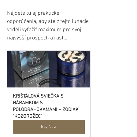
Nájdete tu aj praktické 
odporúčenia, aby ste z tejto lunácie 
vedeli vyťažiť maximum pre svoj 
najvyšší prospech a rast...
KRIŠTÁLOVÁ SVIEČKA S 
NÁRAMKOM S 
POLODRAHOKAMAMI ~ ZODIAK 
"KOZOROŽEC"
Buy Now