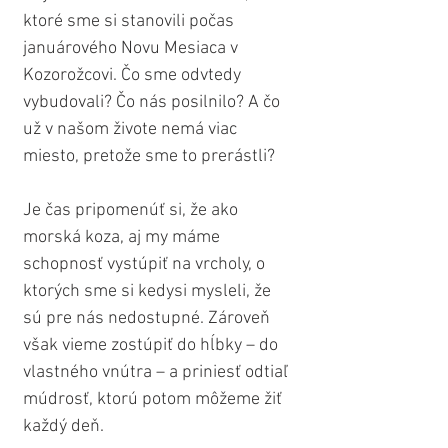
ktoré sme si stanovili počas 
januárového Novu Mesiaca v 
Kozorožcovi. Čo sme odvtedy 
vybudovali? Čo nás posilnilo? A čo 
už v našom živote nemá viac 
miesto, pretože sme to prerástli?
Je čas pripomenúť si, že ako 
morská koza, aj my máme 
schopnosť vystúpiť na vrcholy, o 
ktorých sme si kedysi mysleli, že 
sú pre nás nedostupné. Zároveň 
však vieme zostúpiť do hĺbky – do 
vlastného vnútra – a priniesť odtiaľ 
múdrosť, ktorú potom môžeme žiť 
každý deň. 