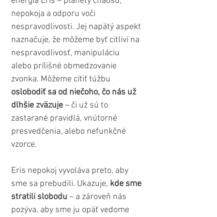
energia Eris – planéty chaosu, 
nepokoja a odporu voči 
nespravodlivosti. Jej napätý aspekt 
naznačuje, že môžeme byť citliví na 
nespravodlivosť, manipuláciu 
alebo prílišné obmedzovanie 
zvonka. Môžeme cítiť túžbu 
oslobodiť sa od niečoho, čo nás už 
dlhšie zväzuje
 – či už sú to 
zastarané pravidlá, vnútorné 
presvedčenia, alebo nefunkčné 
vzorce. 
Eris nepokoj vyvoláva preto, aby 
sme sa prebudili. Ukazuje, 
kde sme 
stratili slobodu
 – a zároveň nás 
pozýva, aby sme ju opäť vedome 