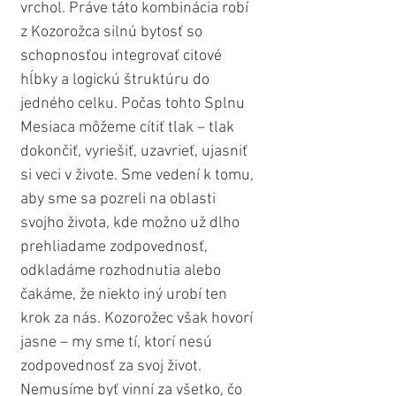
vrchol. Práve táto kombinácia robí 
z Kozorožca silnú bytosť so 
schopnosťou integrovať citové 
hĺbky a logickú štruktúru do 
jedného celku. Počas tohto Splnu 
Mesiaca môžeme cítiť tlak – tlak 
dokončiť, vyriešiť, uzavrieť, ujasniť 
si veci v živote. Sme vedení k tomu, 
aby sme sa pozreli na oblasti 
svojho života, kde možno už dlho 
prehliadame zodpovednosť, 
odkladáme rozhodnutia alebo 
čakáme, že niekto iný urobí ten 
krok za nás. Kozorožec však hovorí 
jasne – my sme tí, ktorí nesú 
zodpovednosť za svoj život. 
Nemusíme byť vinní za všetko, čo 