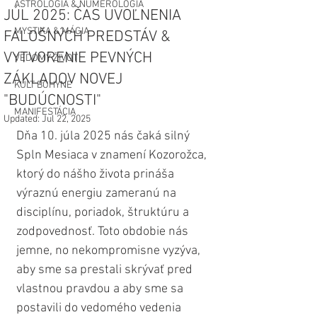
ASTROLÓGIA & NUMEROLÓGIA
JÚL 2025: ČAS UVOĽNENIA
MYSTIKA & MÁGIA
FALOŠNÝCH PREDSTÁV &
VYTVORENIE PEVNÝCH
VEDOMÝ ŽIVOT
ZÁKLADOV NOVEJ
KULT BOHYNE
"BUDÚCNOSTI"
MANIFESTÁCIA
Updated:
Jul 22, 2025
Dňa 10. júla 2025 nás čaká silný 
Spln Mesiaca v znamení Kozorožca, 
ktorý do nášho života prináša 
výraznú energiu zameranú na 
disciplínu, poriadok, štruktúru a 
zodpovednosť. Toto obdobie nás 
jemne, no nekompromisne vyzýva, 
aby sme sa prestali skrývať pred 
vlastnou pravdou a aby sme sa 
postavili do vedomého vedenia 