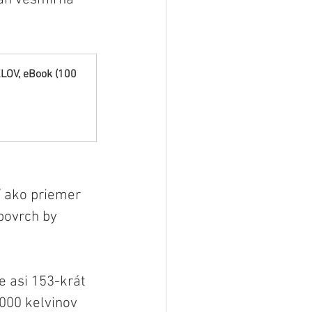
V, eBook (100 
í ako priemer 
povrch by 
e asi 153-krát 
 000 kelvinov 