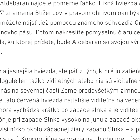
Aldebaran nájdete pomerne ľahko. Fixná hviezda 
7’ znamenia Blížencov, v pravom ohnivom oku býk
môžete nájsť tiež pomocou známeho súhvezdia Ori
rionovho pásu. Potom nakreslite pomyselnú čiaru ce
da, ku ktorej prídete, bude Aldebaran so svojou v
.
ajjasnejšia hviezda, ale päť z tých, ktoré ju zatieňu
logule len ťažko viditeľných alebo nie sú viditeľné 
 nás na severnej časti Zeme predovšetkým zimnou
e táto červená hviezda najľahšie viditeľná na večer
ra vychádza krátko po západe slnka a je viditeľn
ôr je pri západe Slnka vysoko na juhu a zapadá oko
isí nízko okolo západnej žiary západu Slnka – a 
 stratí. Koncom júna sa vracia na oblohu pred úsv