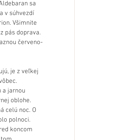
Aldebaran sa 
a v súhvezdí 
on. Všimnite 
z pás doprava. 
ýraznou červeno-
jú, je z veľkej 
vôbec. 
 a jarnou 
nej oblohe. 
á celú noc. O 
lo polnoci. 
pred koncom 
itom.