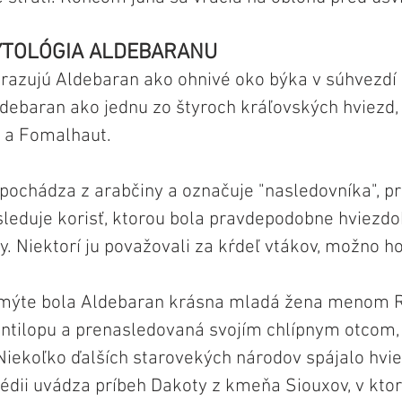
YTOLÓGIA ALDEBARANU
razujú Aldebaran ako ohnivé oko býka v súhvezdí 
ldebaran ako jednu zo štyroch kráľovských hviezd, ď
 a Fomalhaut.
ochádza z arabčiny a označuje "nasledovníka", p
 sleduje korisť, ktorou bola pravdepodobne hviezdo
 Niektorí ju považovali za kŕdeľ vtákov, možno ho
 mýte bola Aldebaran krásna mladá žena menom Ro
antilopu a prenasledovaná svojím chlípnym otcom
 Niekoľko ďalších starovekých národov spájalo hvi
dii uvádza príbeh Dakoty z kmeňa Siouxov, v kto