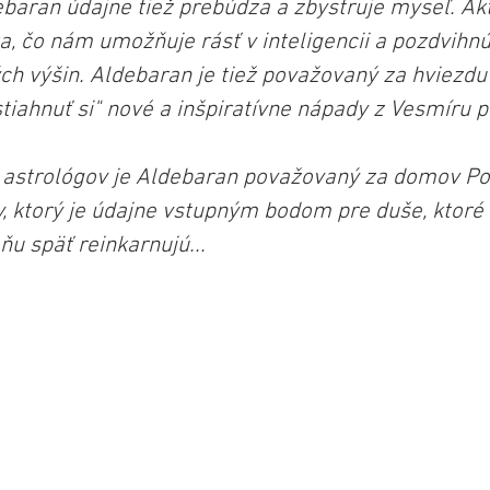
ebaran údajne tiež prebúdza a zbystruje myseľ. Akt
a, čo nám umožňuje rásť v inteligencii a pozdvihnú
h výšin. Aldebaran je tiež považovaný za hviezdu 
iahnuť si" nové a inšpiratívne nápady z Vesmíru p
 astrológov je Aldebaran považovaný za domov Po
y, ktorý je údajne vstupným bodom pre duše, ktoré 
u späť reinkarnujú...