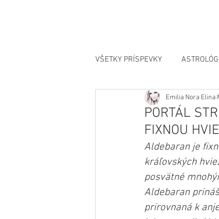
VŠETKY PRÍSPEVKY
ASTROLÓG
Emilia Nora Elina
MANIFESTÁCIA
PORTÁL STR
FIXNOU HVIE
Aldebaran je fix
kráľovských hvie
posvätné mnohými
Aldebaran prináša
prirovnaná k anje