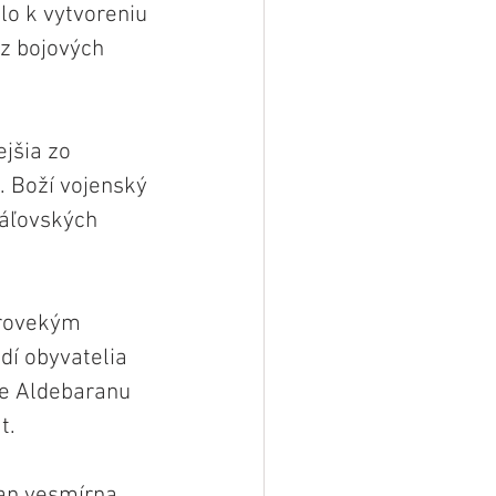
lo k vytvoreniu 
 z bojových 
jšia zo 
. Boží vojenský 
ráľovských 
arovekým 
í obyvatelia 
ie Aldebaranu 
t.
ran vesmírna 