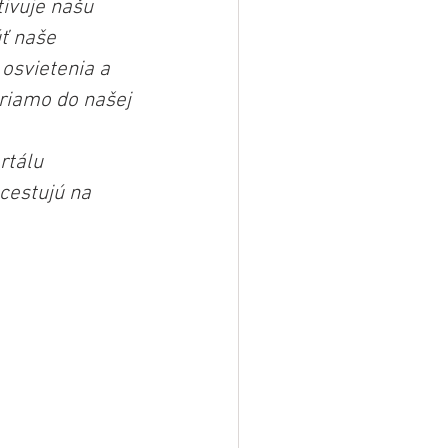
ivuje našu 
ť naše 
osvietenia a 
riamo do našej 
rtálu 
cestujú na 