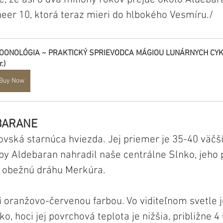
er 10, ktorá teraz mieri do hlbokého Vesmíru./
OONOLÓGIA ~ PRAKTICKÝ SPRIEVODCA MÁGIOU LUNÁRNYCH CYKLO
r.)
Buy Now
BARANE
ovská starnúca hviezda. Jej priemer je 35-40 väčš
by Aldebaran nahradil naše centrálne Slnko, jeho 
o obežnú dráhu Merkúra.
i oranžovo-červenou farbou. Vo viditeľnom svetle j
ko, hoci jej povrchová teplota je nižšia, približne 4