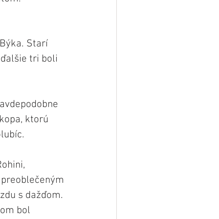
Býka. Starí 
alšie tri boli 
ravdepodobne 
kopa, ktorú 
lubíc. 
hini, 
, preoblečeným 
ezdu s dažďom. 
rom bol 