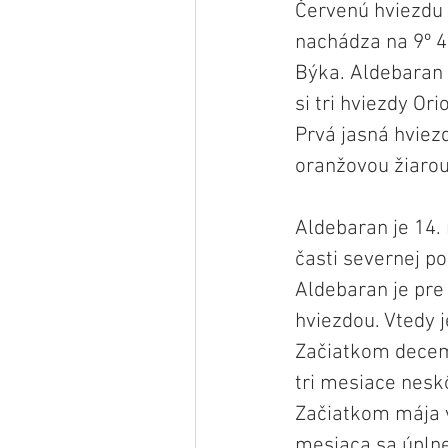
Červenú hviezdu 
nachádza na 9º 4
Býka. Aldebaran 
si tri hviezdy O
Prvá jasná hviez
oranžovou žiarou
Aldebaran je 14. n
časti severnej po
Aldebaran je pre
hviezdou. Vtedy j
Začiatkom decemb
tri mesiace nesk
Začiatkom mája v
mesiaca sa úplne