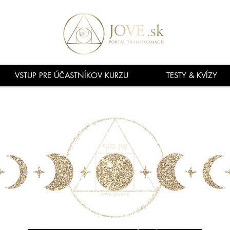
VSTUP PRE ÚČASTNÍKOV KURZU
TESTY & KVÍZY