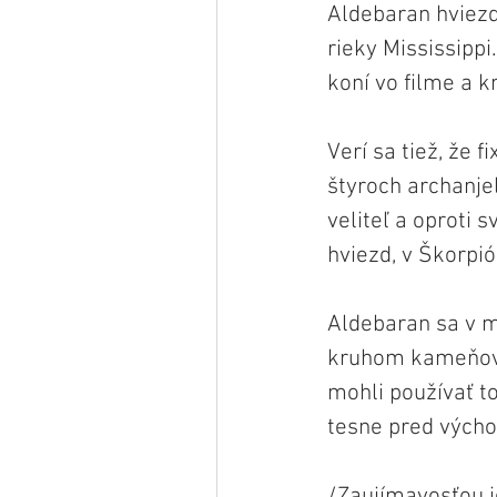
Aldebaran hviezd
rieky Mississippi
koní vo filme a k
Verí sa tiež, že
štyroch archanje
veliteľ a oproti 
hviezd, v Škorpió
Aldebaran sa v my
kruhom kameňov n
mohli používať t
tesne pred výcho
/Zaujímavosťou j