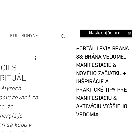
Nasledujúci >>
KULT BOHYNE
PORTÁL LEVIA BRÁNA
88: BRÁNA VEDOMEJ
MANIFESTÁCIE &
II S
NOVÉHO ZAČIATKU +
 RITUÁL
INŠPIRÁCIE A
 štyroch 
PRAKTICKÉ TIPY PRE
 považované za 
MANIFESTÁCIU &
a, že 
AKTIVÁCIU VYŠŠIEHO
VEDOMIA
nergia je 
rí sa kúpu v 