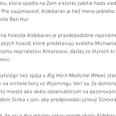
ou, ktorá spadla na Zem a ktorej zabitie hada vied
. Pre zaujímavosť, Aldebaran je tiež meno jedného
nihe Ben Hur.
 fixná hviezda Aldebaran je pravdepodobne najznáme
lských hviezd, ktoré predstavujú svätého Michaela
svojmu nepriateľovi Antaresovi, ďalšej zo štyroch k
novi. 
tológii tiež spája s 
Big Horn Medicine Wheel
, st
a vrchole hory vo Wyomingu. Verí sa, že domorod
oto miesto ako akési observatórium na pozorovan
dom Slnka v júni, aby predpovedali júnový Slnovra
e, že asi o dva milióny rokov prejde okolo Aldeba