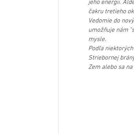
jeho energii. Ald
čakru tretieho ok
Vedomie do novýc
umožňuje nám "st
mysle.
Podľa niektorých
Striebornej brán
Zem alebo sa na ň