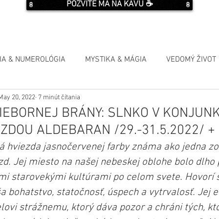
POZVITE MA NA KÁVU ☕️
IA & NUMEROLÓGIA
MYSTIKA & MÁGIA
VEDOMÝ ŽIVOT
May 20, 2022
7 minút čítania
IEBORNEJ BRÁNY: SLNKO V KONJUNKC
ZDOU ALDEBARAN /29.-31.5.2022/ +
ná hviezda jasnočervenej farby známa ako jedna zo
zd. Jej miesto na našej nebeskej oblohe bolo dlho
 starovekými kultúrami po celom svete. Hovorí s
 bohatstvo, statočnosť, úspech a vytrvalosť. Jej e
lovi strážnemu, ktorý dáva pozor a chráni tých, kto