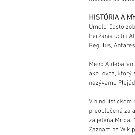
HISTÓRIA A M
Umelci často zob
Peržania uctili A
Regulus, Antares
Meno Aldebaran p
ako lovca, ktorý
nazývame Plejády.
V hinduistickom
preoblečená za 
za jeleňa Mriga.
Záznam na Wikipé