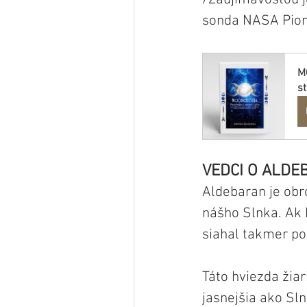
sonda NASA Pione
M
st
VEDCI O ALDE
Aldebaran je obr
nášho Slnka. Ak 
siahal takmer p
Táto hviezda žiar
jasnejšia ako Sln