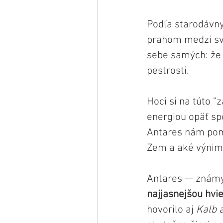
Podľa starodávn
prahom medzi sve
sebe samých: že s
pestrosti.
Hoci si na túto 
energiou opäť spo
Antares nám pomá
Zem a aké výnimo
Antares — známy
najjasnejšou hv
hovorilo aj
 Kalb 