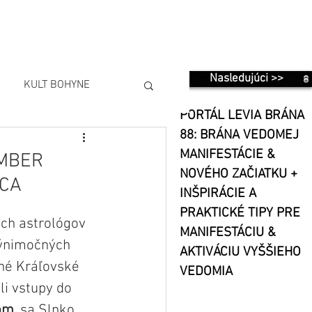
Nasledujúci >>
KULT BOHYNE
PORTÁL LEVIA BRÁNA
88: BRÁNA VEDOMEJ
MANIFESTÁCIE &
EMBER
NOVÉHO ZAČIATKU +
DCA
INŠPIRÁCIE A
PRAKTICKÉ TIPY PRE
ch astrológov 
MANIFESTÁCIU &
výnimočných 
AKTIVÁCIU VYŠŠIEHO
né Kráľovské 
VEDOMIA
li vstupy do 
rom
, sa Slnko 