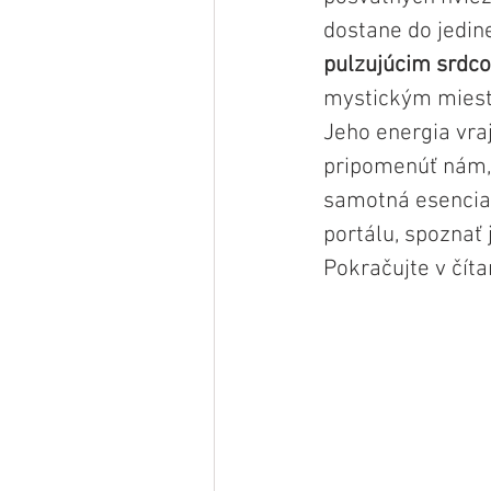
dostane do jedin
pulzujúcim srdc
mystickým miest
Jeho energia vra
pripomenúť nám, 
samotná esencia 
portálu, spoznať 
Pokračujte v čít