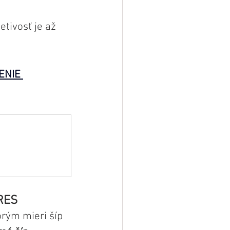
etivosť je až 
ENIE 
RES
rým mieri šíp 