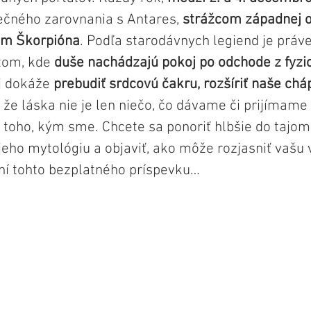
ečného zarovnania s Antares, 
strážcom západnej o
om Škorpióna
. Podľa starodávnych legiend je práv
om, kde 
duše nachádzajú pokoj po odchode z fyzi
j dokáže 
prebudiť srdcovú čakru, rozšíriť naše chá
že láska nie je len niečo, čo dávame či prijímame 
toho, kým sme. Chcete sa ponoriť hlbšie do tajom
jeho mytológiu a objaviť, ako môže rozjasniť vašu 
aní tohto bezplatného príspevku…