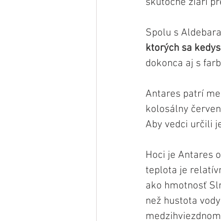
skutočne žiari p
Spolu s Aldebara
ktorých sa kedys
dokonca aj s far
Antares patrí me
kolosálny červen
Aby vedci určili 
Hoci je Antares o
teplota je relatí
ako hmotnosť Sln
než hustota vody
medzihviezdnom 