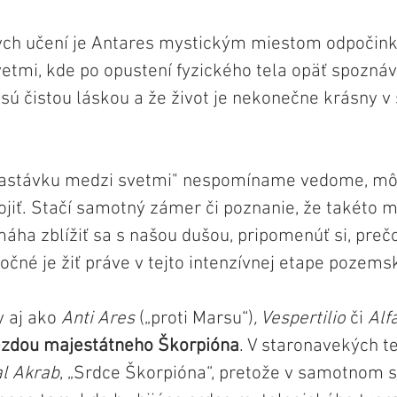
ych učení je Antares mystickým miestom odpočink
tmi, kde po opustení fyzického tela opäť spoznáv
ú čistou láskou a že život je nekonečne krásny v 
"zastávku medzi svetmi" nespomíname vedome, môž
jiť. Stačí samotný zámer či poznanie, že takéto mi
ha zblížiť sa s našou dušou, pripomenúť si, prečo
čné je žiť práve v tejto intenzívnej etape pozemsk
 aj ako 
Anti Ares
 („proti Marsu“)
, Vespertilio
 či 
Alf
iezdou majestátneho Škorpióna
. V staronavekých t
al Akrab
, „Srdce Škorpióna“, pretože v samotnom s