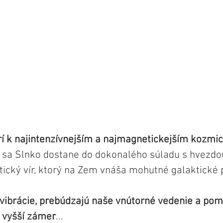
rí k najintenzívnejším a najmagnetickejším kozm
 sa Slnko dostane do dokonalého súladu s hvezdou
tický vír, ktorý na Zem vnáša mohutné galaktické p
 vibrácie, prebúdzajú naše vnútorné vedenie a po
š vyšší zámer
...