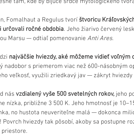
resne tam, kde by bijúce srdce mytologického tvor
n, Fomalhaut a Regulus tvorí 
štvoricu Kráľovských
i určovali ročné obdobia
. Jeho žiarivo červený lesk
bou Marsu — odtiaľ pomenovanie 
Anti Ares
.
dzi
 najväčšie hviezdy, aké môžeme vidieť voľným
ý nadobor s priemerom viac než 600-násobným opr
jeho veľkosť, využili zriedkavý jav — zákryt hviezd
d nás 
vzdialený vyše 500 svetelných rokov,
 jeho p
vne nízka, približne 3 500 K. Jeho hmotnosť je 10–1
ka, no hustota neuveriteľne malá — dokonca mili
! Povrch hviezdy tak pôsobí, akoby sa postupne roz
priestore.