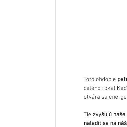
Toto obdobie 
pat
celého roka! Keď
otvára sa energe
Tie 
zvyšujú naše
naladiť sa na ná