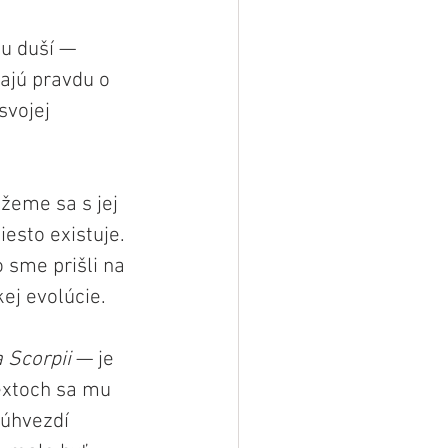
u duší — 
ajú pravdu o 
svojej 
eme sa s jej 
esto existuje. 
 sme prišli na 
ej evolúcie.
a Scorpii
 — je 
extoch sa mu 
úhvezdí 