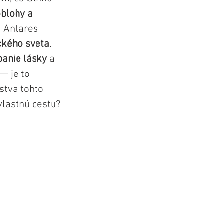
blohy a 
e Antares 
ckého sveta
. 
panie lásky
 a 
— je to 
stva tohto 
vlastnú cestu? 