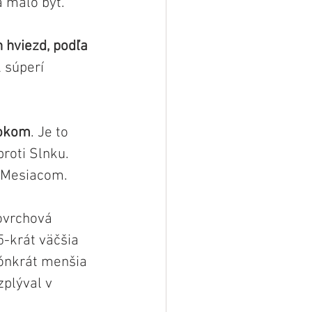
a malo byť.
 hviezd, podľa 
 súperí 
 okom
. Je to 
oti Slnku. 
y Mesiacom.
ovrchová 
5-krát väčšia 
ónkrát menšia 
plýval v 