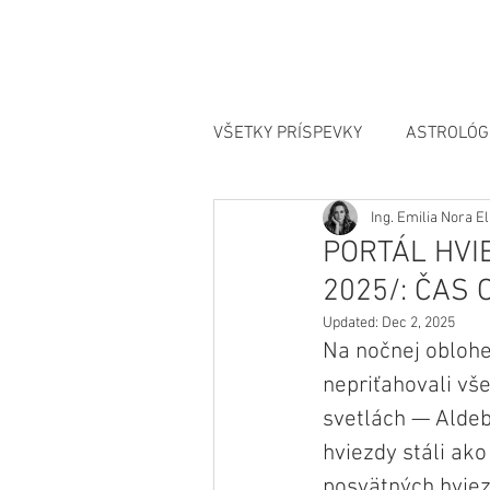
VŠETKY PRÍSPEVKY
ASTROLÓG
Ing. Emilia Nora 
MANIFESTÁCIA
PORTÁL HVI
2025/: ČAS
Updated:
Dec 2, 2025
Na nočnej oblohe
nepriťahovali vš
svetlách — Aldeb
hviezdy stáli ako
posvätných hviez