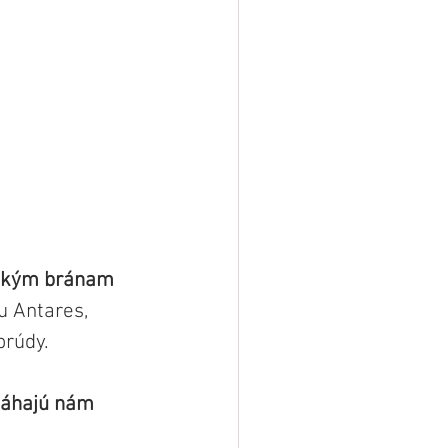
ickým bránam
 Antares, 
rúdy. 
máhajú nám 