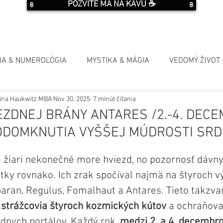
POZVITE MA NA KÁVU ☕️
IA & NUMEROLÓGIA
MYSTIKA & MÁGIA
VEDOMÝ ŽIVOT
Elina Haukwitz MBA
Nov 30, 2025
7 minút čítania
EZDNEJ BRÁNY ANTARES /2.-4. DEC
 ODOMKNUTIA VYŠŠEJ MÚDROSTI SR
 žiari nekonečné more hviezd, no pozornosť dávny
etky rovnako. Ich zrak spočíval najmä na štyroch 
aran, Regulus, Fomalhaut a Antares. Tieto takzva
 
strážcovia štyroch kozmických kútov
 a ochraňova
dnych portálov. Každý rok, 
medzi 2. a 4. decemb