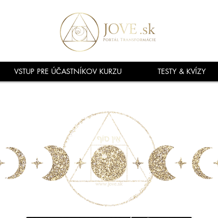
VSTUP PRE ÚČASTNÍKOV KURZU
TESTY & KVÍZY