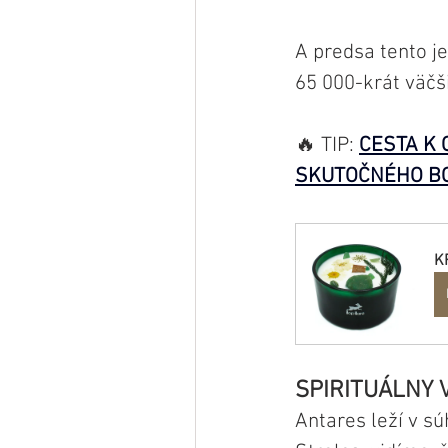
A predsa tento je
65 000-krát väčši
🔥 TIP: 
CESTA K 
SKUTOČNÉHO BO
K
SPIRITUÁLNY 
Antares leží v s