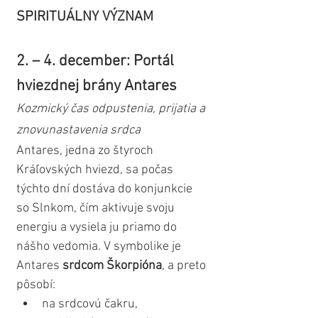
SPIRITUÁLNY VÝZNAM
2. – 4. december: Portál 
hviezdnej brány Antares
Kozmický čas odpustenia, prijatia a 
znovunastavenia srdca
Antares, jedna zo štyroch 
Kráľovských hviezd, sa počas 
týchto dní dostáva do konjunkcie 
so Slnkom, čím aktivuje svoju 
energiu a vysiela ju priamo do 
nášho vedomia. V symbolike je 
Antares 
srdcom Škorpióna
, a preto 
pôsobí:
na srdcovú čakru,