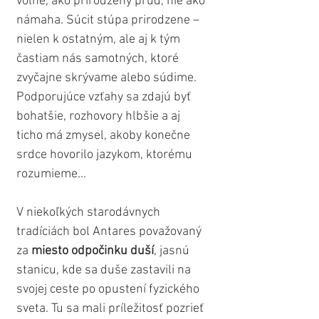
voľne, ako prirodzený prúd, nie ako 
námaha. Súcit stúpa prirodzene – 
nielen k ostatným, ale aj k tým 
častiam nás samotných, ktoré 
zvyčajne skrývame alebo súdime. 
Podporujúce vzťahy sa zdajú byť 
bohatšie, rozhovory hlbšie a aj 
ticho má zmysel, akoby konečne 
srdce hovorilo jazykom, ktorému 
rozumieme...
V niekoľkých starodávnych 
tradíciách bol Antares považovaný 
za 
miesto odpočinku duší
, jasnú 
stanicu, kde sa duše zastavili na 
svojej ceste po opustení fyzického 
sveta. Tu sa mali príležitosť pozrieť 