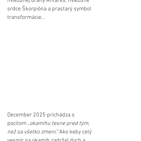
hviezdnej brány Antares, hviezdne 
srdce Škorpióna a prastarý symbol 
transformácie...
December 2025 prichádza s 
pocitom 
„okamihu tesne pred tým, 
než sa všetko zmení.“ 
Ako keby celý 
vesmír na okamih zadržal dych a 