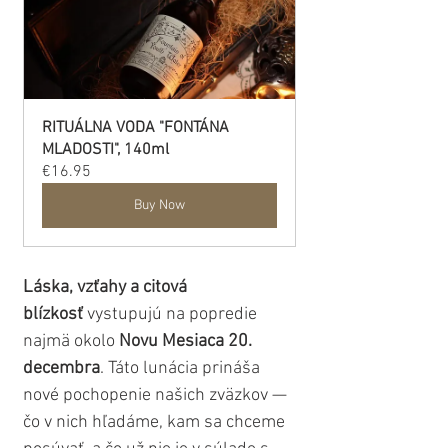
RITUÁLNA VODA "FONTÁNA 
MLADOSTI", 140ml
€16.95
Buy Now
Láska, vzťahy a citová 
blízkosť
 vystupujú na popredie 
najmä okolo 
Novu Mesiaca 20. 
decembra
. Táto lunácia prináša 
nové pochopenie našich zväzkov — 
čo v nich hľadáme, kam sa chceme 