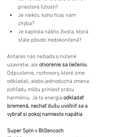
priestore ľútosti?
Je niekto, koho hlas nám 
chýba?
Je kapitola nášho života, ktorá 
stále pôsobí nedokončená?
Antares nás nežiada o nútené 
uzavretie, ale 
otvorenie sa liečeniu
. 
Odpustenie, rozhovory, ktoré sme 
odkladali, alebo jednoduchá zmena 
pohľadu môžu priniesť srdcu 
harmóniu. Je to energia 
odkladať 
bremená, nechať dušu uvoľniť sa a 
vybrať si pokoj namiesto napätia
.
Super Spln v Blížencoch 