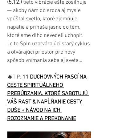
(5.12.)
 tieto vibrácie ešte zosilňuje 
— akoby nám do srdca aj mysle 
vpúšťal svetlo, ktoré zjemňuje 
napätie a prináša jasno do tém, 
ktoré sme dlho nevedeli uchopiť. 
Je to Spln uzatvárajúci starý cyklus 
a otvárajúci priestor pre nový 
spôsob vnímania seba aj sveta...
🔥TIP: 
11 DUCHOVNÝCH PASCÍ NA 
CESTE SPIRITUÁLNEHO 
PREBÚDZANIA, KTORÉ SABOTUJÚ 
VÁŠ RAST & NAPĹŇANIE CESTY 
DUŠE + NÁVOD NA ICH 
ROZOZNANIE A PREKONANIE