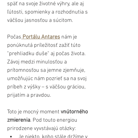
späť na svoje životné výhry, ale aj 
ľútosti, spomienky a rozhodnutia s 
väčšou jasnosťou a súcitom. 
Počas
Portálu Antares
 nám je 
ponúknutá príležitosť zažiť túto 
"prehliadku duše" aj počas života. 
Závoj medzi minulosťou a 
prítomnosťou sa jemne zjemňuje, 
umožňujúc nám pozrieť sa na svoj 
príbeh z výšky – s väčšou gráciou, 
prijatím a pravdou.
Toto je mocný moment 
vnútorného 
zmierenia
. Pod touto energiou 
prirodzene vyvstávajú otázky:
Je niekto, koho stále držíme v 