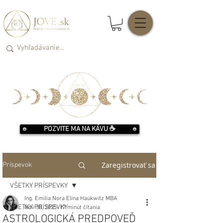
POZVITE MA NA KÁVU ☕️
Zaregistrovať sa
Príspevok
VŠETKY PRÍSPEVKY
Ing. Emilia Nora Elina Haukwitz MBA
VŠETKY PRÍSPEVKY
Nov 30, 2025
17 minút čítania
ASTROLOGICKÁ PREDPOVEĎ