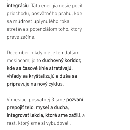
integráciu
. Táto energia nesie pocit 
priechodu, posvätného prahu, kde 
sa múdrosť uplynulého roka 
stretáva s potenciálom toho, ktorý 
práve začína. 
December nikdy nie je len ďalším 
mesiacom; je to 
duchovný koridor, 
kde sa časové línie stretávajú, 
vhľady sa kryštalizujú a duša sa 
pripravuje na nový cyklu
s.
V mesiaci posvätnej 3 sme 
pozvaní 
prepojiť telo, myseľ a ducha, 
integrovať lekcie, ktoré sme zažili
, a 
rast, ktorý sme si vybudovali. 