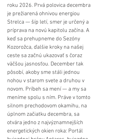
roku 2026. Prvá polovica decembra 
je prežiarená ohnivou energiou 
Strelca — šíp letí, smer je určený a 
príprava na novú kapitolu začína. A 
keď sa prehupneme do Sezóny 
Kozorožca, ďalšie kroky na našej 
ceste sa začnú ukazovať s čoraz 
väčšou jasnosťou. December tak 
pôsobí, akoby sme stáli jednou 
nohou v starom svete a druhou v 
novom. Príbeh sa mení — a my sa 
meníme spolu s ním. Práve v tomto 
silnom prechodovom okamihu, na 
úplnom začiatku decembra, sa 
otvára jedno z najvýznamnejších 
energetických okien roka: Portál 