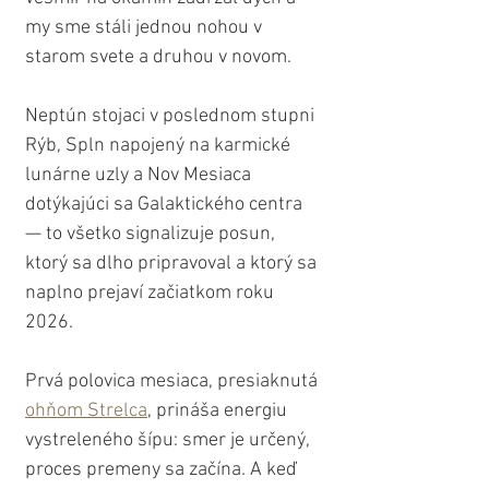
my sme stáli jednou nohou v 
starom svete a druhou v novom. 
Neptún stojaci v poslednom stupni 
Rýb, Spln napojený na karmické 
lunárne uzly a Nov Mesiaca 
dotýkajúci sa Galaktického centra 
— to všetko signalizuje posun, 
ktorý sa dlho pripravoval a ktorý sa 
naplno prejaví začiatkom roku 
2026.
Prvá polovica mesiaca, presiaknutá 
ohňom Strelca
, prináša energiu 
vystreleného šípu: smer je určený, 
proces premeny sa začína. A keď 