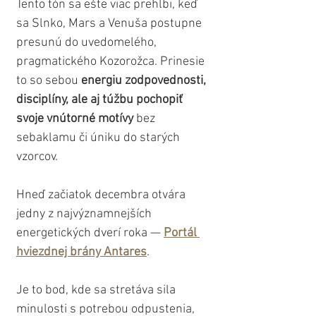
Tento tón sa ešte viac prehĺbi, keď 
sa Slnko, Mars a Venuša postupne 
presunú do uvedomelého, 
pragmatického Kozorožca. Prinesie 
to so sebou 
energiu zodpovednosti, 
disciplíny, ale aj túžbu pochopiť 
svoje vnútorné motívy
 bez 
sebaklamu či úniku do starých 
vzorcov.
Hneď začiatok decembra otvára 
jedny z najvýznamnejších 
energetických dverí roka — 
Portál 
hviezdnej brány Antares
.
Je to bod, kde sa stretáva sila 
minulosti s potrebou odpustenia, 