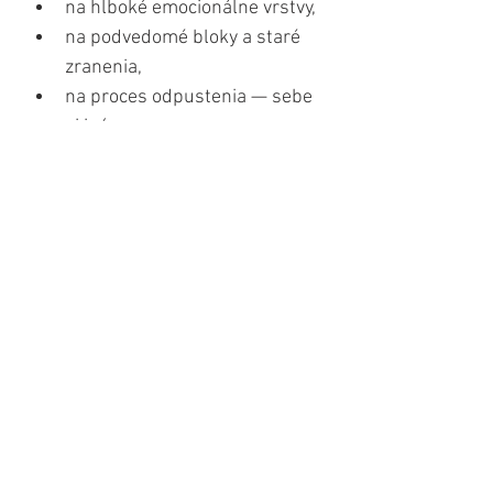
na hlboké emocionálne vrstvy,
na podvedomé bloky a staré 
zranenia,
na proces odpustenia — sebe 
aj iným,
na uzatváranie cyklov.
Pod jeho energiou môže naše 
srdce zmäknúť, otvoriť sa súcitu, 
kreatívnemu prejavu a hojnosti...
V mnohých starovekých mystických 
tradíciách je Antares vnímaný ako 
miesto, kde duše odpočívajú po 
odchode z tela
 — priestor, kde 
rekapitulujú svoj život, prijímajú 
múdrosť a uvoľňujú to, čo už 