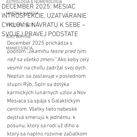
ASTROLÓGIA & NUMEROLÓGIA
DECEMBER 2025: MESIAC
MYSTIKA & MÁGIA
INTROSPEKCIE, UZATVÁRANIE
CYKLOV & NÁVRATU K SEBE ~
VEDOMÝ ŽIVOT
SVOJEJ PRAVEJ PODSTATE
KULT BOHYNE
December 2025 prichádza s 
MANIFESTÁCIA
pocitom 
„okamihu tesne pred tým, 
než sa všetko zmení.“ 
Ako keby celý 
vesmír na chvíľu zadržal svoj dych. 
Neptún sa zastavuje v poslednom 
stupni Rýb, Spln sa dotýka 
karmických lunárnych uzlov a Nov 
Mesiaca sa spája s Galaktickým 
centrom. Všetky tieto nebeské 
dejstvá smerujú k jednému: k 
posunu, ktorý sa rodí už dlho a 
ktorý sa naplno rozvinie začiatkom 