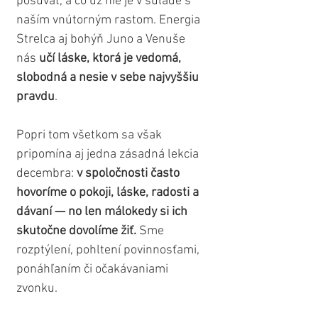
posúvať, a čo už nie je v súlade s 
naším vnútorným rastom. Energia 
Strelca aj bohýň Juno a Venuše 
nás 
učí láske, ktorá je vedomá, 
slobodná a nesie v sebe najvyššiu 
pravdu
.
Popri tom všetkom sa však 
pripomína aj jedna zásadná lekcia 
decembra: 
v spoločnosti často 
hovoríme o pokoji, láske, radosti a 
dávaní — no len málokedy si ich 
skutočne dovolíme žiť. 
Sme 
rozptýlení, pohltení povinnosťami, 
ponáhľaním či očakávaniami 
zvonku.