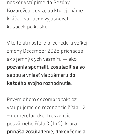
neskôr vstúpime do Sezóny 
Kozorožca, cesta, po ktorej máme 
kráčať, sa začne vyjasňovať 
kúsoček po kúsku.
V tejto atmosfére prechodu a veľkej 
zmeny December 2025 prichádza 
ako jemný dych vesmíru — ako
pozvanie spomaliť, zosúladiť sa so 
sebou a vniesť viac zámeru do 
každého svojho rozhodnutia. 
Prvým dňom decembra taktiež 
vstupujeme do rezonancie čísla 12 
– numerologickej frekvencie 
posvätného čísla 3 (1+2), ktorá 
prináša zosúladenie, dokončenie a 