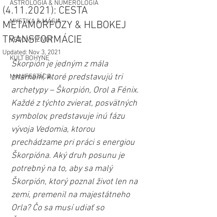
ASTROLÓGIA & NUMEROLÓGIA
(4.11.2021): CESTA
MYSTIKA & MÁGIA
METAMORFÓZY & HLBOKEJ
TRANSFORMÁCIE
VEDOMÝ ŽIVOT
Updated:
Nov 3, 2021
KULT BOHYNE
Škorpión je jedným z mála 
znamení, ktoré predstavujú tri 
MANIFESTÁCIA
archetypy – Škorpión, Orol a Fénix. 
Každé z týchto zvierat, posvätných 
symbolov, predstavuje inú fázu 
vývoja Vedomia, ktorou 
prechádzame pri práci s energiou 
Škorpióna. Aký druh posunu je 
potrebný na to, aby sa malý 
Škorpión, ktorý poznal život len ​​na 
zemi, premenil na majestátneho 
Orla? Čo sa musí udiať so 