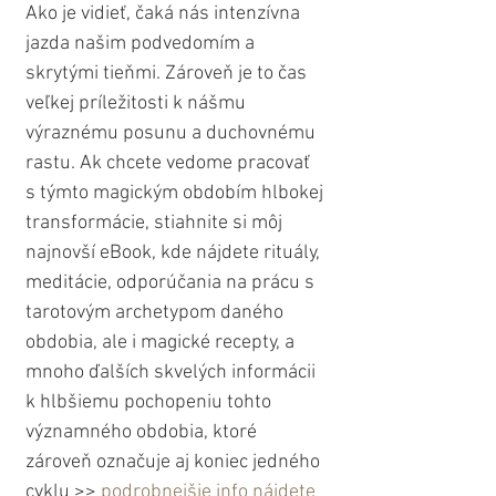
Ako je vidieť, čaká nás intenzívna 
jazda našim podvedomím a 
skrytými tieňmi. Zároveň je to čas 
veľkej príležitosti k nášmu 
výraznému posunu a duchovnému 
rastu. Ak chcete vedome pracovať 
s týmto magickým obdobím hlbokej 
transformácie, stiahnite si môj 
najnovší eBook, kde nájdete rituály, 
meditácie, odporúčania na prácu s 
tarotovým archetypom daného 
obdobia, ale i magické recepty, a 
mnoho ďalších skvelých informácii 
k hlbšiemu pochopeniu tohto 
významného obdobia, ktoré 
zároveň označuje aj koniec jedného 
cyklu >> 
podrobnejšie info nájdete 