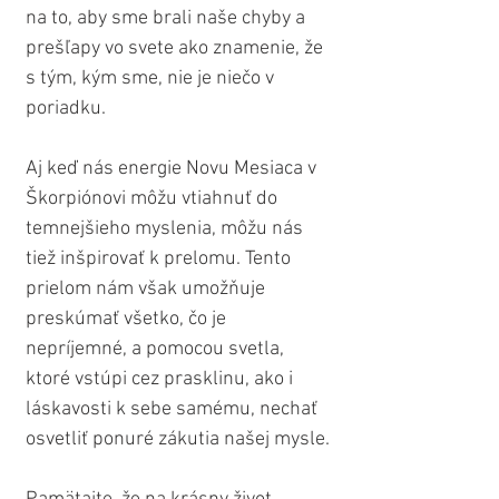
na to, aby sme brali naše chyby a 
prešľapy vo svete ako znamenie, že 
s tým, kým sme, nie je niečo v 
poriadku.
Aj keď nás energie Novu Mesiaca v 
Škorpiónovi môžu vtiahnuť do 
temnejšieho myslenia, môžu nás 
tiež inšpirovať k prelomu. Tento 
prielom nám však umožňuje 
preskúmať všetko, čo je 
nepríjemné, a pomocou svetla, 
ktoré vstúpi cez prasklinu, ako i 
láskavosti k sebe samému, nechať 
osvetliť ponuré zákutia našej mysle.