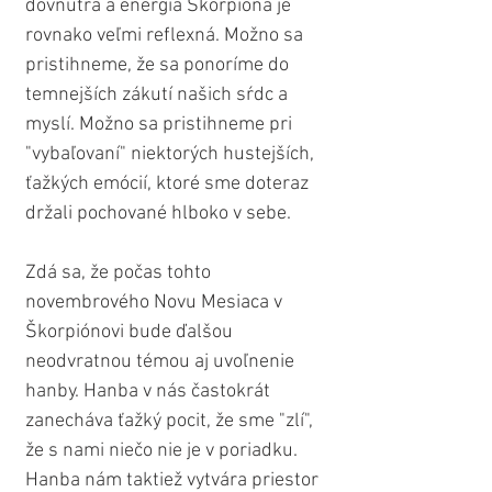
dovnútra a energia Škorpióna je 
rovnako veľmi reflexná. Možno sa 
pristihneme, že sa ponoríme do 
temnejších zákutí našich sŕdc a 
myslí. Možno sa pristihneme pri 
"vybaľovaní" niektorých hustejších, 
ťažkých emócií, ktoré sme doteraz 
držali pochované hlboko v sebe.
Zdá sa, že počas tohto 
novembrového Novu Mesiaca v 
Škorpiónovi bude ďalšou 
neodvratnou témou aj uvoľnenie 
hanby. Hanba v nás častokrát 
zanecháva ťažký pocit, že sme "zlí", 
že s nami niečo nie je v poriadku. 
Hanba nám taktiež vytvára priestor 