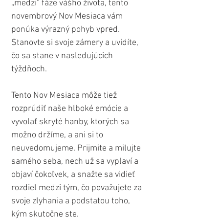
„medzi“ fáze vášho života, tento 
novembrový Nov Mesiaca vám 
ponúka výrazný pohyb vpred. 
Stanovte si svoje zámery a uvidíte, 
čo sa stane v nasledujúcich 
týždňoch.
Tento Nov Mesiaca môže tiež 
rozprúdiť naše hlboké emócie a 
vyvolať skryté hanby, ktorých sa 
možno držíme, a ani si to 
neuvedomujeme. Prijmite a milujte 
samého seba, nech už sa vyplaví a 
objaví čokoľvek, a snažte sa vidieť 
rozdiel medzi tým, čo považujete za 
svoje zlyhania a podstatou toho, 
kým skutočne ste.