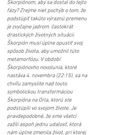
Škorpiónom, aby sa dostal do tejto 
fázy? Zrejme niet pochýb o tom, že 
podstúpiť takúto výraznú premenu 
je zvyčajne jadrom  častokrát 
drastických životných situácii. 
Škorpión musí úplne opustiť svoj 
spôsob života, aby umožnil túto 
metamorfózu. V období 
Škorpiónovho novolunia, ktoré 
nastáva 4. novembra (22:15), sa na 
chvíľu zamyslite nad touto 
symbolickou transformáciou 
Škorpióna na Orla, ktorú ste 
podstúpili vo svojom živote. Je 
pravdepodobné, že sme všetci 
zažili aspoň jednu udalosť, ktorá 
nám úplne zmenila život, pri ktorej 