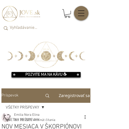
POZVITE MA NA KÁVU ☕️
Zaregistrovať sa
Príspevok
VŠETKY PRÍSPEVKY
Emilia Nora Elina
VŠETKY PRÍSPEVKY
Oct 30, 2021
4 minút čítania
NOV MESIACA V ŠKORPIÓNOVI