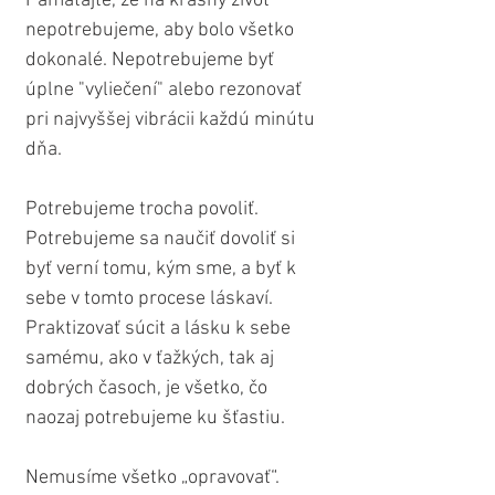
Pamätajte, že na krásny život 
nepotrebujeme, aby bolo všetko 
dokonalé. Nepotrebujeme byť 
úplne "vyliečení" alebo rezonovať 
pri najvyššej vibrácii každú minútu 
dňa.
Potrebujeme trocha povoliť. 
Potrebujeme sa naučiť dovoliť si 
byť verní tomu, kým sme, a byť k 
sebe v tomto procese láskaví. 
Praktizovať súcit a lásku k sebe 
samému, ako v ťažkých, tak aj 
dobrých časoch, je všetko, čo 
naozaj potrebujeme ku šťastiu.
Nemusíme všetko „opravovať“. 