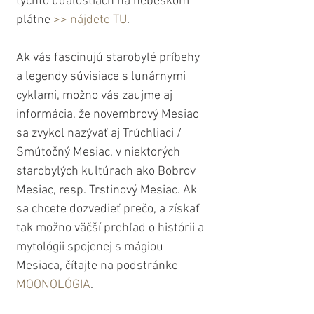
týchto udalostiach na nebeskom 
plátne 
>> nájdete TU
.
Ak vás fascinujú starobylé príbehy 
a legendy súvisiace s lunárnymi 
cyklami, možno vás zaujme aj 
informácia, že novembrový Mesiac 
sa zvykol nazývať aj Trúchliaci / 
Smútočný Mesiac, v niektorých 
starobylých kultúrach ako Bobrov 
Mesiac, resp. Trstinový Mesiac. Ak 
sa chcete dozvedieť prečo, a získať 
tak možno väčší prehľad o histórii a 
mytológii spojenej s mágiou 
Mesiaca, čítajte na podstránke 
MOONOLÓGIA
.