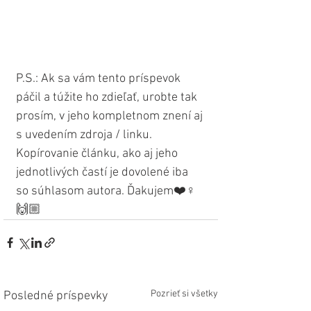
P.S.: Ak sa vám tento príspevok 
páčil a túžite ho zdieľať, urobte tak 
prosím, v jeho kompletnom znení aj 
s uvedením zdroja / linku. 
Kopírovanie článku, ako aj jeho 
jednotlivých častí je dovolené iba 
so súhlasom autora. Ďakujem❤️♀
🙌🏼
Pozrieť si všetky
Posledné príspevky