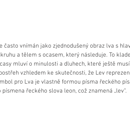
e často vnímán jako zjednodušený obraz lva s hla
kruhu a tělem s ocasem, který následuje. To klade
casy mluví o minulosti a dluhech, které ještě musí
 postřeh vzhledem ke skutečnosti, že Lev reprezen
ymbol pro Lva je vlastně formou písma řeckého pí
o písmena řeckého slova leon, což znamená „lev“.