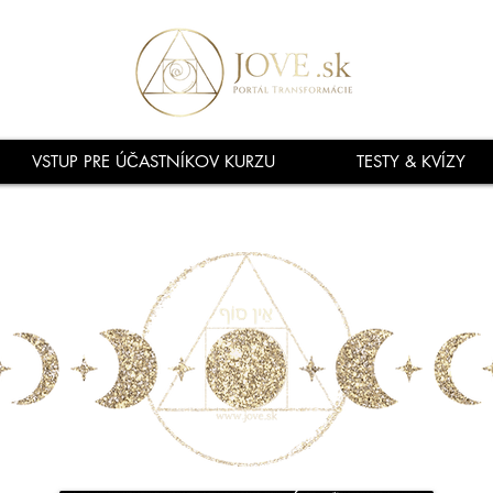
VSTUP PRE ÚČASTNÍKOV KURZU
TESTY & KVÍZY