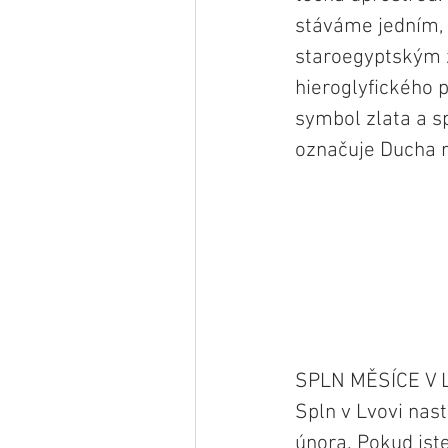
stáváme jedním, 
staroegyptským 
hieroglyfického p
symbol zlata a s
označuje Ducha 
SPLN MĚSÍCE V 
Spln v Lvovi nas
února. Pokud jste