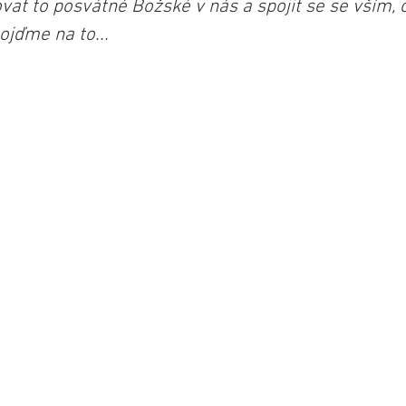
vat to posvátné Božské v nás a spojit se se vším, c
ojďme na to...