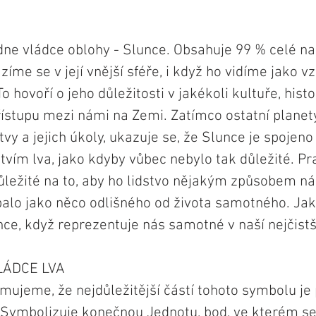
ne vládce oblohy - Slunce. Obsahuje 99 % celé naš
íme se v její vnější sféře, i když ho vidíme jako v
o hovoří o jeho důležitosti v jakékoli kultuře, histo
ístupu mezi námi na Zemi. Zatímco ostatní planety
vy a jejich úkoly, ukazuje se, že Slunce je spojeno
vím lva, jako kdyby vůbec nebylo tak důležité. Pra
důležité na to, aby ho lidstvo nějakým způsobem ná
palo jako něco odlišného od života samotného. J
unce, když reprezentuje nás samotné v naší nejčist
LÁDCE LVA
mujeme, že nejdůležitější částí tohoto symbolu je 
 Symbolizuje konečnou Jednotu, bod, ve kterém se 