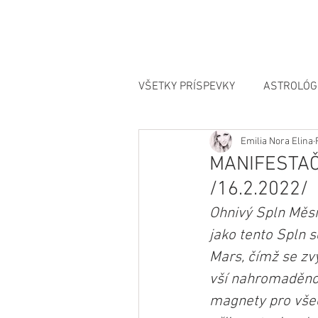
VŠETKY PRÍSPEVKY
ASTROLÓG
Emilia Nora Elina
MANIFESTÁCIA
MANIFESTAČ
/16.2.2022/
Ohnivý Spln Měsí
jako tento Spln 
Mars, čímž se zvý
vší nahromaděno
magnety pro všec