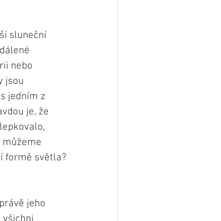
í sluneční 
zdálené 
rii nebo 
 jsou 
 s jedním z 
vdou je, že 
lepkovalo, 
ak můžeme 
ší formě světla?
právě jeho 
všichni 