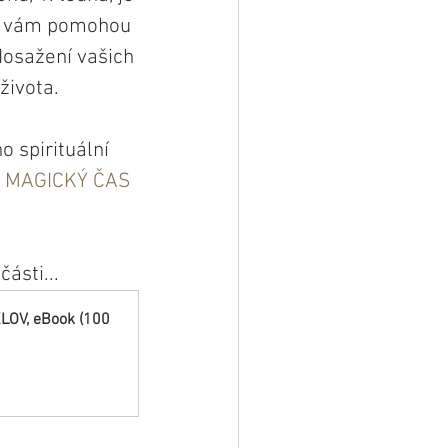
ré vám pomohou 
dosažení vašich 
 života.
 spirituální 
: MAGICKÝ ČAS 
ásti...
V, eBook (100 