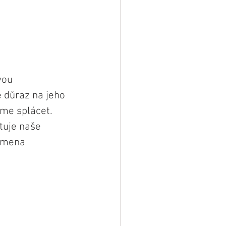
vou 
 důraz na jeho 
me splácet. 
tuje naše 
smena 