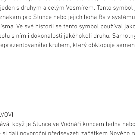
jeden s druhým a celým Vesmírem. Tento symbol j
znakem pro Slunce nebo jejich boha Ra v systému
ísma. Ve své historii se tento symbol používal jak
polu s ním i dokonalosti jakéhokoli druhu. Samotn
reprezentovaného kruhem, který obklopuje semeno
LVOVI
tává, když je Slunce ve Vodnáři koncem ledna neb
 si dali novoroční předsevzetí začátkem Nového rok