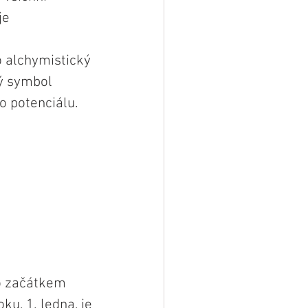
e 
 
o alchymistický 
ý symbol 
 potenciálu.
o začátkem 
u, 1. ledna, je 