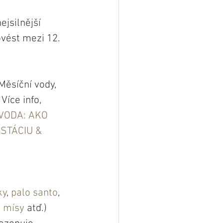
ejsilnější 
vést mezi 12. 
ěsíční vody, 
íce info, 
ODA: AKO 
STÁCIU & 
ky
, 
palo santo
, 
é mísy
 atď.)