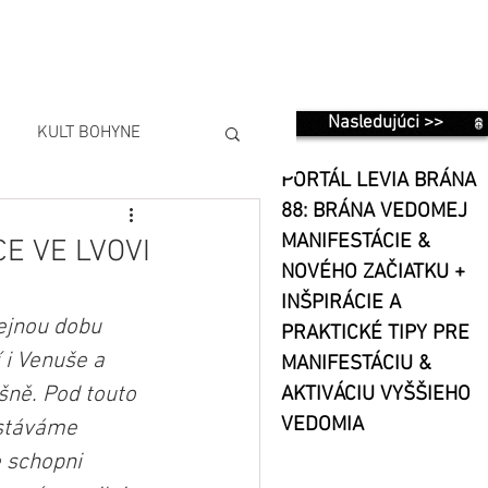
Nasledujúci >>
KULT BOHYNE
PORTÁL LEVIA BRÁNA
88: BRÁNA VEDOMEJ
MANIFESTÁCIE &
E VE LVOVI
NOVÉHO ZAČIATKU +
INŠPIRÁCIE A
ejnou dobu 
PRAKTICKÉ TIPY PRE
 i Venuše a 
MANIFESTÁCIU &
ášně. Pod touto 
AKTIVÁCIU VYŠŠIEHO
VEDOMIA
stáváme 
 schopni 