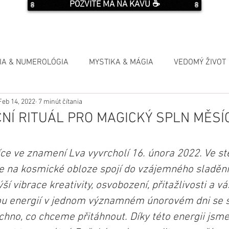
POZVITE MA NA KÁVU ☕️
IA & NUMEROLÓGIA
MYSTIKA & MÁGIA
VEDOMÝ ŽIVOT
Feb 14, 2022
7 minút čítania
NÍ RITUÁL PRO MAGICKÝ SPLN MĚSÍC
ce ve znamení Lva vyvrcholí 16. února 2022. Ve st
se na kosmické obloze spojí do vzájemného sladění
ší vibrace kreativity, osvobození, přitažlivosti a v
u energií v jednom významném únorovém dni se 
hno, co chceme přitáhnout. Díky této energii jsme