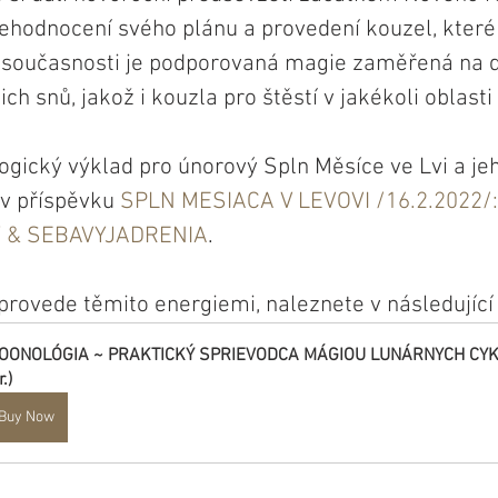
řehodnocení svého plánu a provedení kouzel, kte
 V současnosti je podporovaná magie zaměřená na 
ich snů, jakož i kouzla pro štěstí v jakékoli oblasti
gický výklad pro únorový Spln Měsíce ve Lvi a jeho
v příspěvku 
SPLN MESIACA V LEVOVI /16.2.2022/
Y & SEBAVYJADRENIA
. 
 provede těmito energiemi, naleznete v následující č
OONOLÓGIA ~ PRAKTICKÝ SPRIEVODCA MÁGIOU LUNÁRNYCH CYKLO
r.)
Buy Now