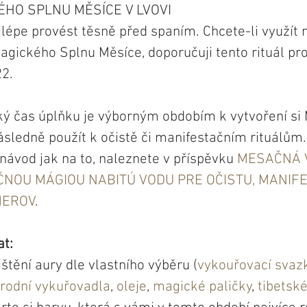
HO SPLNU MĚSÍCE V LVOVI
ejlépe provést těsně před spaním. Chcete-li využít n
agického Splnu Měsíce, doporučuji tento rituál pro
2.
ký čas úplňku je výborným obdobím k vytvoření si M
ledně použít k očistě či manifestačním rituálům. V
návod jak na to, naleznete v příspěvku 
MESAČNÁ V
NOU MÁGIOU NABITÚ VODU PRE OČISTU, MANIFE
MEROV
.
t:
ištění aury dle vlastního výběru (
vykouřovací svaz
írodní vykuřovadla
, 
oleje
, 
magické paličky
, 
tibetsk