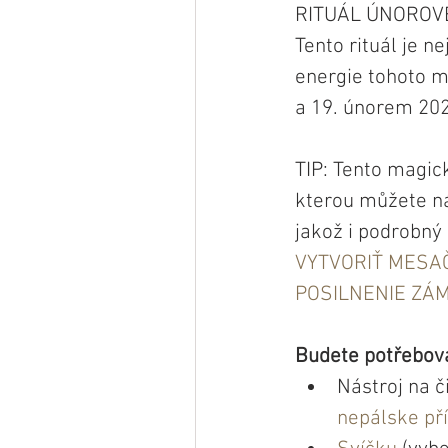
RITUÁL ÚNOROVÉ
Tento rituál je n
energie tohoto m
a 19. únorem 202
TIP: Tento magic
kterou můžete nás
jakož i podrobný 
VYTVORIŤ MESAČ
POSILNENIE ZÁ
Budete potřebova
Nástroj na č
nepálske př