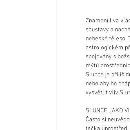
Znamení Lva vlád
soustavy a nacház
nebeské těleso. T
astrologickém př
spojovány s božst
mýtů prostřednict
Slunce je příliš 
nebo aby ho chá
vysvětlit vliv Sl
SLUNCE JAKO V
Často si neuvědo
tečka uprostřed.