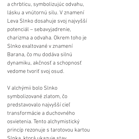
a chrbticu, symbolizujúc odvahu, 
lásku a vnútornú silu. V znamení 
Leva Slnko dosahuje svoj najvyšší 
potenciál – sebavyjadrenie, 
charizma a odvaha. Okrem toho je 
Slnko exaltované v znamení 
Barana, čo mu dodáva silnú 
dynamiku, akčnosť a schopnosť 
vedome tvoriť svoj osud.
V alchýmii bolo Slnko 
symbolizované zlatom, čo 
predstavovalo najvyšší cieľ 
transformácie a duchovného 
osvietenia. Tento alchymistický 
princíp rezonuje s tarotovou kartou 
Slnka, ktorá ukazuje stav 