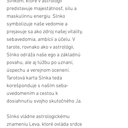
Slnkom, ktoré v astrológii 
predstavuje majestátnosť, silu a 
maskulínnu energiu. Slnko 
symbolizuje naše vedomie a 
prejavuje sa ako zdroj našej vitality, 
sebavedomia, ambícií a účelu. V 
tarote, rovnako ako v astrológii, 
Slnko odráža naše ego a základnú 
povahu, ale aj túžbu po uznaní, 
úspechu a verejnom ocenení. 
Tarotová karta Slnka teda 
korešponduje s naším seba-
uvedomením a cestou k 
dosiahnutiu svojho skutočného Ja.
Slnko vládne astrologickému 
znameniu Leva, ktoré ovláda srdce 