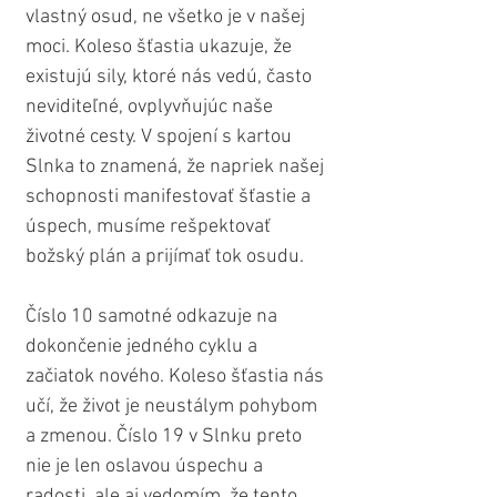
vlastný osud, ne všetko je v našej 
moci. Koleso šťastia ukazuje, že 
existujú sily, ktoré nás vedú, často 
neviditeľné, ovplyvňujúc naše 
životné cesty. V spojení s kartou 
Slnka to znamená, že napriek našej 
schopnosti manifestovať šťastie a 
úspech, musíme rešpektovať 
božský plán a prijímať tok osudu.
Číslo 10 samotné odkazuje na 
dokončenie jedného cyklu a 
začiatok nového. Koleso šťastia nás 
učí, že život je neustálym pohybom 
a zmenou. Číslo 19 v Slnku preto 
nie je len oslavou úspechu a 
radosti, ale aj vedomím, že tento 