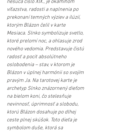
nesúca číslo XIX., je okamihom 
víťazstva, radosti a naplnenia po 
prekonaní temných výziev a ilúzií, 
ktorým Blázon čelil v karte 
Mesiaca. Slnko symbolizuje svetlo, 
ktoré prelomí noc, a ohlasuje zrod 
nového vedomia. Predstavuje čistú 
radosť a pocit absolútneho 
oslobodenia – stav, v ktorom je 
Blázon v úplnej harmónii so svojím 
pravým Ja. Na tarotovej karte je 
archetyp Slnko znázornený dieťom 
na bielom koni, čo stelesňuje 
nevinnosť, úprimnosť a slobodu, 
ktorú Blázon dosahuje po dlhej 
ceste plnej skúšok. Toto dieťa je 
symbolom duše, ktorá sa 