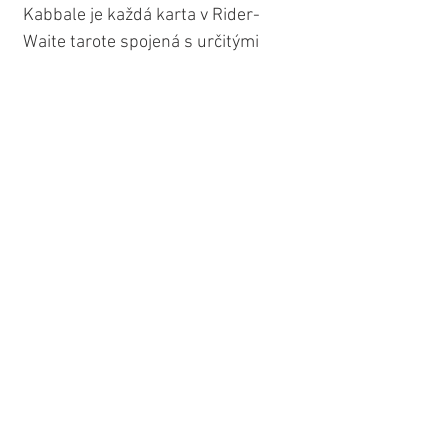
Kabbale je každá karta v Rider-
Waite tarote spojená s určitými 
symbolmi, ktoré nám pomáhajú 
odhaliť tajomstvá vesmíru a nášho 
miesta v ňom.
Karta Slnka je v Kabbale spojená s 
hebrejským písmenom 
„resh“
 (ר), 
čo symbolizuje 
inteligenciu a 
autoritu
. Písmeno resh nám 
pripomína našu vnútornú silu a 
moc, ktorú nesie naše vedomie. 
Táto moc je zakorenená v našom 
solárnom plexe, ktorý je spojený so 
žltou farbou, čo symbolizuje nielen 
fyzickú energiu, ale aj duchovnú 
vitalitu a vôľu žiariť.