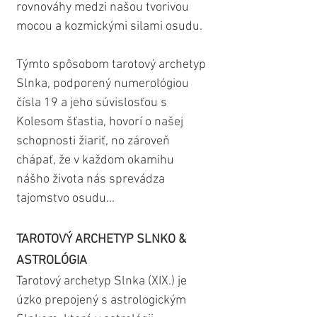
rovnováhy medzi našou tvorivou 
mocou a kozmickými silami osudu.
Týmto spôsobom tarotový archetyp 
Slnka, podporený numerológiou 
čísla 19 a jeho súvislosťou s 
Kolesom šťastia, hovorí o našej 
schopnosti žiariť, no zároveň 
chápať, že v každom okamihu 
nášho života nás sprevádza 
tajomstvo osudu...
TAROTOVÝ ARCHETYP SLNKO & 
ASTROLÓGIA
Tarotový archetyp Slnka (XIX.) je 
úzko prepojený s astrologickým 