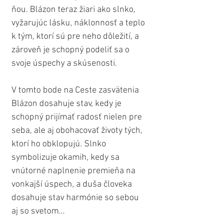
ňou. Blázon teraz žiari ako slnko, 
vyžarujúc lásku, náklonnosť a teplo 
k tým, ktorí sú pre neho dôležití, a 
zároveň je schopný podeliť sa o 
svoje úspechy a skúsenosti.
V tomto bode na Ceste zasvätenia 
Blázon dosahuje stav, kedy je 
schopný prijímať radosť nielen pre 
seba, ale aj obohacovať životy tých, 
ktorí ho obklopujú. Slnko 
symbolizuje okamih, kedy sa 
vnútorné naplnenie premieňa na 
vonkajší úspech, a duša človeka 
dosahuje stav harmónie so sebou 
aj so svetom...