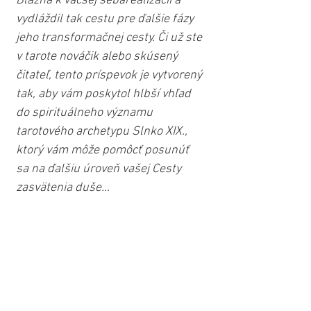
Blázna k väčšej sebarealizácii a 
vydláždil tak cestu pre ďalšie fázy 
jeho transformačnej cesty. Či už ste 
v tarote nováčik alebo skúsený 
čitateľ, tento príspevok je vytvorený 
tak, aby vám poskytol hlbší vhľad 
do spirituálneho významu 
tarotového archetypu Slnko XIX., 
ktorý vám môže pomôcť posunúť 
sa na ďalšiu úroveň vašej Cesty 
zasvätenia duše...