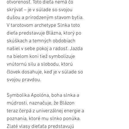
otvorenosť. Toto dieťa nemá čo 
skrývať – je v súlade so svojou 
dušou a prirodzeným stavom bytia. 
V tarotovom archetype Slnka toto 
dieťa predstavuje Blázna, ktorý po 
skúškach a temných obdobiach 
našiel v sebe pokoj a radosť. Jazda 
na bielom koni tiež symbolizuje 
vnútornú silu a slobodu, ktorú 
človek dosahuje, keď je v súlade so 
svojou pravdou.
Symbolika Apolóna, boha slnka a 
múdrosti, naznačuje, že Blázon 
teraz čerpá z univerzálnej energie a 
poznania, ktoré mu slnko ponúka. 
Zlaté vlasy dieťaťa predstavujú 