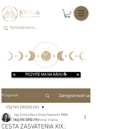
POZVITE MA NA KÁVU ☕️
Zaregistrovať sa
Príspevok
VŠETKY PRÍSPEVKY
Ing. Emilia Nora Elina Haukwitz MBA
VŠETKY PRÍSPEVKY
Aug 26, 2024
16 minút čítania
CESTA ZASVÄTENIA XIX.: