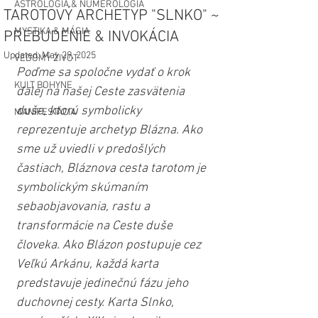
ASTROLÓGIA & NUMEROLÓGIA
TAROTOVÝ ARCHETYP "SLNKO" ~
MYSTIKA & MÁGIA
PREBUDENIE & INVOKÁCIA
Updated:
May 29, 2025
VEDOMÝ ŽIVOT
Poďme sa spoločne vydať o krok 
KULT BOHYNE
ďalej na našej Ceste zasvätenia 
duše, ktorú symbolicky 
MANIFESTÁCIA
reprezentuje archetyp Blázna. Ako 
sme už uviedli v predošlých 
častiach, Bláznova cesta tarotom je 
symbolickým skúmaním 
sebaobjavovania, rastu a 
transformácie na Ceste duše 
človeka. Ako Blázon postupuje cez 
Veľkú Arkánu, každá karta 
predstavuje jedinečnú fázu jeho 
duchovnej cesty. Karta Slnko, 