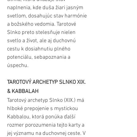
naplnenia, kde duša žiari jasným 
svetlom, dosahujúc stav harmónie 
a božského vedomia. Tarotové 
Slnko preto stelesňuje nielen 
svetlo a život, ale aj duchovnú 
cestu k dosiahnutiu plného 
potenciálu, sebapoznania a 
úspechu.
TAROTOVÝ ARCHETYP SLNKO XIX. 
& KABBALAH
Tarotový archetyp Slnko (XIX.) má 
hlboké prepojenie s mystickou 
Kabbalou, ktorá ponúka ďalší 
rozmer porozumenia tejto karty a 
jej významu na duchovnej ceste. V 