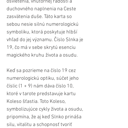
osvietenia, vnútornej radosti a 
duchovného naplnenia na Ceste 
zasvätenia duše. Táto karta so 
sebou nesie silnú numerologickú 
symboliku, ktorá poskytuje hlbší 
vhľad do jej významu. Číslo Slnka je 
19, čo má v sebe skrytú esenciu 
magického kruhu života a osudu.
Keď sa pozrieme na číslo 19 cez 
numerologickú optiku, súčet jeho 
číslic (1 + 9) nám dáva číslo 10, 
ktoré v tarote predstavuje kartu 
Koleso šťastia. Toto Koleso, 
symbolizujúce cykly života a osudu, 
pripomína, že aj keď Slnko prináša 
silu, vitalitu a schopnosť tvoriť 