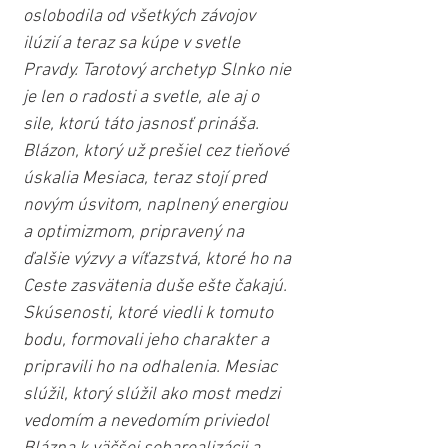
oslobodila od všetkých závojov 
ilúzií a teraz sa kúpe v svetle 
Pravdy. Tarotový archetyp Slnko nie 
je len o radosti a svetle, ale aj o 
sile, ktorú táto jasnosť prináša. 
Blázon, ktorý už prešiel cez tieňové 
úskalia Mesiaca, teraz stojí pred 
novým úsvitom, naplnený energiou 
a optimizmom, pripravený na 
ďalšie výzvy a víťazstvá, ktoré ho na 
Ceste zasvätenia duše ešte čakajú. 
Skúsenosti, ktoré viedli k tomuto 
bodu, formovali jeho charakter a 
pripravili ho na odhalenia. Mesiac 
slúžil, ktorý slúžil ako most medzi 
vedomím a nevedomím priviedol 