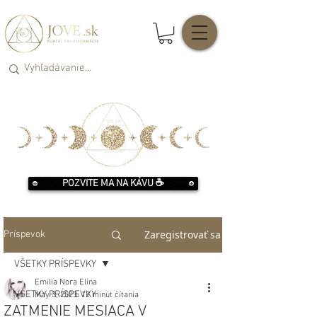
POZVITE MA NA KÁVU ☕️
Zaregistrovať sa
Príspevok
VŠETKY PRÍSPEVKY
Emilia Nora Elina
VŠETKY PRÍSPEVKY
May 3, 2023
12 minút čítania
ZATMENIE MESIACA V