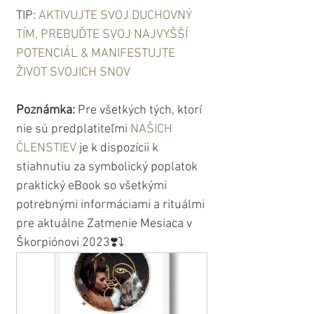
TIP: 
AKTIVUJTE SVOJ DUCHOVNÝ 
TÍM, PREBUĎTE SVOJ NAJVYŠŠÍ 
POTENCIÁL & MANIFESTUJTE 
ŽIVOT SVOJICH SNOV
Poznámka:
 Pre všetkých tých, ktorí 
nie sú predplatiteľmi 
NAŠICH 
ČLENSTIEV
 je k dispozícii k 
stiahnutiu za symbolický poplatok 
praktický eBook so všetkými 
potrebnými informáciami a rituálmi 
pre aktuálne Zatmenie Mesiaca v 
Škorpiónovi 2023❣️⤵️