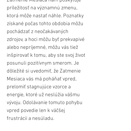
Zatmenie Mesiaca nám poskytuje 
príležitosť na významnú zmenu, 
ktorá môže nastať náhle. Poznatky 
získané počas tohto obdobia môžu 
pochádzať z neočakávaných 
zdrojov, a hoci môžu byť prekvapivé 
alebo nepríjemné, môžu vás tiež 
inšpirovať k tomu, aby ste svoj život 
posunuli pozitívnym smerom. Je 
dôležité si uvedomiť, že Zatmenie 
Mesiaca vás má poháňať vpred, 
prelomiť stagnujúce vzorce a 
energie, ktoré už neslúžia vášmu 
vývoju. Odolávanie tomuto pohybu 
vpred povedie len k väčšej 
frustrácii a nesúladu.