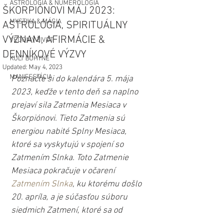
ASTROLÓGIA & NUMEROLÓGIA
ŠKORPIÓNOVI MÁJ 2023:
MYSTIKA & MÁGIA
ASTROLÓGIA, SPIRITUÁLNY
VÝZNAM, AFIRMÁCIE &
VEDOMÝ ŽIVOT
DENNÍKOVÉ VÝZVY
KULT BOHYNE
Updated:
May 4, 2023
MANIFESTÁCIA
Poznačte si do kalendára 5. mája 
2023, keďže v tento deň sa naplno 
prejaví sila Zatmenia Mesiaca v 
Škorpiónovi. Tieto Zatmenia sú 
energiou nabité Splny Mesiaca, 
ktoré sa vyskytujú v spojení so 
Zatmením Slnka. Toto Zatmenie 
Mesiaca pokračuje v očarení 
Zatmením Slnka
, ku ktorému došlo 
20. apríla, a je súčasťou súboru 
siedmich Zatmení, ktoré sa od 