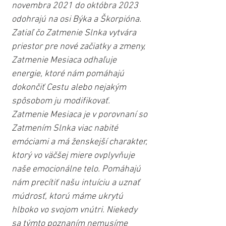
novembra 2021 do októbra 2023 
odohrajú na osi Býka a Škorpióna. 
Zatiaľ čo Zatmenie Slnka vytvára 
priestor pre nové začiatky a zmeny, 
Zatmenie Mesiaca odhaľuje 
energie, ktoré nám pomáhajú 
dokončiť Cestu alebo nejakým 
spôsobom ju modifikovať. 
Zatmenie Mesiaca je v porovnaní so 
Zatmením Slnka viac nabité 
emóciami a má ženskejší charakter, 
ktorý vo väčšej miere ovplyvňuje 
naše emocionálne telo. Pomáhajú 
nám precítiť našu intuíciu a uznať 
múdrosť, ktorú máme ukrytú 
hlboko vo svojom vnútri. Niekedy 
sa týmto poznaním nemusíme 