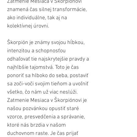
Zatmenie Mesiaca v Škorpiónovi 
znamená čas silnej transformácie, 
ako individuálne, tak aj na 
kolektívnej úrovni.
Škorpión je známy svojou hĺbkou, 
intenzitou a schopnosťou 
odhaľovať tie najskrytejšie pravdy a 
najhlbšie tajomstvá. Toto je čas 
ponoriť sa hlboko do seba, postaviť 
sa zoči-voči svojim tieňom a uvoľniť 
všetko, čo nám už viac neslúži. 
Zatmenie Mesiaca v Škorpiónovi je 
našou pozvánkou opustiť staré 
vzorce, presvedčenia a správanie, 
ktoré nás brzdia v našom 
duchovnom raste. Je čas prijať 