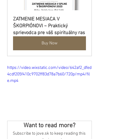
ZATMENIE MESIACA V 
ŠKORPIÓNOVI ~ Praktický 
sprievodca pre váš spirituálny ras
Buy Now
https://video.wixstatic.com/video/642af2_dfed
4cdf205f410c9702ff83d78a7b60/720p/mp4/fil
e.mp4
Want to read more?
Subscribe to jove.sk to keep reading this 