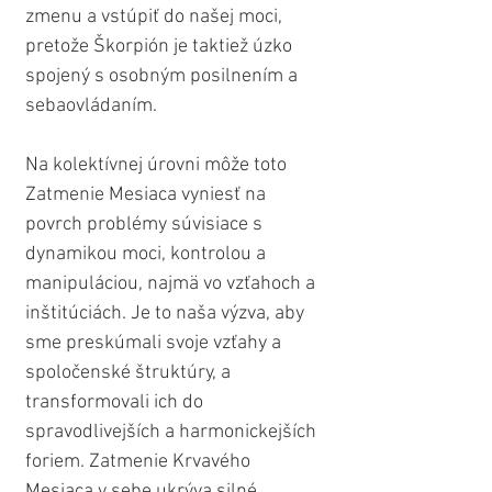
zmenu a vstúpiť do našej moci, 
pretože Škorpión je taktiež úzko 
spojený s osobným posilnením a 
sebaovládaním.
Na kolektívnej úrovni môže toto 
Zatmenie Mesiaca vyniesť na 
povrch problémy súvisiace s 
dynamikou moci, kontrolou a 
manipuláciou, najmä vo vzťahoch a 
inštitúciách. Je to naša výzva, aby 
sme preskúmali svoje vzťahy a 
spoločenské štruktúry, a 
transformovali ich do 
spravodlivejších a harmonickejších 
foriem. Zatmenie Krvavého 
Mesiaca v sebe ukrýva silné 