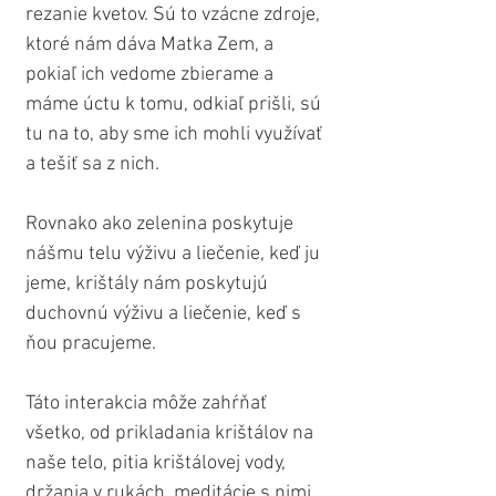
rezanie kvetov. Sú to vzácne zdroje, 
ktoré nám dáva Matka Zem, a 
pokiaľ ich vedome zbierame a 
máme úctu k tomu, odkiaľ prišli, sú 
tu na to, aby sme ich mohli využívať 
a tešiť sa z nich.
Rovnako ako zelenina poskytuje 
nášmu telu výživu a liečenie, keď ju 
jeme, krištály nám poskytujú 
duchovnú výživu a liečenie, keď s 
ňou pracujeme.
Táto interakcia môže zahŕňať 
všetko, od prikladania krištálov na 
naše telo, pitia krištálovej vody, 
držania v rukách, meditácie s nimi 