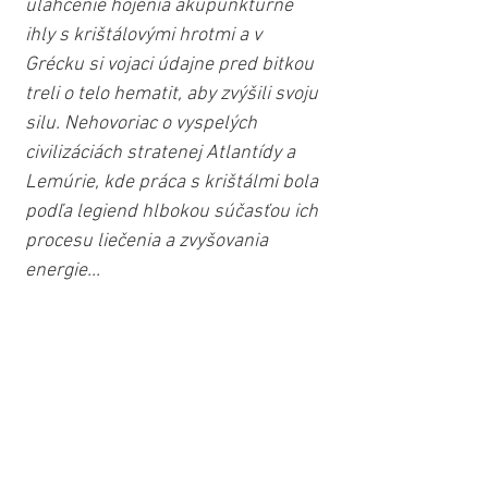
uľahčenie hojenia akupunktúrne 
ihly s krištálovými hrotmi a v 
Grécku si vojaci údajne pred bitkou 
treli o telo hematit, aby zvýšili svoju 
silu. Nehovoriac o vyspelých 
civilizáciách stratenej Atlantídy a 
Lemúrie, kde práca s krištálmi bola 
podľa legiend hlbokou súčasťou ich 
procesu liečenia a zvyšovania 
energie...