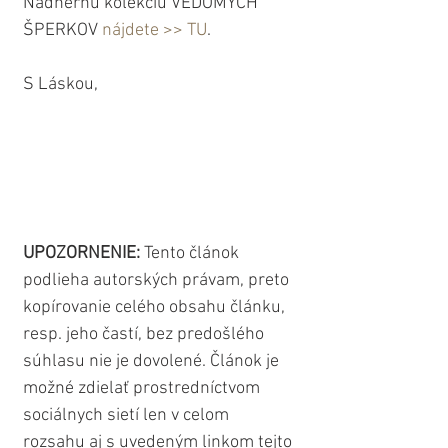
Nádhernú kolekciu VEDOMÝCH 
ŠPERKOV 
nájdete >> TU
.
S Láskou,
UPOZORNENIE: 
Tento článok 
podlieha autorských právam, preto 
kopírovanie celého obsahu článku, 
resp. jeho častí, bez predošlého 
súhlasu nie je dovolené. Článok je 
možné zdielať prostredníctvom 
sociálnych sietí len v celom 
rozsahu aj s uvedeným linkom tejto 