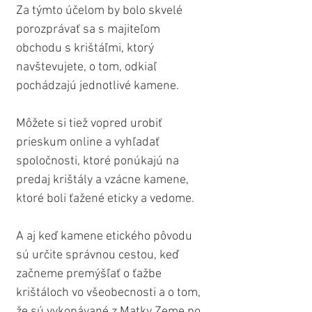
Za týmto účelom by bolo skvelé 
porozprávať sa s majiteľom 
obchodu s krištáľmi, ktorý 
navštevujete, o tom, odkiaľ 
pochádzajú jednotlivé kamene.
Môžete si tiež vopred urobiť 
prieskum online a vyhľadať 
spoločnosti, ktoré ponúkajú na 
predaj krištály a vzácne kamene, 
ktoré boli ťažené eticky a vedome.
A aj keď kamene etického pôvodu 
sú určite správnou cestou, keď 
začneme premýšľať o ťažbe 
krištáloch vo všeobecnosti a o tom, 
že sú vykopávané z Matky Zeme po 