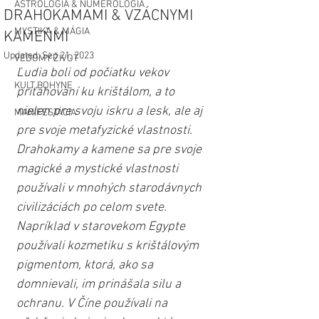
ASTROLÓGIA & NUMEROLÓGIA
DRAHOKAMAMI & VZÁCNYMI
MYSTIKA & MÁGIA
KAMEŇMI
Updated:
Sep 21, 2023
VEDOMÝ ŽIVOT
Ľudia boli od počiatku vekov 
KULT BOHYNE
priťahovaní ku krištálom, a to 
nielen pre svoju iskru a lesk, ale aj 
MANIFESTÁCIA
pre svoje metafyzické vlastnosti. 
Drahokamy a kamene sa pre svoje 
magické a mystické vlastnosti 
používali v mnohých starodávnych 
civilizáciách po celom svete. 
Napríklad v starovekom Egypte 
používali kozmetiku s krištálovým 
pigmentom, ktorá, ako sa 
domnievali, im prinášala silu a 
ochranu. V Číne používali na 