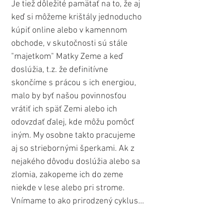
Je tiež dôležité pamätať na to, že aj 
keď si môžeme krištály jednoducho 
kúpiť online alebo v kamennom 
obchode, v skutočnosti sú stále 
"majetkom" Matky Zeme a keď 
doslúžia, t.z. že definitívne 
skončíme s prácou s ich energiou, 
malo by byť našou povinnosťou 
vrátiť ich späť Zemi alebo ich 
odovzdať ďalej, kde môžu pomôcť 
iným. My osobne takto pracujeme 
aj so striebornými šperkami. Ak z 
nejakého dôvodu doslúžia alebo sa 
zlomia, zakopeme ich do zeme 
niekde v lese alebo pri strome. 
Vnímame to ako prirodzený cyklus...