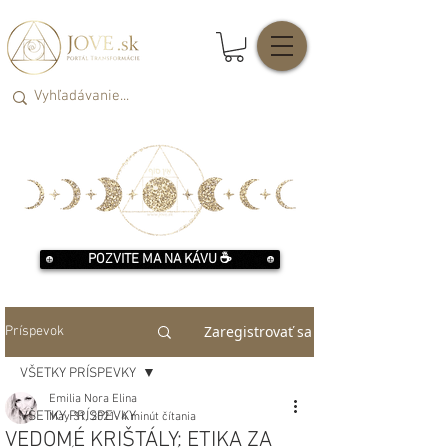
POZVITE MA NA KÁVU ☕️
Zaregistrovať sa
Príspevok
VŠETKY PRÍSPEVKY
Emilia Nora Elina
VŠETKY PRÍSPEVKY
May 31, 2021
4 minút čítania
VEDOMÉ KRIŠTÁLY: ETIKA ZA