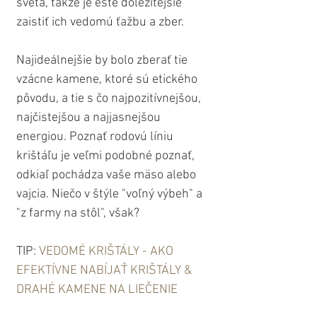
sveta, takže je ešte dôležitejšie 
zaistiť ich vedomú ťažbu a zber.
Najideálnejšie by bolo zberať tie 
vzácne kamene, ktoré sú etického 
pôvodu, a tie s čo najpozitívnejšou, 
najčistejšou a najjasnejšou 
energiou. Poznať rodovú líniu 
krištáľu je veľmi podobné poznať, 
odkiaľ pochádza vaše mäso alebo 
vajcia. Niečo v štýle "voľný výbeh" a 
"z farmy na stôl", však?
TIP: 
VEDOMÉ KRIŠTÁLY - AKO 
EFEKTÍVNE NABÍJAŤ KRIŠTÁLY & 
DRAHÉ KAMENE NA LIEČENIE