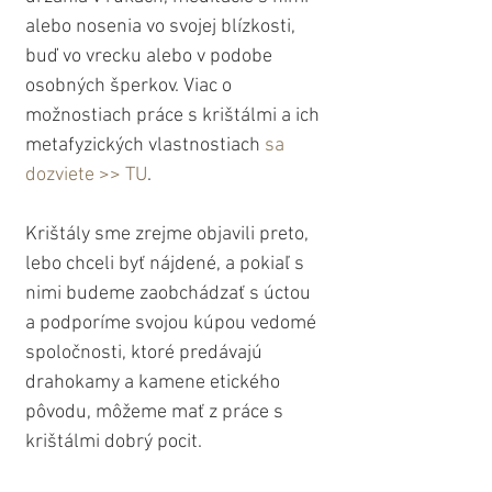
alebo nosenia vo svojej blízkosti, 
buď vo vrecku alebo v podobe 
osobných šperkov. Viac o 
možnostiach práce s krištálmi a ich 
metafyzických vlastnostiach 
sa 
dozviete >> TU
.
Krištály sme zrejme objavili preto, 
lebo chceli byť nájdené, a pokiaľ s 
nimi budeme zaobchádzať s úctou 
a podporíme svojou kúpou vedomé 
spoločnosti, ktoré predávajú 
drahokamy a kamene etického 
pôvodu, môžeme mať z práce s 
krištálmi dobrý pocit.