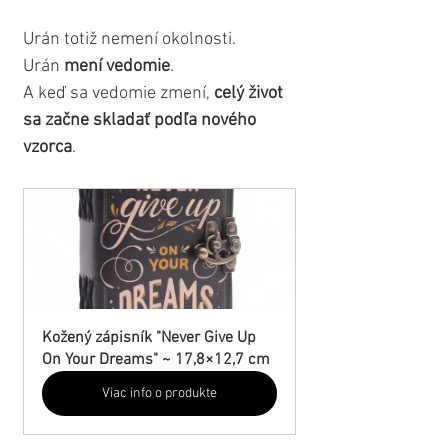
Urán totiž nemení okolnosti.
Urán 
mení vedomie
.
A keď sa vedomie zmení, 
celý život 
sa začne skladať podľa nového 
vzorca
.
Kožený zápisník "Never Give Up 
On Your Dreams" ~ 17,8×12,7 cm
Viac info o produkte