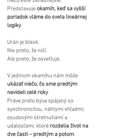
niečo ešte záhadnejšie.
Predstavuje
 okamih, keď sa vyšší 
poriadok vláme do sveta lineárnej 
logiky
.
Urán je blesk.
Nie preto, že ničí.
Ale preto, že osvetľuje.
V jedinom okamihu nám môže 
ukázať niečo, čo sme predtým 
nevideli celé roky
.
Práve preto býva spájaný so 
synchronicitou, náhlymi vhľadmi, 
osudovými stretnutiami a 
udalosťami, ktoré 
rozdelia život na 
dve časti – predtým a potom
.