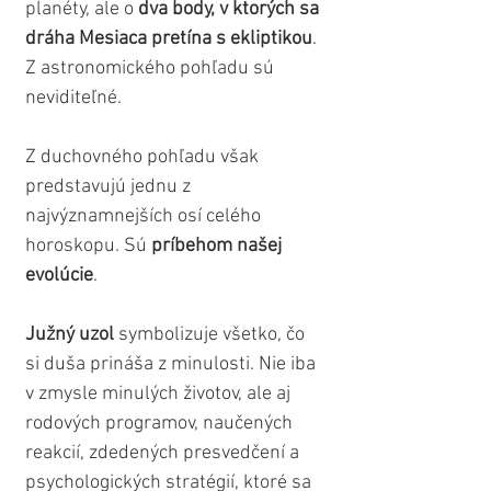
planéty, ale o 
dva body, v ktorých sa 
dráha Mesiaca pretína s ekliptikou
. 
Z astronomického pohľadu sú 
neviditeľné. 
Z duchovného pohľadu však 
predstavujú jednu z 
najvýznamnejších osí celého 
horoskopu. Sú 
príbehom našej 
evolúcie
.
Južný uzol
 symbolizuje všetko, čo 
si duša prináša z minulosti. Nie iba 
v zmysle minulých životov, ale aj 
rodových programov, naučených 
reakcií, zdedených presvedčení a 
psychologických stratégií, ktoré sa 