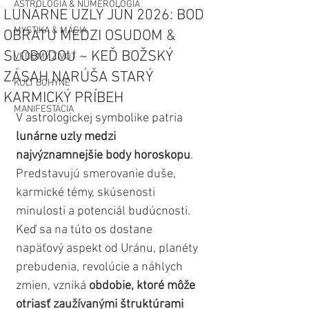
ASTROLÓGIA & NUMEROLÓGIA
LUNÁRNE UZLY JÚN 2026: BOD
MYSTIKA & MÁGIA
OBRATU MEDZI OSUDOM &
SLOBODOU ~ KEĎ BOŽSKÝ
VEDOMÝ ŽIVOT
ZÁSAH NARÚŠA STARÝ
KULT BOHYNE
KARMICKÝ PRÍBEH
MANIFESTÁCIA
V astrologickej symbolike patria 
lunárne uzly medzi 
najvýznamnejšie body horoskopu
. 
Predstavujú smerovanie duše, 
karmické témy, skúsenosti 
minulosti a potenciál budúcnosti. 
Keď sa na túto os dostane 
napäťový aspekt od Uránu, planéty 
prebudenia, revolúcie a náhlych 
zmien, vzniká 
obdobie, ktoré môže 
otriasť zaužívanými štruktúrami 