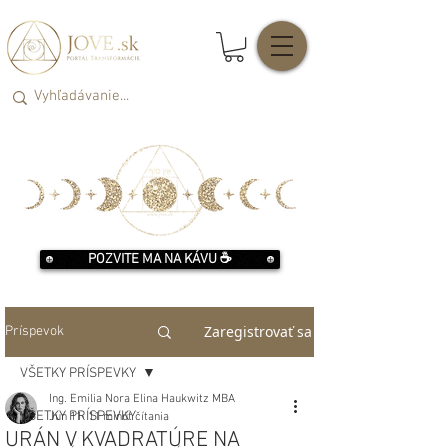
POZVITE MA NA KÁVU ☕️
Zaregistrovať sa
Príspevok
VŠETKY PRÍSPEVKY
Ing. Emilia Nora Elina Haukwitz MBA
VŠETKY PRÍSPEVKY
Jun 11
11 minút čítania
URÁN V KVADRATÚRE NA