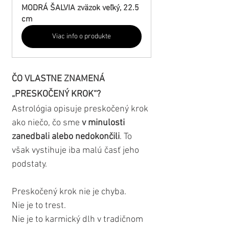
MODRÁ ŠALVIA zväzok veľký, 22.5 
cm
Viac info o produkte
ČO VLASTNE ZNAMENÁ 
„PRESKOČENÝ KROK“?
Astrológia opisuje preskočený krok 
ako niečo, čo sme 
v minulosti 
zanedbali alebo nedokončili
. To 
však vystihuje iba malú časť jeho 
podstaty.
Preskočený krok nie je chyba.
Nie je to trest.
Nie je to karmický dlh v tradičnom 