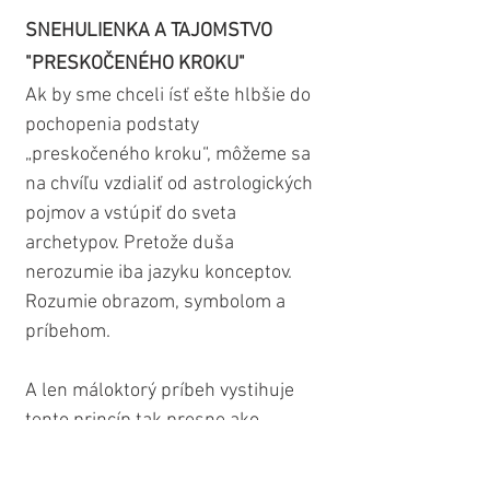
SNEHULIENKA A TAJOMSTVO 
"PRESKOČENÉHO KROKU"
Ak by sme chceli ísť ešte hlbšie do 
pochopenia podstaty 
„preskočeného kroku“, môžeme sa 
na chvíľu vzdialiť od astrologických 
pojmov a vstúpiť do sveta 
archetypov. Pretože duša 
nerozumie iba jazyku konceptov. 
Rozumie obrazom, symbolom a 
príbehom.
A len máloktorý príbeh vystihuje 
tento princíp tak presne ako 
rozprávka o Snehulienke...