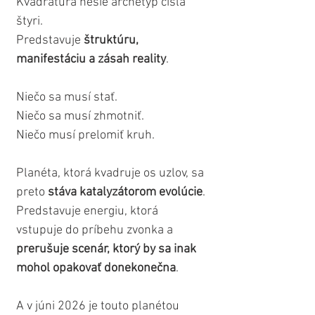
Kvadratúra nesie archetyp čísla 
štyri.
Predstavuje 
štruktúru, 
manifestáciu a zásah reality
.
Niečo sa musí stať.
Niečo sa musí zhmotniť.
Niečo musí prelomiť kruh.
Planéta, ktorá kvadruje os uzlov, sa 
preto 
stáva katalyzátorom evolúcie
. 
Predstavuje energiu, ktorá 
vstupuje do príbehu zvonka a 
prerušuje scenár, ktorý by sa inak 
mohol opakovať donekonečna
.
A v júni 2026 je touto planétou 