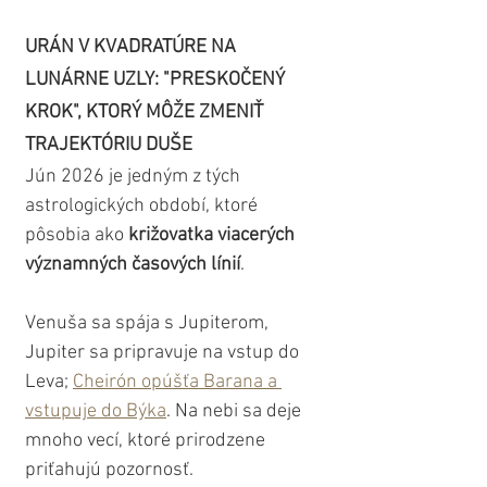
URÁN V KVADRATÚRE NA 
LUNÁRNE UZLY: "PRESKOČENÝ 
KROK", KTORÝ MÔŽE ZMENIŤ 
TRAJEKTÓRIU DUŠE
Jún 2026 je jedným z tých 
astrologických období, ktoré 
pôsobia ako 
križovatka viacerých 
významných časových línií
. 
Venuša sa spája s Jupiterom, 
Jupiter sa pripravuje na vstup do 
Leva; 
Cheirón opúšťa Barana a 
vstupuje do Býka
. Na nebi sa deje 
mnoho vecí, ktoré prirodzene 
priťahujú pozornosť.