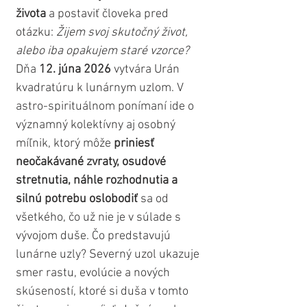
života
 a postaviť človeka pred 
otázku: 
Žijem svoj skutočný život, 
alebo iba opakujem staré vzorce? 
Dňa 
12. júna 2026
 vytvára Urán 
kvadratúru k lunárnym uzlom. V 
astro-spirituálnom ponímaní ide o 
významný kolektívny aj osobný 
míľnik, ktorý môže 
priniesť 
neočakávané zvraty, osudové 
stretnutia, náhle rozhodnutia a 
silnú potrebu oslobodiť
 sa od 
všetkého, čo už nie je v súlade s 
vývojom duše. Čo predstavujú 
lunárne uzly? Severný uzol ukazuje 
smer rastu, evolúcie a nových 
skúseností, ktoré si duša v tomto 