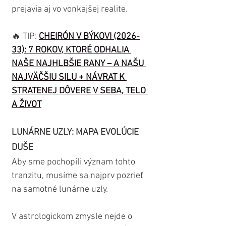
prejavia aj vo vonkajšej realite.
🔥 TIP: 
CHEIRÓN V BÝKOVI (2026-
33): 7 ROKOV, KTORÉ ODHALIA 
NAŠE NAJHLBŠIE RANY – A NAŠU 
NAJVÄČŠIU SILU + NÁVRAT K 
STRATENEJ DÔVERE V SEBA, TELO 
A ŽIVOT
LUNÁRNE UZLY: MAPA EVOLÚCIE 
DUŠE
Aby sme pochopili význam tohto 
tranzitu, musíme sa najprv pozrieť 
na samotné lunárne uzly.
V astrologickom zmysle nejde o 