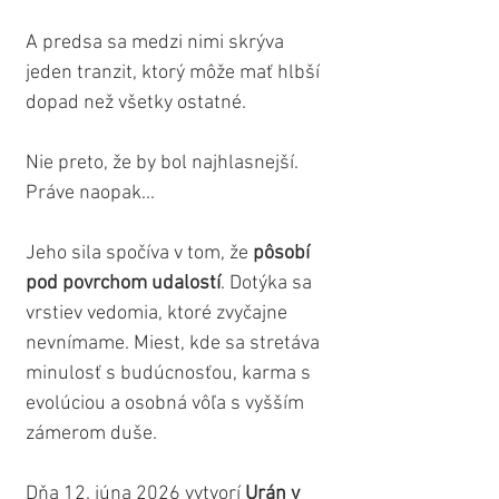
A predsa sa medzi nimi skrýva 
jeden tranzit, ktorý môže mať hlbší 
dopad než všetky ostatné.
Nie preto, že by bol najhlasnejší.
Práve naopak...
Jeho sila spočíva v tom, že 
pôsobí 
pod povrchom udalostí
. Dotýka sa 
vrstiev vedomia, ktoré zvyčajne 
nevnímame. Miest, kde sa stretáva 
minulosť s budúcnosťou, karma s 
evolúciou a osobná vôľa s vyšším 
zámerom duše.
Dňa 12. júna 2026 vytvorí 
Urán v 