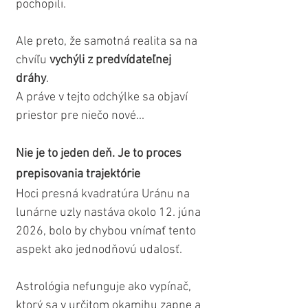
pochopili.
Ale preto, že samotná realita sa na 
chvíľu 
vychýli z predvídateľnej 
dráhy
.
A práve v tejto odchýlke sa objaví 
priestor pre niečo nové...
Nie je to jeden deň. Je to proces 
prepisovania trajektórie
Hoci presná kvadratúra Uránu na 
lunárne uzly nastáva okolo 12. júna 
2026, bolo by chybou vnímať tento 
aspekt ako jednodňovú udalosť.
Astrológia nefunguje ako vypínač, 
ktorý sa v určitom okamihu zapne a 