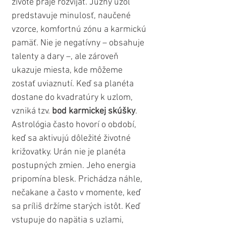
živote praje rozvíjať. Južný uzol 
predstavuje minulosť, naučené 
vzorce, komfortnú zónu a karmickú 
pamäť. Nie je negatívny – obsahuje 
talenty a dary –, ale zároveň 
ukazuje miesta, kde môžeme 
zostať uviaznutí. Keď sa planéta 
dostane do kvadratúry k uzlom, 
vzniká tzv. 
bod karmickej skúšky
. 
Astrológia často hovorí o období, 
keď sa aktivujú dôležité životné 
križovatky. Urán nie je planéta 
postupných zmien. Jeho energia 
pripomína blesk. Prichádza náhle, 
nečakane a často v momente, keď 
sa príliš držíme starých istôt. Keď 
vstupuje do napätia s uzlami, 