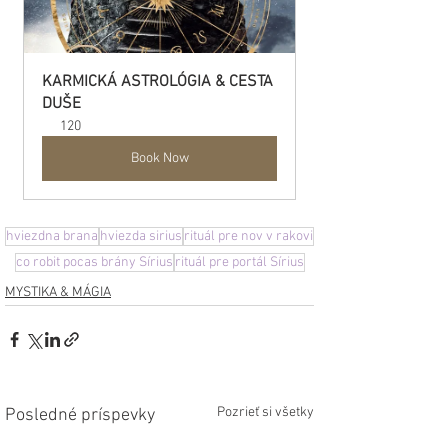
KARMICKÁ ASTROLÓGIA & CESTA 
DUŠE
120
Book Now
hviezdna brana
hviezda sirius
rituál pre nov v rakovi
co robit pocas brány Sírius
rituál pre portál Sírius
MYSTIKA & MÁGIA
Pozrieť si všetky
Posledné príspevky