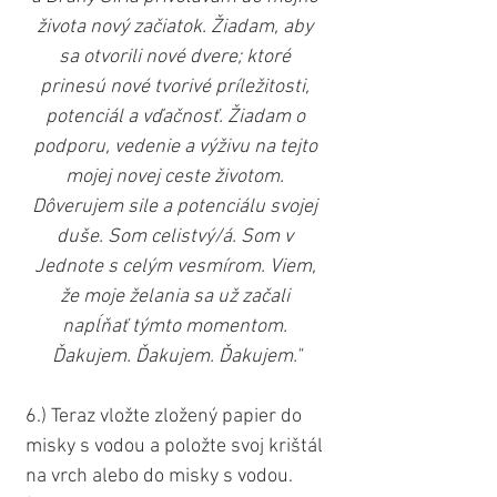
života nový začiatok. Žiadam, aby 
sa otvorili nové dvere; ktoré 
prinesú nové tvorivé príležitosti, 
potenciál a vďačnosť. Žiadam o 
podporu, vedenie a výživu na tejto 
mojej novej ceste životom. 
Dôverujem sile a potenciálu svojej 
duše. Som celistvý/á. Som v 
Jednote s celým vesmírom. Viem, 
že moje želania sa už začali 
napĺňať týmto momentom. 
Ďakujem. Ďakujem. Ďakujem."
6.) Teraz vložte zložený papier do 
misky s vodou a položte svoj krištál 
na vrch alebo do misky s vodou. 