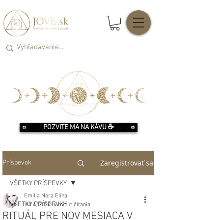
POZVITE MA NA KÁVU ☕️
Zaregistrovať sa
Príspevok
VŠETKY PRÍSPEVKY
Emilia Nora Elina
VŠETKY PRÍSPEVKY
Jul 4, 2024
4 minút čítania
RITUÁL PRE NOV MESIACA V