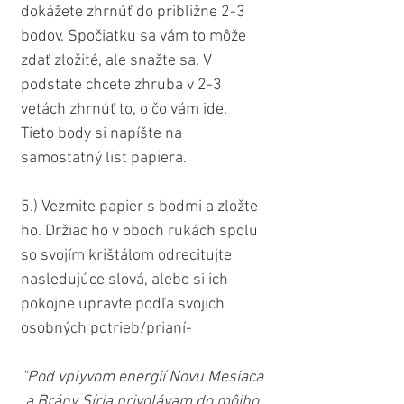
dokážete zhrnúť do približne 2-3 
bodov. Spočiatku sa vám to môže 
zdať zložité, ale snažte sa. V 
podstate chcete zhruba v 2-3 
vetách zhrnúť to, o čo vám ide. 
Tieto body si napíšte na 
samostatný list papiera.
5.) Vezmite papier s bodmi a zložte 
ho. Držiac ho v oboch rukách spolu 
so svojím krištálom odrecitujte 
nasledujúce slová, alebo si ich 
pokojne upravte podľa svojich 
osobných potrieb/prianí-
"Pod vplyvom energií Novu Mesiaca 
a Brány Síria privolávam do môjho 