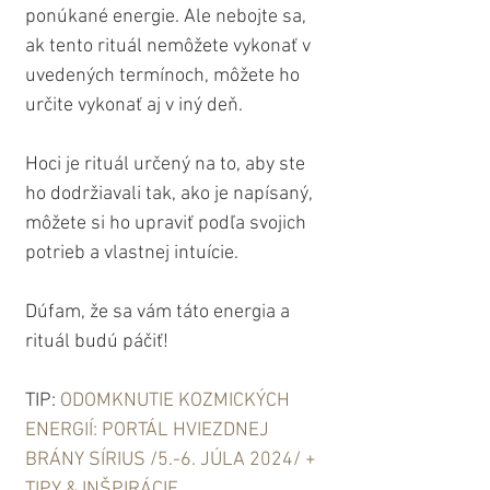
ponúkané energie. Ale nebojte sa, 
ak tento rituál nemôžete vykonať v 
uvedených termínoch, môžete ho 
určite vykonať aj v iný deň.
Hoci je rituál určený na to, aby ste 
ho dodržiavali tak, ako je napísaný, 
môžete si ho upraviť podľa svojich 
potrieb a vlastnej intuície.
Dúfam, že sa vám táto energia a 
rituál budú páčiť!
TIP: 
ODOMKNUTIE KOZMICKÝCH 
ENERGIÍ: PORTÁL HVIEZDNEJ 
BRÁNY SÍRIUS /5.-6. JÚLA 2024/ + 
TIPY & INŠPIRÁCIE