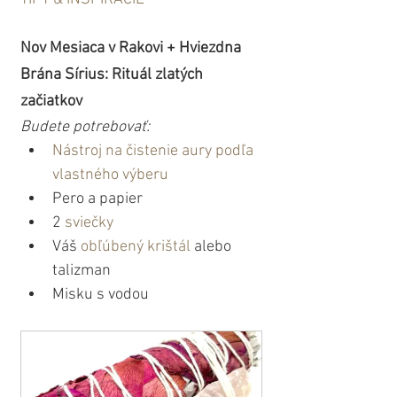
Nov Mesiaca v Rakovi + Hviezdna 
Brána Sírius: Rituál zlatých 
začiatkov
Budete potrebovať:
Nástroj na čistenie aury podľa 
vlastného výberu
Pero a papier
2
 sviečky
Váš
 obľúbený krištál
 alebo 
talizman
Misku s vodou