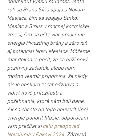
odomknúť vyššiu múdrosť. Tento 
rok sa Brána Síria spája s Novom 
Mesiaca, čím sa spájajú Slnko, 
Mesiac a Sírius v mocnej kozmickej 
zmesi, čím sa ešte viac umocňuje 
energia Hviezdnej brány a zároveň 
aj potenciál Novu Mesiaca. Môžeme 
mať dokonca pocit, že sa blíži nový 
pozitívny začiatok, alebo nám 
možno vesmír pripomína, že nikdy 
nie je neskoro začať odznova a 
vidieť nové príležitosti a 
požehnania, ktoré nám boli dané. 
Ak sa chcete do tejto neuveriteľnej 
energie ponoriť hlbšie, odporúčam 
vám prečítať si 
celú predpoveď 
Novolunia v Rakovi 2024
. Zároveň 