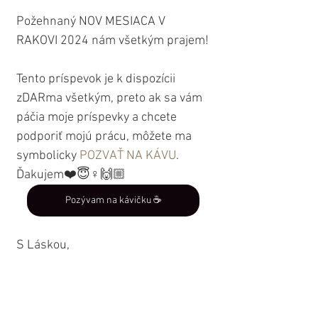
Požehnaný NOV MESIACA V 
RAKOVI 2024 nám všetkým prajem!
Tento príspevok je k dispozícii 
zDARma všetkým, preto ak sa vám 
páčia moje príspevky a chcete 
podporiť mojú prácu, môžete ma 
symbolicky 
POZVAŤ NA KÁVU
. 
Ďakujem❤️😇♀🙌🏼
Pozývam na kávičku ☕️
S Láskou,