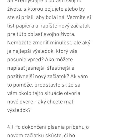
3.) Premýšľajte o oblasti svojho 
života, s ktorou bojujete alebo by 
ste si priali, aby bola iná. Vezmite si 
list papiera a napíšte nový začiatok 
pre túto oblasť svojho života. 
Nemôžete zmeniť minulosť, ale aký 
je najlepší výsledok, ktorý vás 
posunie vpred? Ako môžete 
napísať jasnejší, šťastnejší a 
pozitívnejší nový začiatok? Ak vám 
to pomôže, predstavte si, že sa 
vám okolo tejto situácie otvoria 
nové dvere - aký chcete mať 
výsledok?
4.) Po dokončení písania príbehu o 
novom začiatku skúste, či ho 