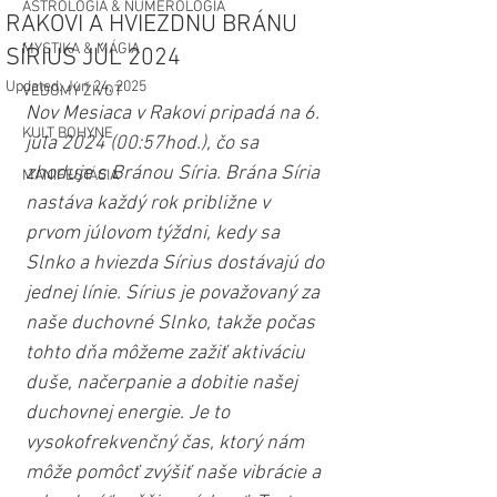
ASTROLÓGIA & NUMEROLÓGIA
RAKOVI A HVIEZDNU BRÁNU
MYSTIKA & MÁGIA
SÍRIUS JÚL 2024
Updated:
Jun 24, 2025
VEDOMÝ ŽIVOT
Nov Mesiaca v Rakovi pripadá na 6. 
KULT BOHYNE
júla 2024 (00:57hod.), čo sa 
zhoduje s Bránou Síria. Brána Síria 
MANIFESTÁCIA
nastáva každý rok približne v 
prvom júlovom týždni, kedy sa 
Slnko a hviezda Sírius dostávajú do 
jednej línie. Sírius je považovaný za 
naše duchovné Slnko, takže počas 
tohto dňa môžeme zažiť aktiváciu 
duše, načerpanie a dobitie našej 
duchovnej energie. Je to 
vysokofrekvenčný čas, ktorý nám 
môže pomôcť zvýšiť naše vibrácie a 