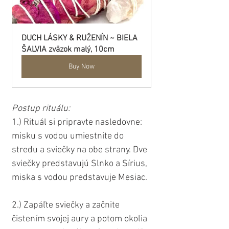
DUCH LÁSKY & RUŽENÍN ~ BIELA 
ŠALVIA zväzok malý, 10cm
Buy Now
Postup rituálu:
1.) Rituál si pripravte nasledovne: 
misku s vodou umiestnite do 
stredu a sviečky na obe strany. Dve 
sviečky predstavujú Slnko a Sírius, 
miska s vodou predstavuje Mesiac.
2.) Zapáľte sviečky a začnite 
čistením svojej aury a potom okolia 