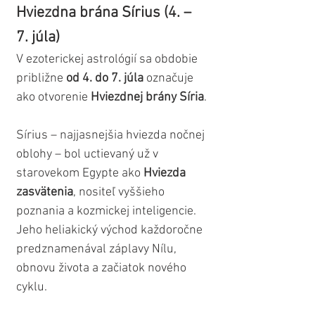
Hviezdna brána Sírius (4. – 
7. júla)
V ezoterickej astrológií sa obdobie 
približne 
od 4. do 7. júla
 označuje 
ako otvorenie 
Hviezdnej brány Síria
.
Sírius – najjasnejšia hviezda nočnej 
oblohy – bol uctievaný už v 
starovekom Egypte ako 
Hviezda 
zasvätenia
, nositeľ vyššieho 
poznania a kozmickej inteligencie. 
Jeho heliakický východ každoročne 
predznamenával záplavy Nílu, 
obnovu života a začiatok nového 
cyklu. 