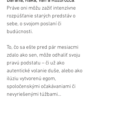
Barana, Raka, Váh a Kozorožca
. 
Práve oni môžu zažiť intenzívne 
rozpúšťanie starých predstáv o 
sebe, o svojom poslaní či 
budúcnosti. 
To, čo sa ešte pred pár mesiacmi 
zdalo ako sen, môže odhaliť svoju 
pravú podstatu – či už ako 
autentické volanie duše, alebo ako 
ilúziu vytvorenú egom, 
spoločenskými očakávaniami či 
nevyriešenými túžbami...