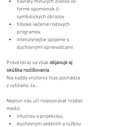
návraty minulých životov vo 
forme spomienok či 
symbolických obrazov,
hlboké liečenie rodových 
programov,
intenzívnejšie spojenie s 
duchovnými sprievodcami.
Práve teraz sa však 
objavuje aj 
skúška rozlišovania
.
Nie každý vnútorný hlas pochádza 
z vyššieho Ja...
Neptún nás učí rozpoznávať rozdiel 
medzi:
intuíciou a projekciou,
duchovným vedením a túžbou 