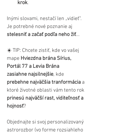
krok
.
Inými slovami, nestačí len „vidieť“. 
Je potrebné nové poznanie aj 
stelesniť
a začať podľa neho žiť
...
☀️ TIP: Chcete zistiť, kde vo vašej 
mape 
Hviezdna
brána Sírius, 
Portál 77 a Levia Brána 
zasiahne najsilnejšie
, kde
prebehne najväčšia tranformácia 
a 
ktoré životné oblasti vám tento rok 
prinesú najväčší rast, viditeľnosť a 
hojnosť
? 
Objednajte si svoj personalizovaný 
astrorozbor (vo forme rozsiahleho 