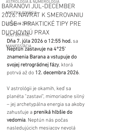
ASTROLÓGIA & NUMEROLÓGIA
BARANOVI JÚL-DECEMBER
MYSTIKA & MÁGIA
2026: NÁVRAT K SMEROVANIU
DUŠE + PRAKTICKÉ TIPY PRE
VEDOMÝ ŽIVOT
DUCHOVNÚ PRAX
KULT BOHYNE
Dňa 7. júla 2026 o 12:55 hod.
 sa 
MANIFESTÁCIA
Neptún zastavuje na 4°25' 
znamenia Barana a vstupuje do 
svojej retrográdnej fázy
, ktorá 
potrvá až do 
12. decembra 2026
. 
V astrológii je okamih, keď sa 
planéta "zastaví", mimoriadne silný 
– jej archetypálna energia sa akoby 
zahusťuje a 
preniká hlbšie do 
vedomia
. Neptún nás počas 
nasledujúcich mesiacov nevolá 