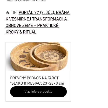
🔥 TIP: 
PORTÁL 77 (7. JÚL): BRÁNA 
K VESMÍRNEJ TRANSFORMÁCII A 
OBNOVE ZEME + PRAKTICKÉ 
KROKY & RITUÁL
DREVENÝ PODNOS NA TAROT 
"SLNKO & MESIAC", 23×23×3 cm
Viac info o produkte