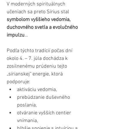
V moderných spirituálnych 
učeniach sa preto Sírius stal 
symbolom vyššieho vedomia, 
duchovného svetla a evolučného 
impulzu
...
Podľa týchto tradícií počas dní 
okolo 4. – 7. júla dochádza k 
zosilnenému prúdeniu tejto 
„sírianskej“ energie, ktorá 
podporuje:
aktiváciu vedomia,
prebúdzanie duševného 
poslania,
otváranie vyšších centier 
vnímania,
hlbšie spojenie s intuíciou a 