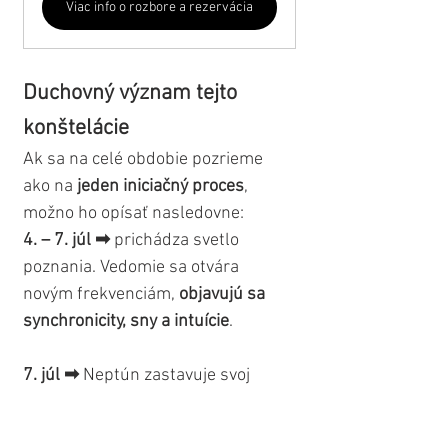
Viac info o rozbore a rezervácia
Duchovný význam tejto 
konštelácie
Ak sa na celé obdobie pozrieme 
ako na
 jeden iniciačný proces
, 
možno ho opísať nasledovne:
4. – 7. júl
➡
 prichádza svetlo 
poznania. Vedomie sa otvára 
novým frekvenciám, 
objavujú sa 
synchronicity, sny a intuície
.
7. júl
➡
 Neptún zastavuje svoj 
pohyb a otáča sa do retrográdu. 
Nastáva
 posvätná pauza medzi 