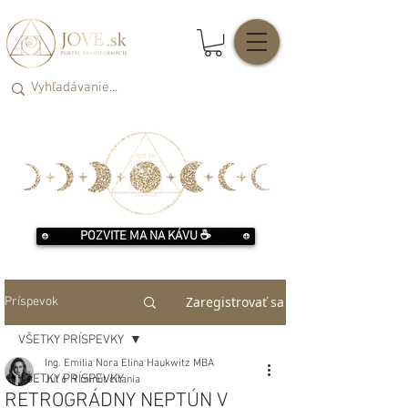
POZVITE MA NA KÁVU ☕️
Zaregistrovať sa
Príspevok
VŠETKY PRÍSPEVKY
Ing. Emilia Nora Elina Haukwitz MBA
VŠETKY PRÍSPEVKY
Jul 6
9 minút čítania
RETROGRÁDNY NEPTÚN V