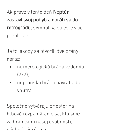
Ak práve v tento deň 
Neptún 
zastaví svoj pohyb a obráti sa do 
retrográdu
, symbolika sa ešte viac 
prehlbuje.
Je to, akoby sa otvorili dve brány 
naraz:
numerologická brána vedomia 
(7/7),
neptúnska brána návratu do 
vnútra.
Spoločne vytvárajú priestor na 
hlboké rozpamätanie sa, kto sme 
za hranicami našej osobnosti, 
nášho fyzického tela...