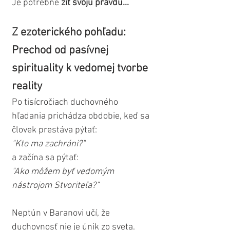
Je potrebné 
žiť svoju pravdu...
Z ezoterického pohľadu: 
Prechod od pasívnej 
spirituality k vedomej tvorbe 
reality
Po tisícročiach duchovného 
hľadania prichádza obdobie, keď sa 
človek prestáva pýtať:
"Kto ma zachráni?"
a začína sa pýtať:
"Ako môžem byť vedomým 
nástrojom Stvoriteľa?"
Neptún v Baranovi učí, že 
duchovnosť nie je únik zo sveta.