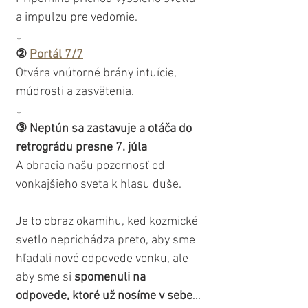
a impulzu pre vedomie.
↓
② 
Portál 7/7
Otvára vnútorné brány intuície, 
múdrosti a zasvätenia.
↓
③ Neptún sa zastavuje a otáča do 
retrográdu presne 7. júla
A obracia našu pozornosť od 
vonkajšieho sveta k hlasu duše.
Je to obraz okamihu, keď kozmické 
svetlo neprichádza preto, aby sme 
hľadali nové odpovede vonku, ale 
aby sme si 
spomenuli na 
odpovede, ktoré už nosíme v sebe
...