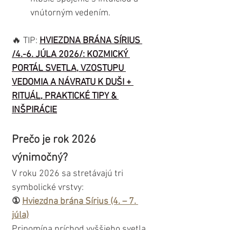
vnútorným vedením.
🔥 TIP: 
HVIEZDNA BRÁNA SÍRIUS 
/4.-6. JÚLA 2026/: KOZMICKÝ 
PORTÁL SVETLA, VZOSTUPU 
VEDOMIA A NÁVRATU K DUŠI + 
RITUÁL, PRAKTICKÉ TIPY & 
INŠPIRÁCIE
Prečo je rok 2026 
výnimočný?
V roku 2026 sa stretávajú tri 
symbolické vrstvy:
①
Hviezdna brána Sírius (4. – 7. 
júla)
Pripomína príchod vyššieho svetla 