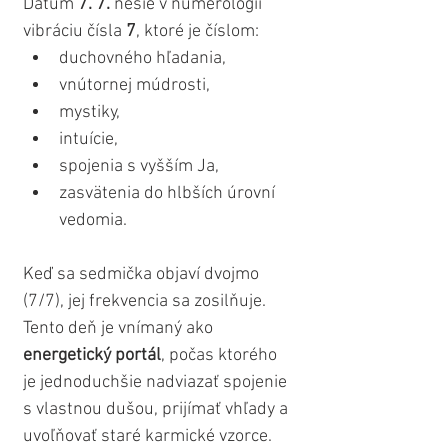
Dátum 
7. 7.
 nesie v numerológii 
vibráciu čísla 
7
, ktoré je číslom:
duchovného hľadania,
vnútornej múdrosti,
mystiky,
intuície,
spojenia s vyšším Ja,
zasvätenia do hlbších úrovní 
vedomia.
Keď sa sedmička objaví dvojmo 
(7/7), jej frekvencia sa zosilňuje. 
Tento deň je vnímaný ako 
energetický portál
, počas ktorého 
je jednoduchšie nadviazať spojenie 
s vlastnou dušou, prijímať vhľady a 
uvoľňovať staré karmické vzorce.