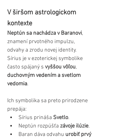
V širšom astrologickom 
kontexte
Neptún sa nachádza v Baranovi
, 
znamení prvotného impulzu, 
odvahy a zrodu novej identity. 
Sírius je v ezoterickej symbolike 
často spájaný s 
vyššou vôľou
, 
duchovným vedením a svetlom 
vedomia
.
Ich symbolika sa preto prirodzene 
prepája:
Sírius prináša 
Svetlo
.
Neptún rozpúšťa 
závoje ilúzie
.
Baran dáva odvahu 
urobiť prvý 