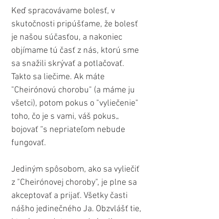
Keď spracovávame bolesť, v 
skutočnosti pripúšťame, že bolesť 
je našou súčasťou, a nakoniec 
objímame tú časť z nás, ktorú sme 
sa snažili skrývať a potlačovať. 
Takto sa liečime. Ak máte 
"Cheirónovú chorobu" (a máme ju 
všetci), potom pokus o "vyliečenie" 
toho, čo je s vami, váš pokus„ 
bojovať “s nepriateľom nebude 
fungovať.
Jediným spôsobom, ako sa vyliečiť 
z "Cheirónovej choroby", je plne sa 
akceptovať a prijať. Všetky časti 
nášho jedinečného Ja. Obzvlášť tie, 