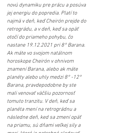
novú dynamiku pre prácu a posúva 
jej energiu do popredia. Platí to 
najmä v deň, keď Cheirón prejde do 
retrográdu, a v deň, keď sa opäť 
otočí do priameho pohybu, čo 
nastane 19.12.2021 pri 8° Barana. 
Ak máte vo svojom natálnom 
horoskope Cheirón v ohnivom 
znamení Barana, alebo ak máte 
planéty alebo uhly medzi 8° -12° 
Barana, pravdepodobne by ste 
mali venovať väčšiu pozornosť 
tomuto tranzitu. V deň, keď sa 
planéta mení na retrográdnu a 
následne deň, ked sa zmení opäť 
na priamu, sú dňami veľkej sily a 