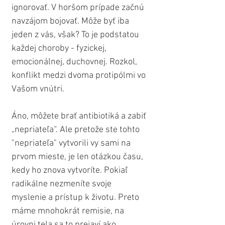
ignorovať. V horšom prípade začnú 
navzájom bojovať. Môže byť iba 
jeden z vás, však? To je podstatou 
každej choroby - fyzickej, 
emocionálnej, duchovnej. Rozkol, 
konflikt medzi dvoma protipólmi vo 
Vašom vnútri.
Áno, môžete brať antibiotiká a zabiť 
„nepriateľa“. Ale pretože ste tohto 
"nepriateľa" vytvorili vy sami na 
prvom mieste, je len otázkou času, 
kedy ho znova vytvoríte. Pokiaľ 
radikálne nezmeníte svoje 
myslenie a prístup k životu. Preto 
máme mnohokrát remisie, na 
úrovni tela sa to prejaví ako 