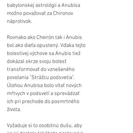
babylonskej astrológii a Anubisa 
možno považovať za Chironov 
náprotivok.
Rovnako ako Cheirón tak i Anubis 
bol ako dieťa opustený. Vďaka tejto 
bolestivej výchove sa Anubis tiež 
dokázal skrze svoju bolesť 
transformovať do vznešeného 
povolania "Strážcu podsvetia". 
Úlohou Anubisa bolo vítať nových 
mŕtvych v podsvetí a sprevádzať 
ich pri prechode do posmrtného 
života.
Vyžaduje si to osobitnú dušu, aby 