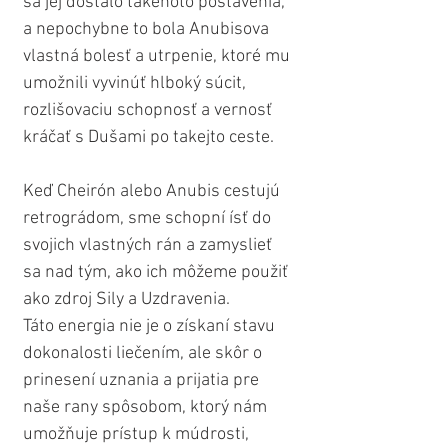
sa jej dostalo takéhoto postavenia, 
a nepochybne to bola Anubisova 
vlastná bolesť a utrpenie, ktoré mu 
umožnili vyvinúť hlboký súcit, 
rozlišovaciu schopnosť a vernosť 
kráčať s Dušami po takejto ceste.
Keď Cheirón alebo Anubis cestujú 
retrográdom, sme schopní ísť do 
svojich vlastných rán a zamyslieť 
sa nad tým, ako ich môžeme použiť 
ako zdroj Sily a Uzdravenia.
Táto energia nie je o získaní stavu 
dokonalosti liečením, ale skôr o 
prinesení uznania a prijatia pre 
naše rany spôsobom, ktorý nám 
umožňuje prístup k múdrosti, 