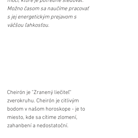
moci, ktoré je potrebné sledovať. 
Možno časom sa naučíme pracovať 
s jej energetickým prejavom s 
väčšou ľahkosťou.
Cheirón je "Zranený liečiteľ" 
zverokruhu. Cheirón je citlivým 
bodom v našom horoskope - je to 
miesto, kde sa cítime zlomení, 
zahanbení a nedostatoční.