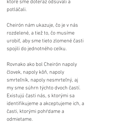
ktoré sme doteraz odsúvali a 
potláčali.
Cheirón nám ukazuje, čo je v nás 
rozdelené, a tiež to, čo musíme 
urobiť, aby sme tieto zlomené časti 
spojili do jednotného celku.
Rovnako ako bol Cheirón napoly 
človek, napoly kôň, napoly 
smrteľník, napoly nesmrteľný, aj 
my sme súhrn týchto dvoch častí. 
Existujú časti nás, s ktorými sa 
identifikujeme a akceptujeme ich, a 
časti, ktorými pohŕdame a 
odmietame.