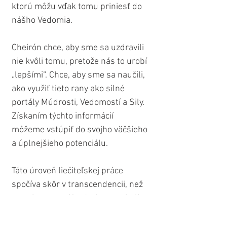
ktorú môžu vďak tomu priniesť do 
nášho Vedomia.
Cheirón chce, aby sme sa uzdravili 
nie kvôli tomu, pretože nás to urobí 
„lepšími“. Chce, aby sme sa naučili, 
ako využiť tieto rany ako silné 
portály Múdrosti, Vedomostí a Sily. 
Získaním týchto informácií 
môžeme vstúpiť do svojho väčšieho 
a úplnejšieho potenciálu.
Táto úroveň liečiteľskej práce 
spočíva skôr v transcendencii, než 
v snahe „opraviť sa“, aby sme boli 
hodní. Sme už hodní, bez ohľadu 
na rany a tramy, ktoré v nás 