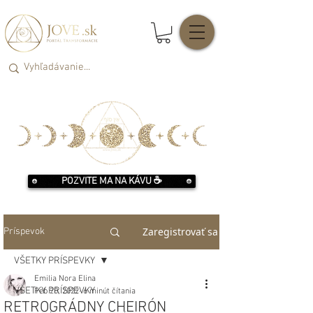
POZVITE MA NA KÁVU ☕️
Zaregistrovať sa
Príspevok
VŠETKY PRÍSPEVKY
Emilia Nora Elina
VŠETKY PRÍSPEVKY
Feb 20, 2022
6 minút čítania
RETROGRÁDNY CHEIRÓN