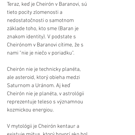
Teraz, keď je Cheirón v Baranovi, sú 
tieto pocity zlomenosti a 
nedostatočnosti o samotnom 
základe toho, kto sme (Baran je 
znakom identity). V podstate s 
Cheirónom v Baranovi cítime, že s 
nami "nie je niečo v poriadku".
Cheirón nie je technicky planéta, 
ale asteroid, ktorý obieha medzi 
Saturnom a Uránom. Aj keď 
Cheirón nie je planéta, v astrológii 
reprezentuje teleso s významnou 
kozmickou energiou.
V mytológii je Cheirón kentaur a 
existuje mýtus, ktorý hovorí ako bol 