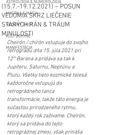
ASTROLÓGIA & NUMEROLÓGIA
(15.7.-19.12.2021) ~ POSUN
MYSTIKA & MÁGIA
VEDOMIA SKRZ LIEČENIE
STARÝCH RÁN & TRÁUM
VEDOMÝ ŽIVOT
MINULOSTI
KULT BOHYNE
Cheirón / chirón vstupuje do svojho 
MANIFESTÁCIA
retrográdu dňa 15. júla 2021 pri 
12° Barana a pridáva sa tak k 
Jupiteru, Saturnu, Neptúnu a 
Plutu. Všetky tieto kozmické telesá 
každoročne vstupujú do 
retrográdneho tanca 
transformácie, takže táto energia je 
súčasťou prirodzeného rytmu, 
ktorý každý rok zažívame. Cheirón, 
ktorý sa pridáva do tejto 
retrográdnej zmesi, však prináša 