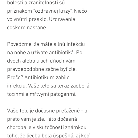
bolesti a zraniteľnosti sú 
príznakom "ozdravnej krízy". Niečo 
vo vnútri prasklo. Uzdravenie 
čoskoro nastane.
Povedzme, že máte silnú infekciu 
na nohe a užívate antibiotiká. Po 
dvoch alebo troch dňoch vám 
pravdepodobne začne byť zle. 
Prečo? Antibiotikum zabilo 
infekciu. Vaše telo sa teraz zaoberá 
toxínmi a mŕtvymi patogénmi.
Vaše telo je dočasne preťažené - a 
preto vám je zle. Táto dočasná 
choroba je v skutočnosti známkou 
toho, že liečba bola úspešná, aj keď 