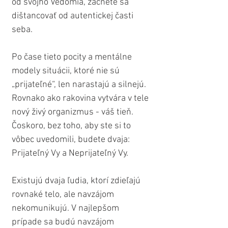
od svojho Vedomia, začnete sa 
dištancovať od autentickej časti 
seba.
Po čase tieto pocity a mentálne 
modely situácii, ktoré nie sú 
„prijateľné“, len narastajú a silnejú. 
Rovnako ako rakovina vytvára v tele 
nový živý organizmus - váš tieň. 
Čoskoro, bez toho, aby ste si to 
vôbec uvedomili, budete dvaja: 
Prijateľný Vy a Neprijateľný Vy.
Existujú dvaja ľudia, ktorí zdieľajú 
rovnaké telo, ale navzájom 
nekomunikujú. V najlepšom 
prípade sa budú navzájom 