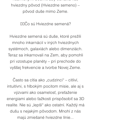
hviezdny pôvod (Hviezdne semeno) –
pôvod duše mimo Zeme.
👉🏼Čo sú Hviezdne semená?
Hviezdne semená sú duše, ktoré prežili
mnoho inkarnácií v iných hviezdnych
systémoch, galaxiách alebo dimenziách.
Teraz sa inkarnovali na Zem, aby pomohli
pri vzostupe planéty – pri prechode do
vyššej frekvencie a tvorbe Novej Zeme.
Často sa cítia ako „cudzinci“ – citliví,
intuitívni, s hlbokým pocitom misie, ale aj s
výzvami ako osamelosť, preťaženie
energiami alebo ťažkosti prispôsobiť sa 3D
realite. Nie sú „lepší“ ako ostatní. Každý má
dušu s nejakým pôvodom. Mnohí z nás
majú zmiešané hviezdne línie...