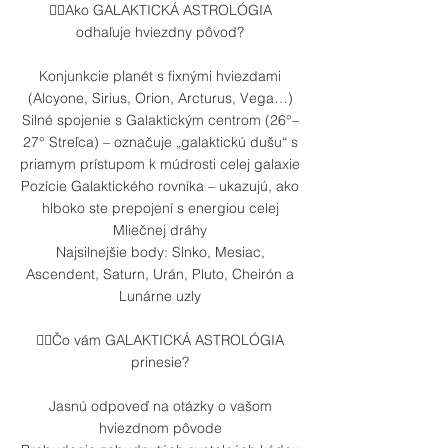
👉🏼Ako GALAKTICKÁ ASTROLÓGIA
odhaľuje hviezdny pôvod?
Konjunkcie planét s fixnými hviezdami
(Alcyone, Sirius, Orion, Arcturus, Vega…)
Silné spojenie s Galaktickým centrom (26°–
27° Streľca) – označuje „galaktickú dušu“ s
priamym prístupom k múdrosti celej galaxie
Pozície Galaktického rovníka – ukazujú, ako
hlboko ste prepojení s energiou celej
Mliečnej dráhy
Najsilnejšie body: Slnko, Mesiac,
Ascendent, Saturn, Urán, Pluto, Cheirón a
Lunárne uzly
👉🏼Čo vám GALAKTICKÁ ASTROLÓGIA
prinesie?
Jasnú odpoveď na otázky o vašom
hviezdnom pôvode