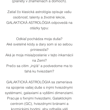
(planéty v znameniach a domoch).
Zatiaľ čo klasická astrológia opisuje vašu
osobnosť, talenty a životné lekcie,
GALAKTICKÁ ASTROLÓGIA odpovedá na
otázky typu:
Odkiaľ pochádza moja duša?
Aké svetelné kódy a dary som si so sebou
priniesol/a?
Aká je moja misia/poslanie v tejto inkarnácii
na Zemi?
Prečo sa cítim „iný/á“ a podvedome ma to
ťahá ku hviezdam?
GALAKTICKÁ ASTROLÓGIA sa zameriava
na spojenie vašej duše s inými hviezdnymi
systémami, galaxiami a vyššími dimenziami.
Pracuje s fixnými hviezdami, Galaktickým
centrom (GC), hviezdnymi bránami a
kozmickými bodmi, aby odhalila váš