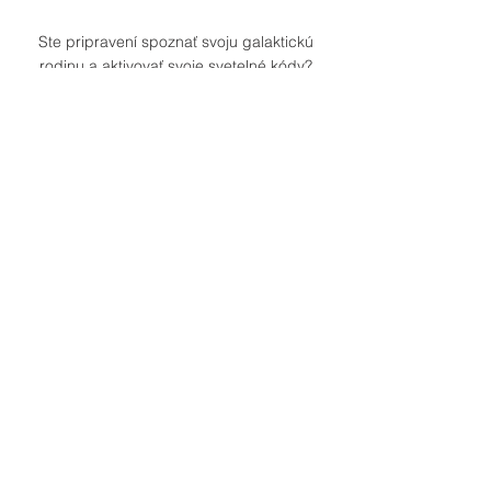
Ste pripravení spoznať svoju galaktickú
rodinu a aktivovať svoje svetelné kódy?
OBJEDNAŤ
Podmienky zrušenia rezervácie
✫ Pre zrušenie alebo zmenu termínu nás
kontaktujte, prosím, aspoň 24 hodín
vopred. Ďakujeme za porozumenie. ✫
Kontakt
0905834447