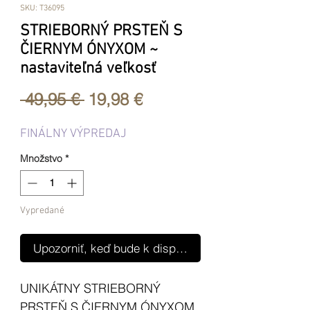
SKU: T36095
STRIEBORNÝ PRSTEŇ S
ČIERNYM ÓNYXOM ~
nastaviteľná veľkosť
Normálna
Zľavnená
 49,95 € 
19,98 €
cena
cena
FINÁLNY VÝPREDAJ
Množstvo
*
Vypredané
Upozorniť, keď bude k dispozícii
UNIKÁTNY STRIEBORNÝ
PRSTEŇ S ČIERNYM ÓNYXOM