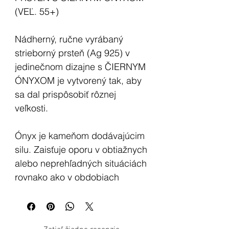
(VEĽ. 55+)
Nádherný, ručne vyrábaný
strieborný prsteň (Ag 925) v
jedinečnom dizajne s ČIERNYM
ÓNYXOM je vytvorený tak, aby
sa dal prispôsobiť rôznej
veľkosti.
Ónyx je kameňom dodávajúcim
silu. Zaisťuje oporu v obtiažnych
alebo neprehľadných situáciách
rovnako ako v obdobiach
mimoriadneho citového alebo
telesného stresu. Dokáže
upriamiť vašu energiu jedným