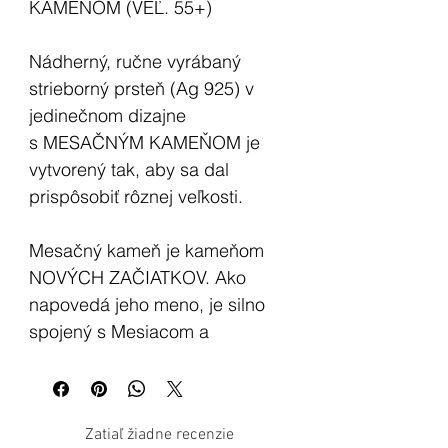
KAMEŇOM (VEĽ. 55+)
Nádherný, ručne vyrábaný
strieborný prsteň (Ag 925) v
jedinečnom dizajne
s MESAČNÝM KAMEŇOM je
vytvorený tak, aby sa dal
prispôsobiť rôznej veľkosti.
Mesačný kameň je kameňom
NOVÝCH ZAČIATKOV. Ako
napovedá jeho meno, je silno
spojený s Mesiacom a
INTUÍCIOU. Podobne ako
Mesiac je i kameň spojený s
premietaním a spomínaním,
Zatiaľ žiadne recenzie
pretože aj Mesiac neustále