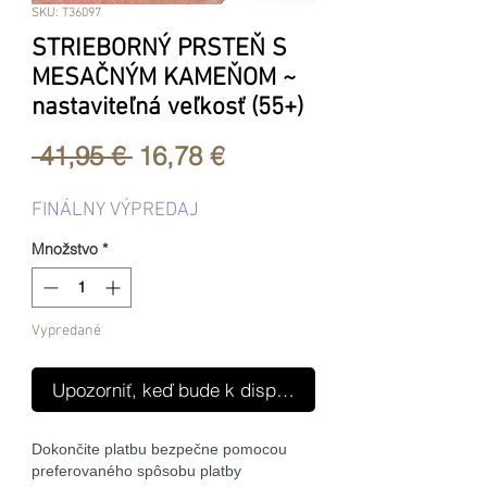
SKU: T36097
STRIEBORNÝ PRSTEŇ S
MESAČNÝM KAMEŇOM ~
nastaviteľná veľkosť (55+)
Normálna
Zľavnená
 41,95 € 
16,78 €
cena
cena
FINÁLNY VÝPREDAJ
Množstvo
*
Vypredané
Upozorniť, keď bude k dispozícii
Dokončite platbu bezpečne pomocou
preferovaného spôsobu platby