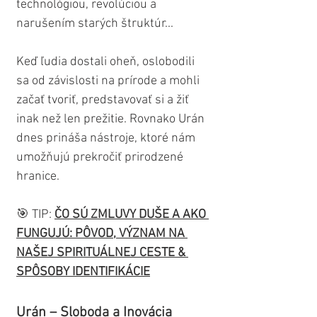
technológiou, revolúciou a 
narušením starých štruktúr...
Keď ľudia dostali oheň, oslobodili 
sa od závislosti na prírode a mohli 
začať tvoriť, predstavovať si a žiť 
inak než len prežitie. Rovnako Urán 
dnes prináša nástroje, ktoré nám 
umožňujú prekročiť prirodzené 
hranice.
🎯 TIP: 
ČO SÚ ZMLUVY DUŠE A AKO 
FUNGUJÚ: PÔVOD, VÝZNAM NA 
NAŠEJ SPIRITUÁLNEJ CESTE & 
SPÔSOBY IDENTIFIKÁCIE
Urán – Sloboda a Inovácia