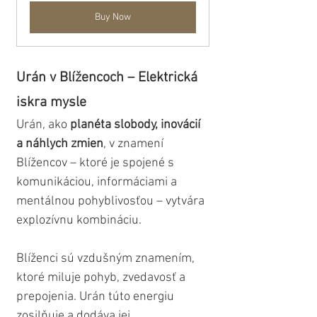
Buy Now
Urán v Blížencoch – Elektrická 
iskra mysle
Urán, ako 
planéta slobody, inovácií 
a náhlych zmien
, v znamení 
Blížencov – ktoré je spojené s 
komunikáciou, informáciami a 
mentálnou pohyblivosťou – vytvára 
explozívnu kombináciu. 
Blíženci sú vzdušným znamením, 
ktoré miluje pohyb, zvedavosť a 
prepojenia. Urán túto energiu 
zosilňuje a dodáva jej 