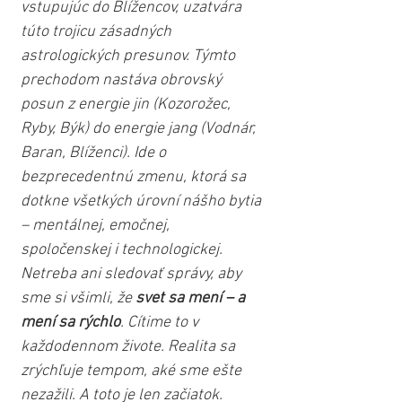
vstupujúc do Blížencov, uzatvára 
túto trojicu zásadných 
astrologických presunov. Týmto 
prechodom nastáva obrovský 
posun z energie jin (Kozorožec, 
Ryby, Býk) do energie jang (Vodnár, 
Baran, Blíženci). Ide o 
bezprecedentnú zmenu, ktorá sa 
dotkne všetkých úrovní nášho bytia 
– mentálnej, emočnej, 
spoločenskej i technologickej. 
Netreba ani sledovať správy, aby 
sme si všimli, že 
svet sa mení – a 
mení sa rýchlo
. Cítime to v 
každodennom živote. Realita sa 
zrýchľuje tempom, aké sme ešte 
nezažili. A toto je len začiatok. 