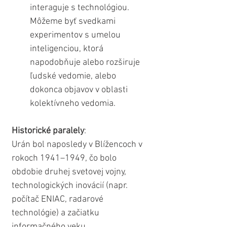
interaguje s technológiou. 
Môžeme byť svedkami 
experimentov s umelou 
inteligenciou, ktorá 
napodobňuje alebo rozširuje 
ľudské vedomie, alebo 
dokonca objavov v oblasti 
kolektívneho vedomia.
Historické paralely
:
Urán bol naposledy v Blížencoch v 
rokoch 1941–1949, čo bolo 
obdobie druhej svetovej vojny, 
technologických inovácií (napr. 
počítač ENIAC, radarové 
technológie) a začiatku 
informačného veku. 