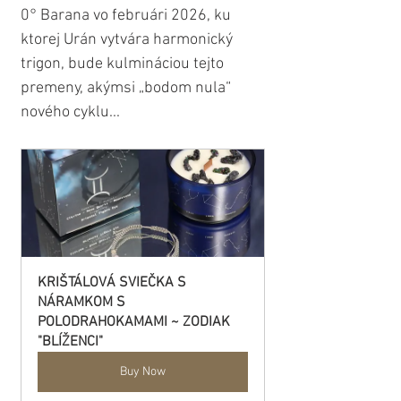
0° Barana vo februári 2026, ku 
ktorej Urán vytvára harmonický 
trigon, bude kulmináciou tejto 
premeny, akýmsi „bodom nula“ 
nového cyklu...
KRIŠTÁLOVÁ SVIEČKA S 
NÁRAMKOM S 
POLODRAHOKAMAMI ~ ZODIAK 
"BLÍŽENCI"
Buy Now