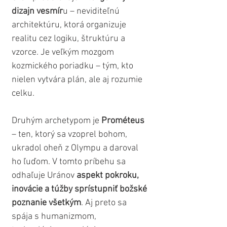
dizajn vesmír
u – neviditeľnú 
architektúru, ktorá organizuje 
realitu cez logiku, štruktúru a 
vzorce. Je veľkým mozgom 
kozmického poriadku – tým, kto 
nielen vytvára plán, ale aj rozumie 
celku.
Druhým archetypom je 
Prométeus
– ten, ktorý sa vzoprel bohom, 
ukradol oheň z Olympu a daroval 
ho ľuďom. V tomto príbehu sa 
odhaľuje Uránov 
aspekt pokroku, 
inovácie a túžby sprístupniť božské 
poznanie všetkým
. Aj preto sa 
spája s humanizmom, 