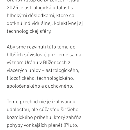
Uránov vstup do Blížencov 7. júla 
2025 je astrologická udalosť s 
hlbokými dôsledkami, ktoré sa 
dotknú individuálnej, kolektívnej aj 
technologickej sféry. 
Aby sme rozvinuli túto tému do 
hlbších súvislostí, pozrieme sa na 
význam Uránu v Blížencoch z 
viacerých uhlov – astrologického, 
filozofického, technologického, 
spoločenského a duchovného.
Tento prechod nie je izolovanou 
udalosťou, ale súčasťou širšieho 
kozmického príbehu, ktorý zahŕňa 
pohyby vonkajších planét (Pluto, 