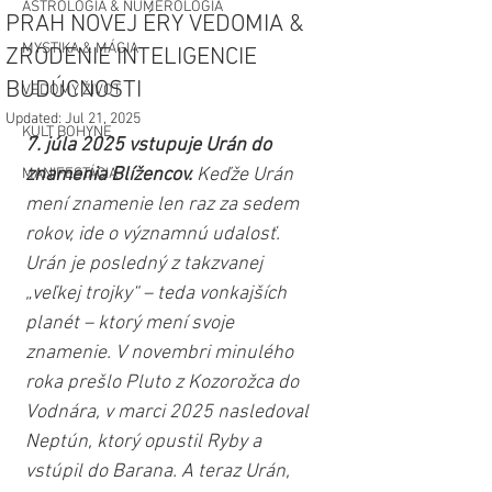
ASTROLÓGIA & NUMEROLÓGIA
PRAH NOVEJ ÉRY VEDOMIA &
MYSTIKA & MÁGIA
ZRODENIE INTELIGENCIE
BUDÚCNOSTI
VEDOMÝ ŽIVOT
Updated:
Jul 21, 2025
KULT BOHYNE
7. júla 2025 vstupuje Urán do 
znamenia Blížencov.
 Keďže Urán 
MANIFESTÁCIA
mení znamenie len raz za sedem 
rokov, ide o významnú udalosť. 
Urán je posledný z takzvanej 
„veľkej trojky“ – teda vonkajších 
planét – ktorý mení svoje 
znamenie. V novembri minulého 
roka prešlo Pluto z Kozorožca do 
Vodnára, v marci 2025 nasledoval 
Neptún, ktorý opustil Ryby a 
vstúpil do Barana. A teraz Urán, 