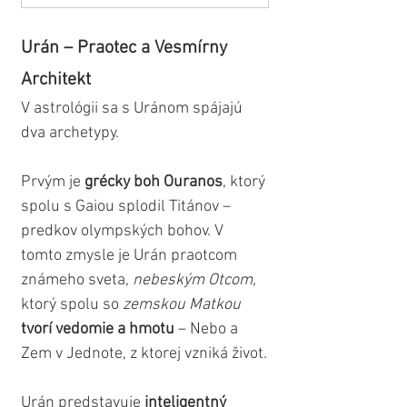
Urán – Praotec a Vesmírny 
Architekt
V astrológii sa s Uránom spájajú 
dva archetypy.
Prvým je 
grécky boh Ouranos
, ktorý 
spolu s Gaiou splodil Titánov – 
predkov olympských bohov. V 
tomto zmysle je Urán praotcom 
známeho sveta, 
nebeským Otcom,
ktorý spolu so 
zemskou Matkou
tvorí vedomie a hmotu
 – Nebo a 
Zem v Jednote, z ktorej vzniká život.
Urán predstavuje 
inteligentný 