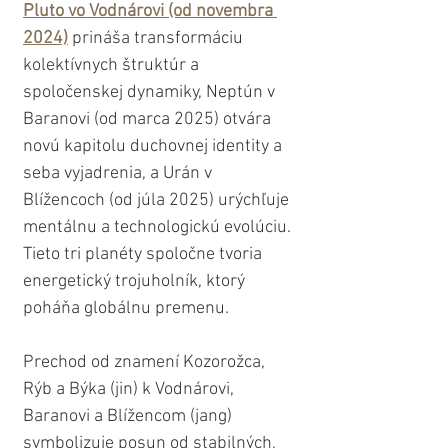
Pluto vo Vodnárovi (od novembra 
2024)
 prináša transformáciu 
kolektívnych štruktúr a 
spoločenskej dynamiky, Neptún v 
Baranovi (od marca 2025) otvára 
novú kapitolu duchovnej identity a 
seba vyjadrenia, a Urán v 
Blížencoch (od júla 2025) urýchľuje 
mentálnu a technologickú evolúciu. 
Tieto tri planéty spoločne tvoria 
energetický trojuholník, ktorý 
poháňa globálnu premenu.
Prechod od znamení Kozorožca, 
Rýb a Býka (jin) k Vodnárovi, 
Baranovi a Blížencom (jang) 
symbolizuje posun od stabilných, 