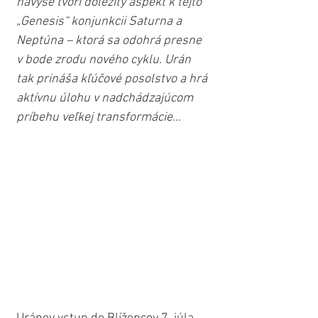
navyše tvorí dôležitý aspekt k tejto 
„Genesis“ konjunkcii Saturna a 
Neptúna – ktorá sa odohrá presne 
v bode zrodu nového cyklu. Urán 
tak prináša kľúčové posolstvo a hrá 
aktívnu úlohu v nadchádzajúcom 
príbehu veľkej transformácie...