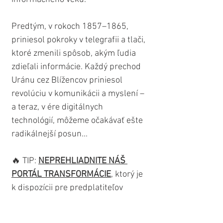
Predtým, v rokoch 1857–1865, 
priniesol pokroky v telegrafii a tlači, 
ktoré zmenili spôsob, akým ľudia 
zdieľali informácie. Každý prechod 
Uránu cez Blížencov priniesol 
revolúciu v komunikácii a myslení – 
a teraz, v ére digitálnych 
technológií, môžeme očakávať ešte 
radikálnejší posun...
🔥 TIP: 
NEPREHLIADNITE NÁŠ 
PORTÁL TRANSFORMÁCIE
, ktorý je 
k dispozícii pre predplatiteľov 
VYBRANÝCH ČLENSTIEV
. Nájdete 
tam užitočné informácie i praktické 