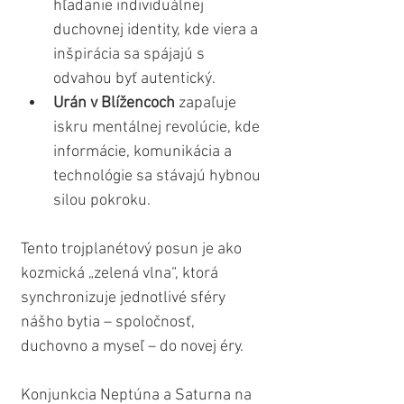
hľadanie individuálnej 
duchovnej identity, kde viera a 
inšpirácia sa spájajú s 
odvahou byť autentický.
Urán v Blížencoch
 zapaľuje 
iskru mentálnej revolúcie, kde 
informácie, komunikácia a 
technológie sa stávajú hybnou 
silou pokroku.
Tento trojplanétový posun je ako 
kozmická „zelená vlna“, ktorá 
synchronizuje jednotlivé sféry 
nášho bytia – spoločnosť, 
duchovno a myseľ – do novej éry. 
Konjunkcia Neptúna a Saturna na 