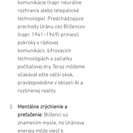
komunikácie (napr. neurálne 
rozhrania alebo telepatické 
technológie). Predchádzajúce 
prechody Uránu cez Blížencov 
(napr. 1941–1949) priniesli 
pokroky v rádiovej 
komunikácii, šifrovacích 
technológiách a začiatky 
počítačovej éry. Teraz môžeme 
očakávať ešte väčší skok, 
pravdepodobne v oblasti AI a 
rozšírenej reality.
Mentálne zrýchlenie a 
preťaženie
: Blíženci sú 
znamením mysle, no Uránova 
energia môže viesť k 