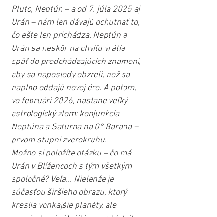
Pluto, Neptún – a od 7. júla 2025 aj 
Urán – nám len dávajú ochutnať to, 
čo ešte len prichádza. Neptún a 
Urán sa neskôr na chvíľu vrátia 
späť do predchádzajúcich znamení, 
aby sa naposledy obzreli, než sa 
naplno oddajú novej ére. A potom, 
vo februári 2026, nastane veľký 
astrologický zlom: konjunkcia 
Neptúna a Saturna na 0° Barana – 
prvom stupni zverokruhu.
Možno si položíte otázku – čo má 
Urán v Blížencoch s tým všetkým 
spoločné? Veľa... Nielenže je 
súčasťou širšieho obrazu, ktorý 
kreslia vonkajšie planéty, ale 