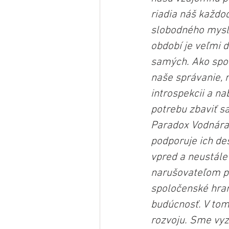
riadia náš každod
slobodného mysle
období je veľmi d
samých. Ako spol
naše správanie, 
introspekcii a n
potrebu zbaviť s
Paradox Vodnára 
podporuje ich de
vpred a neustále
narušovateľom pr
spoločenské hran
budúcnosť. V tom
rozvoju. Sme vyz