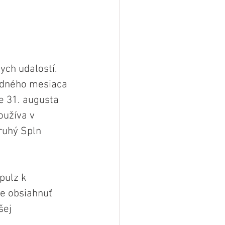
ch udalostí. 
edného mesiaca 
e 31. augusta 
užíva v 
ruhý Spln 
pulz k 
e obsiahnuť 
šej 