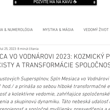
POZVITE MA NA KÁVU ☕️
IA & NUMEROLÓGIA
MYSTIKA & MÁGIA
VEDOMÝ ŽIVOT
Jul 25, 2023
8 minút čítania
CA VO VODNÁROVI 2023: KOZMICKÝ 
OČISTY A TRANSFORMÁCIE SPOLOČNOS
ustových Supersplnov, Spln Mesiaca vo Vodnárovi 
1 hod./ a prináša so sebou hlboké transformačné en
osť a kolektívne vedomie, zahŕňajúce spoločenské
enia a skupinovú dynamiku. Táto nebeská udalosť
epojenosť a spoločné myšlienky, presvedčenia a e