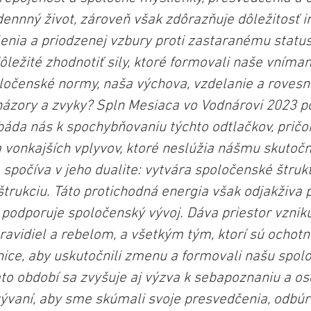
ennný život, zároveň však zdôrazňuje dôležitosť ind
nia a priodzenej vzbury proti zastaranému status
ôležité zhodnotiť sily, ktoré formovali naše vníman
očenské normy, naša výchova, vzdelanie a rovesníc
názory a zvyky? Spln Mesiaca vo Vodnárovi 2023 p
abáda nás k spochybňovaniu týchto odtlačkov, prič
a vonkajších vplyvov, ktoré neslúžia nášmu skutoč
spočíva v jeho dualite: vytvára spoločenské štruk
štrukciu. Táto protichodná energia však odjakživa 
 podporuje spoločenský vývoj. Dáva priestor vznik
avidiel a rebelom, a všetkým tým, ktorí sú ochotní
ice, aby uskutočnili zmenu a formovali našu spol
to období sa zvyšuje aj výzva k sebapoznaniu a o
ývaní, aby sme skúmali svoje presvedčenia, odbúra