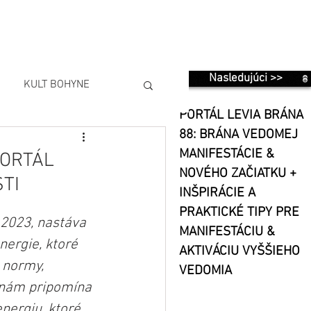
Nasledujúci >>
KULT BOHYNE
PORTÁL LEVIA BRÁNA
88: BRÁNA VEDOMEJ
MANIFESTÁCIE &
PORTÁL
NOVÉHO ZAČIATKU +
TI
INŠPIRÁCIE A
PRAKTICKÉ TIPY PRE
2023, nastáva 
MANIFESTÁCIU &
ergie, ktoré 
AKTIVÁCIU VYŠŠIEHO
 normy, 
VEDOMIA
 nám pripomína 
nergiu, ktoré 