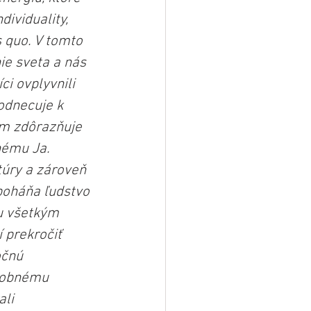
ividuality, 
 quo. V tomto 
ie sveta a nás 
i ovplyvnili 
odnecuje k 
om zdôrazňuje 
nému Ja. 
túry a zároveň 
poháňa ľudstvo 
u všetkým 
 prekročiť 
očnú 
sobnému 
li 