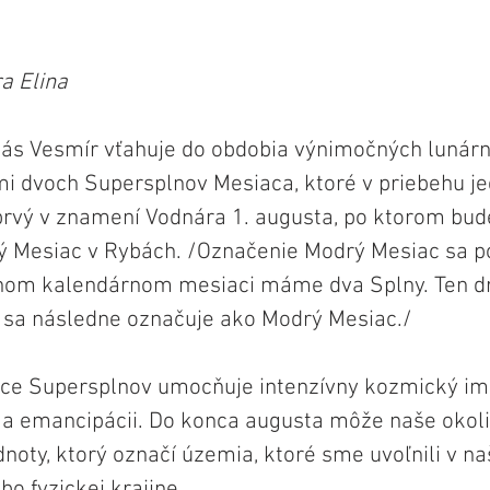
a Elina
ás Vesmír vťahuje do obdobia výnimočných lunárny
 dvoch Supersplnov Mesiaca, ktoré v priebehu j
prvý v znamení Vodnára 1. augusta, po ktorom bud
 Mesiac v Rybách. /Označenie Modrý Mesiac sa po
dnom kalendárnom mesiaci máme dva Splny. Ten d
 sa následne označuje ako Modrý Mesiac./
jice Supersplnov umocňuje intenzívny kozmický im
e a emancipácii. Do konca augusta môže naše okoli
dnoty, ktorý označí územia, ktoré sme uvoľnili v na
o fyzickej krajine.