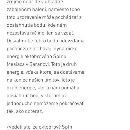
zrejme nepríde v úhľadne 
zabalenom balení, namiesto toho 
toto uzdravenie môže pochádzať z 
dosiahnutia bodu, kde nám 
nezostáva nič iné, len sa vzdať. 
Dosiahnutie tohto bodu odovzdania 
pochádza z prchavej, dynamickej 
energie októbrového Splnu 
Mesiaca v Baranovi. Toto je druh 
energie, vďaka ktorej sa dostávame 
na koniec našich limitov. Toto je 
druh energie, ktorá nám pomáha 
dosiahnuť bod, v ktorom už 
jednoducho nemôžeme pokračovať 
tak, ako doteraz.
/Vedeli ste, že októbrový Spln 