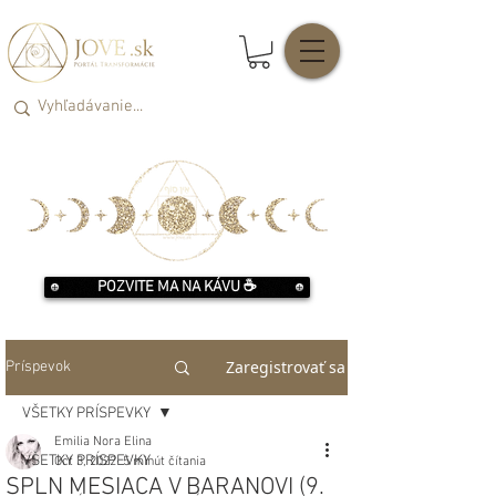
POZVITE MA NA KÁVU ☕️
Zaregistrovať sa
Príspevok
VŠETKY PRÍSPEVKY
Emilia Nora Elina
VŠETKY PRÍSPEVKY
Oct 3, 2022
5 minút čítania
SPLN MESIACA V BARANOVI (9.