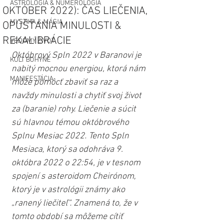
ASTROLÓGIA & NUMEROLÓGIA
OKTÓBER 2022): ČAS LIEČENIA,
MYSTIKA & MÁGIA
OPÚŠŤANIA MINULOSTI &
REKALIBRÁCIE
VEDOMÝ ŽIVOT
Októbrový Spln 2022 v Baranovi je 
KULT BOHYNE
nabitý mocnou energiou, ktorá nám 
MANIFESTÁCIA
môže pomôcť zbaviť sa raz a 
navždy minulosti a chytiť svoj život 
za (baranie) rohy. Liečenie a súcit 
sú hlavnou témou októbrového 
Splnu Mesiac 2022. Tento Spln 
Mesiaca, ktorý sa odohráva 9. 
októbra 2022 o 22:54, je v tesnom 
spojení s asteroidom Cheirónom, 
ktorý je v astrológii známy ako 
„ranený liečiteľ“. Znamená to, že v 
tomto období sa môžeme cítiť 