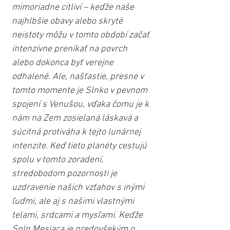
mimoriadne citliví – keďže naše 
najhlbšie obavy alebo skryté 
neistoty môžu v tomto období začať 
intenzívne prenikať na povrch 
alebo dokonca byť verejne 
odhalené. Ale, našťastie, presne v 
tomto momente je Slnko v pevnom 
spojení s Venušou, vďaka čomu je k 
nám na Zem zosielaná láskavá a 
súcitná protiváha k tejto lunárnej 
intenzite. Keď tieto planéty cestujú 
spolu v tomto zoradení, 
stredobodom pozornosti je 
uzdravenie našich vzťahov s inými 
ľuďmi, ale aj s našimi vlastnými 
telami, srdcami a mysľami. Keďže 
Spln Mesiaca je predovšekým o 