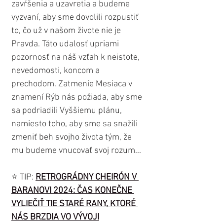
zavŕšenia a uzavretia a budeme 
vyzvaní, aby sme dovolili rozpustiť 
to, čo už v našom živote nie je 
Pravda. Táto udalosť upriami 
pozornosť na náš vzťah k neistote, 
nevedomosti, koncom a 
prechodom. Zatmenie Mesiaca v 
znamení Rýb nás požiada, aby sme 
sa podriadili Vyššiemu plánu, 
namiesto toho, aby sme sa snažili 
zmeniť beh svojho života tým, že 
mu budeme vnucovať svoj rozum...
⭐️ TIP: 
RETROGRÁDNY CHEIRÓN V 
BARANOVI 2024: ČAS KONEČNE 
VYLIEČIŤ TIE STARÉ RANY, KTORÉ 
NÁS BRZDIA VO VÝVOJI