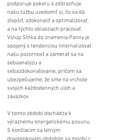
podporuje pokoru a zdôrazňuje 
našu túžbu uvedomiť si, čo sa dá 
zlepšiť, zdokonaliť a optimalizovať, 
a na týchto oblastiach pracovať. 
Vstup Slnka do znamenia Panny je 
spojený s tendenciou internalizovať 
našu pozornosť a zamerať sa na 
sebaanalýzu a 
sebazdokonaľovanie, pričom sa 
ubezpečujeme, že sme na vrchole 
svojich každodenných úloh a 
záväzkov.
V tomto období dochádza k 
výraznému energetickému posunu. 
S končiacim sa letným 
dovolenkovým obdobím sa mnohí z 