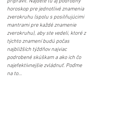
pripraviť. Nájdete tu aj podrobný 
horoskop pre jednotlivé znamenia 
zverokruhu (spolu s posilňujúcimi 
mantrami pre každé znamenie 
zverokruhu), aby ste vedeli, ktoré z 
týchto znamení budú počas 
najbližších týždňov najviac 
podrobené skúškam a ako ich čo 
najefektívnejšie zvládnuť. Poďme 
na to...