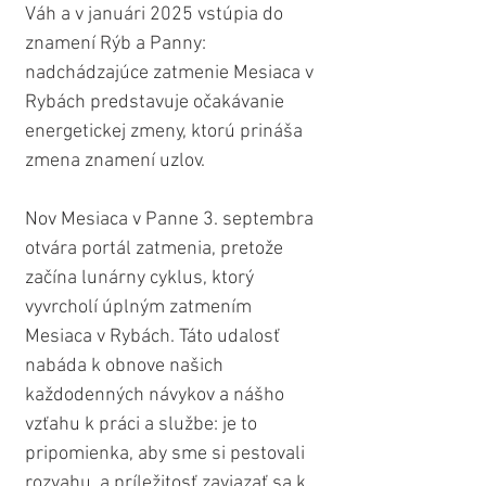
Váh a v januári 2025 vstúpia do 
znamení Rýb a Panny: 
nadchádzajúce zatmenie Mesiaca v 
Rybách predstavuje očakávanie 
energetickej zmeny, ktorú prináša 
zmena znamení uzlov.
Nov Mesiaca v Panne 3. septembra 
otvára portál zatmenia, pretože 
začína lunárny cyklus, ktorý 
vyvrcholí úplným zatmením 
Mesiaca v Rybách. Táto udalosť 
nabáda k obnove našich 
každodenných návykov a nášho 
vzťahu k práci a službe: je to 
pripomienka, aby sme si pestovali 
rozvahu, a príležitosť zaviazať sa k 