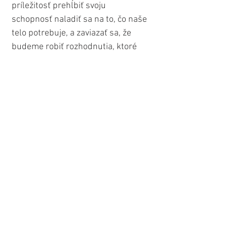
príležitosť prehĺbiť svoju 
schopnosť naladiť sa na to, čo naše 
telo potrebuje, a zaviazať sa, že 
budeme robiť rozhodnutia, ktoré 
podporujú naše zdravie. Sezóna 
Panny nás inšpiruje k tomu, aby 
sme si svoj život a svoje dni 
usporiadali tak, aby to prospelo 
nášmu fyzickému, mentálnemu, 
emocionálnemu a duchovnému 
zdraviu.
Cesta Slnka cez Pannu je 
príležitosťou na zdokonalenie 
nášho vedomia hodnoty služby a 
na nácvik vnímania a prístupu k 
našej práci a každodenným 