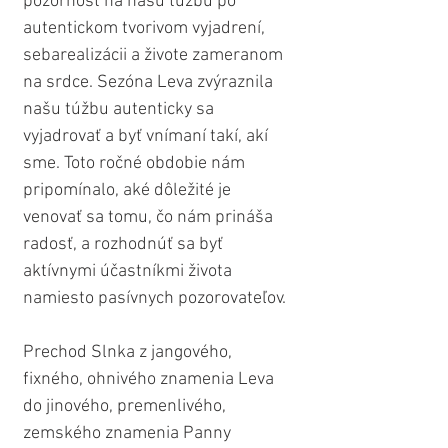
pozornosť na našu túžbu po 
autentickom tvorivom vyjadrení, 
sebarealizácii a živote zameranom 
na srdce. Sezóna Leva zvýraznila 
našu túžbu autenticky sa 
vyjadrovať a byť vnímaní takí, akí 
sme. Toto ročné obdobie nám 
pripomínalo, aké dôležité je 
venovať sa tomu, čo nám prináša 
radosť, a rozhodnúť sa byť 
aktívnymi účastníkmi života 
namiesto pasívnych pozorovateľov.
Prechod Slnka z jangového, 
fixného, ohnivého znamenia Leva 
do jinového, premenlivého, 
zemského znamenia Panny 