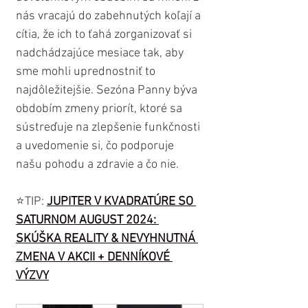
nás vracajú do zabehnutých koľají a 
cítia, že ich to ťahá zorganizovať si 
nadchádzajúce mesiace tak, aby 
sme mohli uprednostniť to 
najdôležitejšie. Sezóna Panny býva 
obdobím zmeny priorít, ktoré sa 
sústreďuje na zlepšenie funkčnosti 
a uvedomenie si, čo podporuje 
našu pohodu a zdravie a čo nie.
⭐️TIP: 
JUPITER V KVADRATÚRE SO 
SATURNOM AUGUST 2024: 
SKÚŠKA REALITY & NEVYHNUTNÁ 
ZMENA V AKCII + DENNÍKOVÉ 
VÝZVY