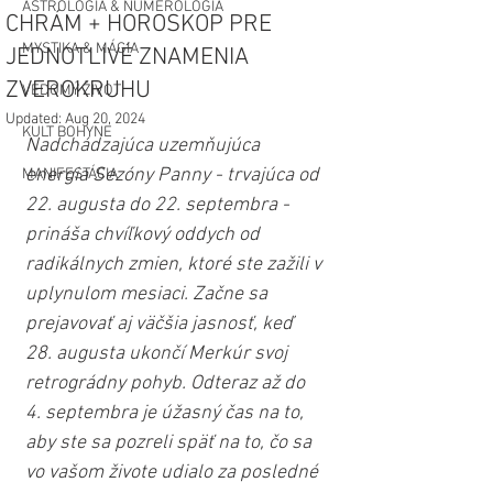
ASTROLÓGIA & NUMEROLÓGIA
CHRÁM + HOROSKOP PRE
MYSTIKA & MÁGIA
JEDNOTLIVÉ ZNAMENIA
ZVEROKRUHU
VEDOMÝ ŽIVOT
Updated:
Aug 20, 2024
KULT BOHYNE
Nadchádzajúca uzemňujúca 
energia Sezóny Panny - trvajúca od 
MANIFESTÁCIA
22. augusta do 22. septembra - 
prináša chvíľkový oddych od 
radikálnych zmien, ktoré ste zažili v 
uplynulom mesiaci. Začne sa 
prejavovať aj väčšia jasnosť, keď 
28. augusta ukončí Merkúr svoj 
retrográdny pohyb. Odteraz až do 
4. septembra je úžasný čas na to, 
aby ste sa pozreli späť na to, čo sa 
vo vašom živote udialo za posledné 