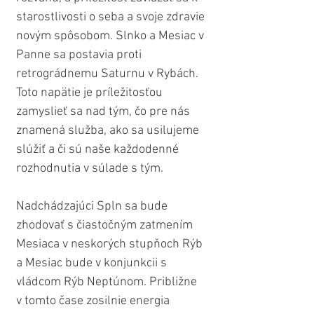
starostlivosti o seba a svoje zdravie 
novým spôsobom. Slnko a Mesiac v 
Panne sa postavia proti 
retrográdnemu Saturnu v Rybách. 
Toto napätie je príležitosťou 
zamyslieť sa nad tým, čo pre nás 
znamená služba, ako sa usilujeme 
slúžiť a či sú naše každodenné 
rozhodnutia v súlade s tým.
Nadchádzajúci Spln sa bude 
zhodovať s čiastočným zatmením 
Mesiaca v neskorých stupňoch Rýb 
a Mesiac bude v konjunkcii s 
vládcom Rýb Neptúnom. Približne 
v tomto čase zosilnie energia 