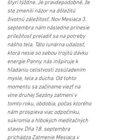
štyri týždne. Je pravdepodobné, že 
ste zmenili názor na dôležitú 
životnú záležitosť. Nov Mesiaca 3. 
septembra nám následne prinesie 
príležitosť preladiť sa na potreby 
nášho tela. Táto lunárna udalosť, 
ktorá nesie so sebou trojitú dávku 
energie Panny, nás inšpiruje k 
hľadaniu celistvosti zosúladením 
mysle, tela a ducha. Od tohto 
momentu sa začíname viezť na 
vlne druhej Sezóny zatmení v 
tomto roku, obdobia, počas ktorého 
nám prospieva viac odpočinku, 
súkromia a hlbokých meditačných 
stavov. Dňa 18. septembra 
prichádza Zatmenie Mesiaca v 