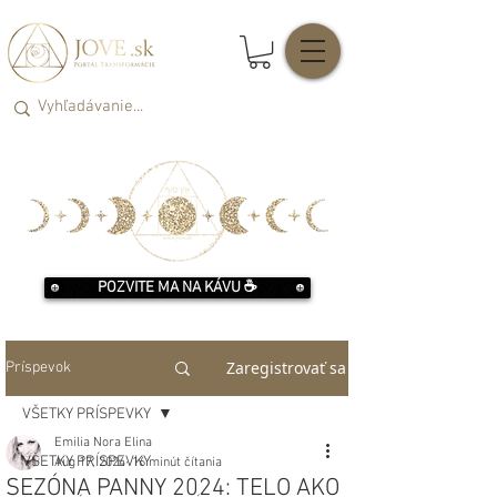
POZVITE MA NA KÁVU ☕️
Zaregistrovať sa
Príspevok
VŠETKY PRÍSPEVKY
Emilia Nora Elina
VŠETKY PRÍSPEVKY
Aug 17, 2024
16 minút čítania
SEZÓNA PANNY 2024: TELO AKO