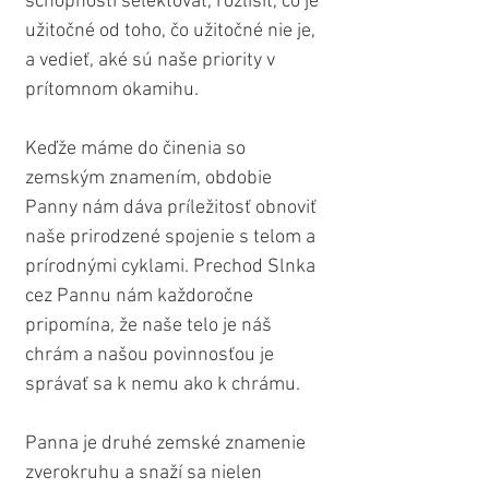
schopnosti selektovať, rozlíšiť, čo je 
užitočné od toho, čo užitočné nie je, 
a vedieť, aké sú naše priority v 
prítomnom okamihu.
Keďže máme do činenia so 
zemským znamením, obdobie 
Panny nám dáva príležitosť obnoviť 
naše prirodzené spojenie s telom a 
prírodnými cyklami. Prechod Slnka 
cez Pannu nám každoročne 
pripomína, že naše telo je náš 
chrám a našou povinnosťou je 
správať sa k nemu ako k chrámu.
Panna je druhé zemské znamenie 
zverokruhu a snaží sa nielen 