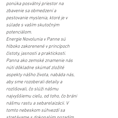
ponúka posvätný priestor na 
zbavenie sa obmedzení a 
pestovanie myslenia, ktoré je v 
súlade s vaším skutočným 
potenciálom.
Energie Novolunia v Panne sú 
hlboko zakorenené v princípoch 
čistoty, jasnosti a praktickosti. 
Panna ako zemské znamenie nás 
núti dôkladne skúmať zložité 
aspekty nášho života, nabáda nás, 
aby sme rozoberali detaily a 
rozlišovali, čo slúži nášmu 
najvyššiemu cieľu, od toho, čo bráni 
nášmu rastu a sebarelaizácii. V 
tomto nebeskom súhvezdí sa 
stretávame s dokonalým pozadím 