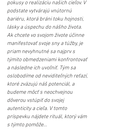
pokusy o realizáciu našich cieľov. V 
podstate vytvárajú vnútornú 
bariéru, ktorá bráni toku hojnosti, 
lásky a úspechu do nášho života. 
Ak chcete vo svojom živote účinne 
manifestovať svoje sny a túžby, je 
priam nevyhnutné sa najprv s 
týmito obmedzeniami konfrontovať 
a následne ich uvoľniť. Tým sa 
oslobodíme od neviditeľných reťazí, 
ktoré zväzujú náš potenciál, a 
budeme môcť s neochvejnou 
dôverou vstúpiť do svojej 
autenticity a cieľa. V tomto 
príspevku nájdete rituál, ktorý vám 
s týmto pomôže...