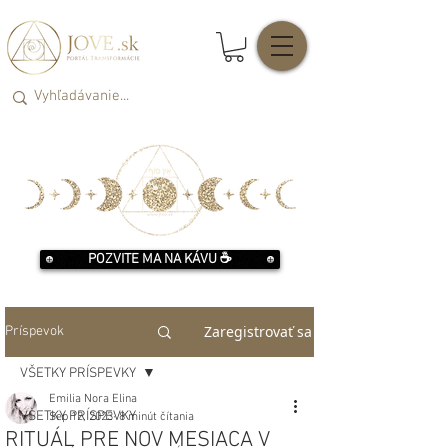
POZVITE MA NA KÁVU ☕️
Zaregistrovať sa
Príspevok
VŠETKY PRÍSPEVKY
Emilia Nora Elina
VŠETKY PRÍSPEVKY
Sep 12, 2023
8 minút čítania
RITUÁL PRE NOV MESIACA V