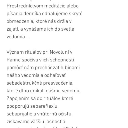
Prostredníctvom meditácie alebo 
písania denníka odhaľujeme skryté 
obmedzenia, ktoré nás držia v 
zajatí, a vynášame ich do svetla 
vedomia...
Význam rituálov pri Novoluní v 
Panne spočíva v ich schopnosti 
pomôcť nám prechádzať hlbinami 
nášho vedomia a odhaľovať 
sebadeštrukčné presvedčenia, 
ktoré dlho unikali nášmu vedomiu. 
Zapojením sa do rituálov, ktoré 
podporujú sebareflexiu, 
sebaprijatie a vnútornú očistu, 
získavame väčšiu jasnosť a 