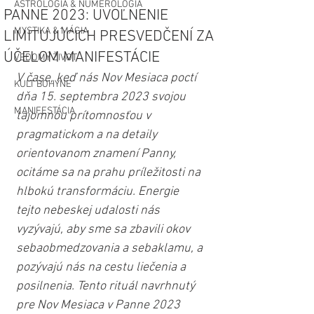
ASTROLÓGIA & NUMEROLÓGIA
PANNE 2023: UVOĽNENIE
MYSTIKA & MÁGIA
LIMITUJÚCICH PRESVEDČENÍ ZA
ÚČELOM MANIFESTÁCIE
VEDOMÝ ŽIVOT
V čase, keď nás Nov Mesiaca poctí 
KULT BOHYNE
dňa 15. septembra 2023 svojou 
MANIFESTÁCIA
tajomnou prítomnosťou v 
pragmatickom a na detaily 
orientovanom znamení Panny, 
ocitáme sa na prahu príležitosti na 
hlbokú transformáciu. Energie 
tejto nebeskej udalosti nás 
vyzývajú, aby sme sa zbavili okov 
sebaobmedzovania a sebaklamu, a 
pozývajú nás na cestu liečenia a 
posilnenia. Tento rituál navrhnutý 
pre Nov Mesiaca v Panne 2023 