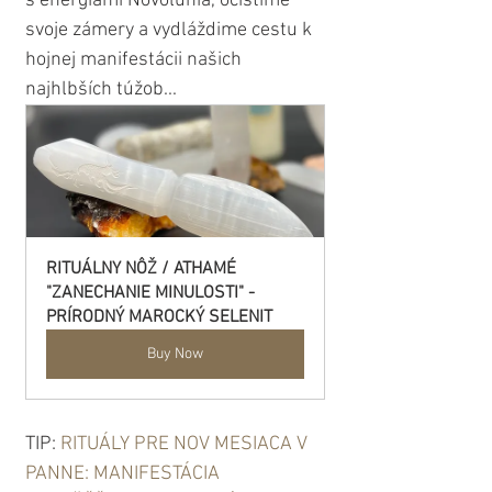
s energiami Novolunia, očistíme 
svoje zámery a vydláždime cestu k 
hojnej manifestácii našich 
najhlbších túžob...
RITUÁLNY NÔŽ / ATHAMÉ 
"ZANECHANIE MINULOSTI" - 
PRÍRODNÝ MAROCKÝ SELENIT
Buy Now
TIP: 
RITUÁLY PRE NOV MESIACA V 
PANNE: MANIFESTÁCIA 