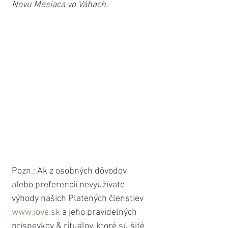
Novu Mesiaca vo Váhach.
Pozn.: Ak z osobných dôvodov 
alebo preferencií nevyužívate 
výhody našich Platených členstiev 
www.jove.sk
 a jeho pravidelných 
príspevkov & rituálov, ktoré sú šité 