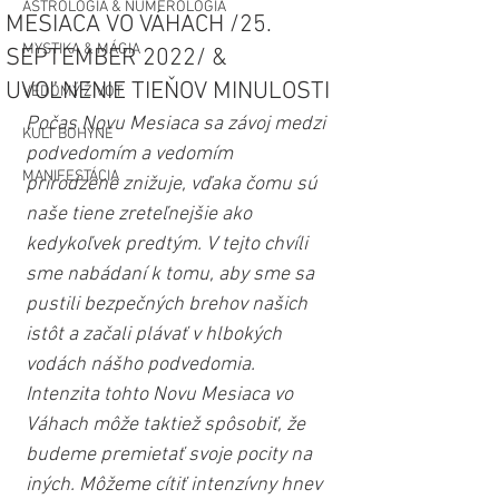
ASTROLÓGIA & NUMEROLÓGIA
MESIACA VO VÁHACH /25.
MYSTIKA & MÁGIA
SEPTEMBER 2022/ &
UVOĽNENIE TIEŇOV MINULOSTI
VEDOMÝ ŽIVOT
Počas Novu Mesiaca sa závoj medzi 
KULT BOHYNE
podvedomím a vedomím 
MANIFESTÁCIA
prirodzene znižuje, vďaka čomu sú 
naše tiene zreteľnejšie ako 
kedykoľvek predtým. V tejto chvíli 
sme nabádaní k tomu, aby sme sa 
pustili bezpečných brehov našich 
istôt a začali plávať v hlbokých 
vodách nášho podvedomia. 
Intenzita tohto Novu Mesiaca vo 
Váhach môže taktiež spôsobiť, že 
budeme premietať svoje pocity na 
iných. Môžeme cítiť intenzívny hnev 