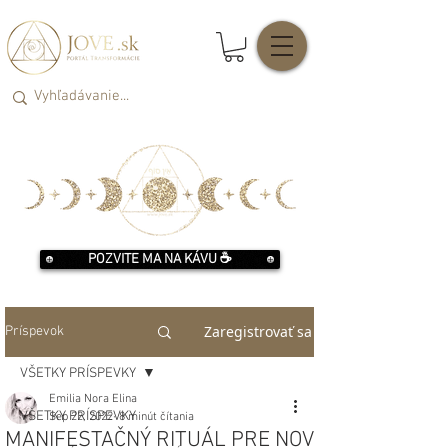
POZVITE MA NA KÁVU ☕️
Zaregistrovať sa
Príspevok
VŠETKY PRÍSPEVKY
Emilia Nora Elina
VŠETKY PRÍSPEVKY
Sep 22, 2022
8 minút čítania
MANIFESTAČNÝ RITUÁL PRE NOV