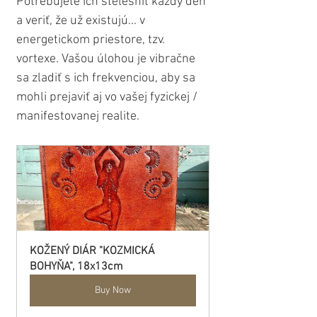
Potrebujete ich stelesniť každý deň 
a veriť, že už existujú... v 
energetickom priestore, tzv. 
vortexe. Vašou úlohou je vibračne 
sa zladiť s ich frekvenciou, aby sa 
mohli prejaviť aj vo vašej fyzickej / 
manifestovanej realite.
KOŽENÝ DIÁR "KOZMICKÁ 
BOHYŇA", 18x13cm
Buy Now