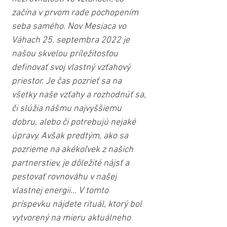
začína v prvom rade pochopením 
seba samého. Nov Mesiaca vo 
Váhach 25. septembra 2022 je 
našou skvelou príležitosťou 
definovať svoj vlastný vzťahový 
priestor. Je čas pozrieť sa na 
všetky naše vzťahy a rozhodnúť sa, 
či slúžia nášmu najvyššiemu 
dobru, alebo či potrebujú nejaké 
úpravy. Avšak predtým, ako sa 
pozrieme na akékoľvek z našich 
partnerstiev, je dôležité nájsť a 
pestovať rovnováhu v našej 
vlastnej energii... V tomto 
príspevku nájdete rituál, ktorý bol 
vytvorený na mieru aktuálneho 