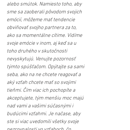
alebo smútok. Namiesto toho, aby 
sme sa zaoberali pôvodom svojich 
emócií, môžeme mať tendencie 
obviňovať svojho partnera za to, 
ako sa momentálne cítime. Vidíme 
svoje emócie v inom, aj keď sa u 
toho druhého v skutočnosti 
nevyskytujú. Venujte pozornosť 
týmto spúšťačom. Opýtajte sa sami 
seba, ako na ne chcete reagovať a 
aký vzťah chcete mať so svojimi 
tieňmi. Čím viac ich pochopíte a 
akceptujete, tým menšiu moc majú 
nad vami a vašimi súčasnými i 
budúcimi vzťahmi. Je načase, aby 
ste si viac uvedomili všetky svoje 
nezrovnalosti vo vzťahoch, čo 