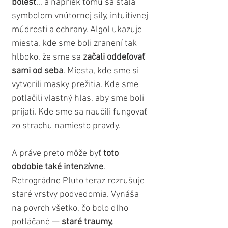
bolesť
… a napriek tomu sa stala 
symbolom vnútornej sily, intuitívnej 
múdrosti a ochrany. Algol ukazuje 
miesta, kde sme boli zranení tak 
hlboko, že sme sa 
začali oddeľovať 
sami od seba
. Miesta, kde sme si 
vytvorili masky prežitia. Kde sme 
potlačili vlastný hlas, aby sme boli 
prijatí. Kde sme sa naučili fungovať 
zo strachu namiesto pravdy.
A práve preto môže byť
 toto 
obdobie také intenzívne
. 
Retrográdne Pluto teraz rozrušuje 
staré vrstvy podvedomia. Vynáša 
na povrch všetko, čo bolo dlho 
potláčané — 
staré traumy, 