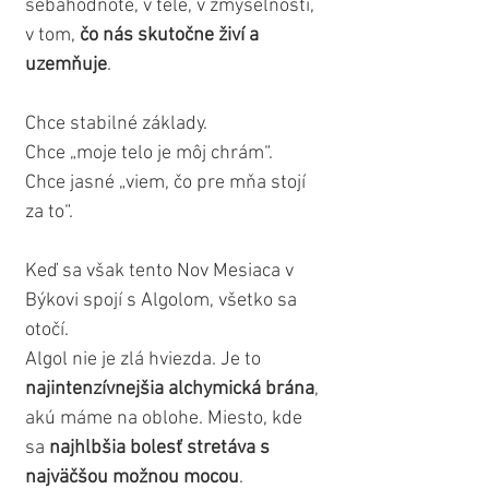
sebahodnote, v tele, v zmyselnosti, 
v tom, 
čo nás skutočne živí a 
uzemňuje
. 
Chce stabilné základy. 
Chce „moje telo je môj chrám“. 
Chce jasné „viem, čo pre mňa stojí 
za to“.
Keď sa však tento Nov Mesiaca v 
Býkovi spojí s Algolom, všetko sa 
otočí.
Algol nie je zlá hviezda. Je to 
najintenzívnejšia alchymická brána
, 
akú máme na oblohe. Miesto, kde 
sa 
najhlbšia bolesť stretáva s 
najväčšou možnou mocou
. 