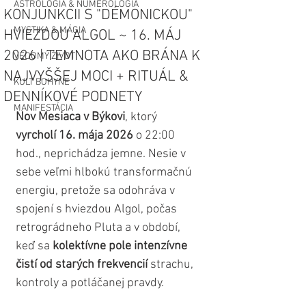
ASTROLÓGIA & NUMEROLÓGIA
KONJUNKCII S "DÉMONICKOU"
MYSTIKA & MÁGIA
HVIEZDOU ALGOL ~ 16. MÁJ
2026 | TEMNOTA AKO BRÁNA K
VEDOMÝ ŽIVOT
NAJVYŠŠEJ MOCI + RITUÁL &
KULT BOHYNE
DENNÍKOVÉ PODNETY
MANIFESTÁCIA
Nov Mesiaca v Býkovi
, ktorý 
vyrcholí 16. mája 2026
 o 22:00 
hod., neprichádza jemne. Nesie v 
sebe veľmi hlbokú transformačnú 
energiu, pretože sa odohráva v 
spojení s hviezdou Algol, počas 
retrográdneho Pluta a v období, 
keď sa 
kolektívne pole intenzívne 
čistí od starých frekvencií 
strachu, 
kontroly a potláčanej pravdy.