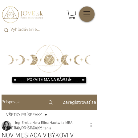
POZVITE MA NA KÁVU ☕️
Zaregistrovať sa
Príspevok
VŠETKY PRÍSPEVKY
Ing. Emilia Nora Elina Haukwitz MBA
VŠETKY PRÍSPEVKY
May 4
11 minút čítania
NOV MESIACA V BÝKOVI V