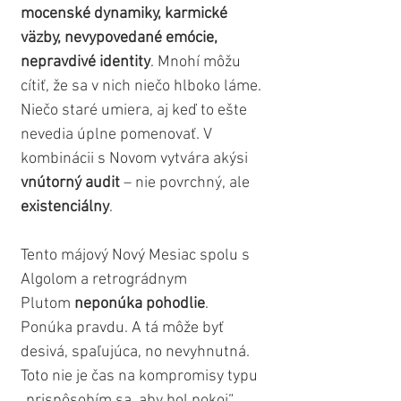
mocenské dynamiky, karmické 
väzby, nevypovedané emócie, 
nepravdivé identity
. Mnohí môžu 
cítiť, že sa v nich niečo hlboko láme. 
Niečo staré umiera, aj keď to ešte 
nevedia úplne pomenovať. V 
kombinácii s Novom vytvára akýsi 
vnútorný audit 
– nie povrchný, ale 
existenciálny
.
Tento májový Nový Mesiac spolu s 
Algolom a retrográdnym 
Plutom 
neponúka pohodlie
. 
Ponúka pravdu. A tá môže byť 
desivá, spaľujúca, no nevyhnutná. 
Toto nie je čas na kompromisy typu 
„prispôsobím sa, aby bol pokoj“. 