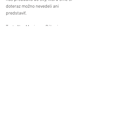
doteraz možno nevedeli ani 
predstaviť.
Tento Nov Mesiaca v Býkovi v 
spojení s Algolom tak 
nie je 
opakom stability, ale jej hlbším 
predefinovaním
. Nie cez ilúziu 
istoty, ale cez ukotvenie v pravde, 
ktorá prežila všetky naše strachy...
🔥 TIP: 
TEMNÁ NOC DUŠE: 
SPIRITUÁLNY VÝZNAM & 
POCHOPENIE 6 VÝVOJOVÝCH FÁZ + 
AKO SA Z TOHO DOSTAŤ VON DO 
STAVU ROZŠÍRENÉHO VEDOMIA