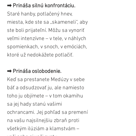
➡ Prináša silnú konfrontáciu.
Staré hanby, potlačený hnev, 
miesta, kde ste sa „skameneli“, aby 
ste boli prijateľní. Môžu sa vynoriť 
veľmi intenzívne – v tele, v náhlych 
spomienkach, v snoch, v emóciách, 
ktoré už nedokážete potlačiť.
➡ Prináša oslobodenie.
Keď sa prestanete Medúzy v sebe 
báť a odsudzovať ju, ale namiesto 
toho ju objímete – v tom okamihu 
sa jej hady stanú vašimi 
ochrancami. Jej pohľad sa premení 
na vašu najsilnejšiu zbraň proti 
všetkým ilúziám a klamstvám – 