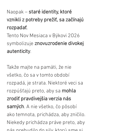
Naopak – 
staré identity, ktoré 
vznikli z potreby prežiť, sa začínajú 
rozpadať
.
Tento Nov Mesiaca v Býkovi 2O26 
symbolizuje 
znovuzrodenie divokej 
autenticity
.
Takže majte na pamäti, že nie 
všetko, čo sa v tomto období 
rozpadá, je strata. Niektoré veci sa 
rozpúšťajú preto, aby sa 
mohla 
zrodiť pravdivejšia verzia nás 
samých
. A nie všetko, čo pôsobí 
ako temnota, prichádza, aby zničilo. 
Niekedy prichádza práve preto, aby 
nás prebudilo do sily, ktorú sme si 