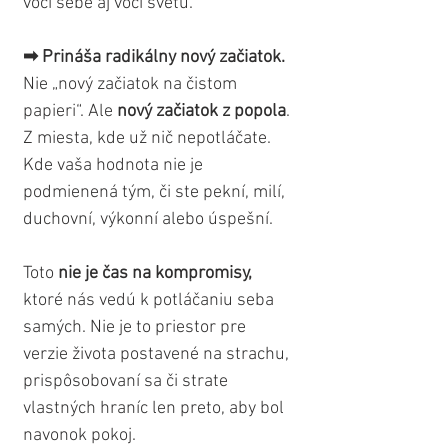
voči sebe aj voči svetu.
➡ Prináša radikálny nový začiatok.
Nie „nový začiatok na čistom 
papieri“. Ale 
nový začiatok z popola
. 
Z miesta, kde už nič nepotláčate. 
Kde vaša hodnota nie je 
podmienená tým, či ste pekní, milí, 
duchovní, výkonní alebo úspešní.
Toto 
nie je čas na kompromisy,
ktoré nás vedú k potláčaniu seba 
samých. Nie je to priestor pre 
verzie života postavené na strachu, 
prispôsobovaní sa či strate 
vlastných hraníc len preto, aby bol 
navonok pokoj. 