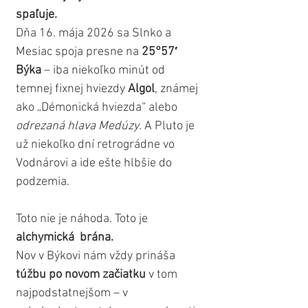
spaľuje.
Dňa 16. mája 2026 sa Slnko a 
Mesiac spoja presne na 
25°57′ 
Býka
 – iba niekoľko minút od 
temnej fixnej hviezdy 
Algol
, známej 
ako „Démonická hviezda“ alebo 
odrezaná hlava Medúzy
. A Pluto je 
už niekoľko dní retrográdne vo 
Vodnárovi a ide ešte hlbšie do 
podzemia.
Toto nie je náhoda. Toto je 
alchymická  brána.
Nov v Býkovi nám vždy prináša 
túžbu po novom začiatku
 v tom 
najpodstatnejšom – v 