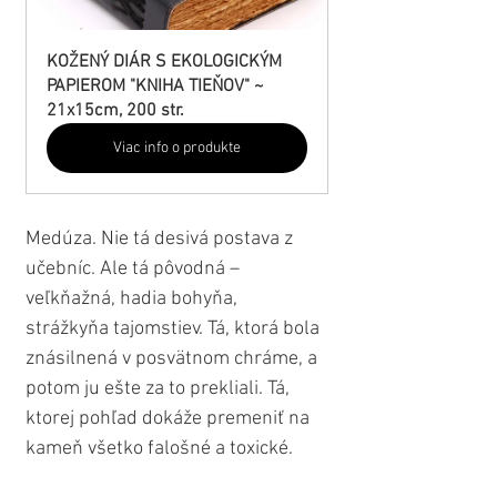
KOŽENÝ DIÁR S EKOLOGICKÝM 
PAPIEROM "KNIHA TIEŇOV" ~ 
21x15cm, 200 str.
Viac info o produkte
Medúza. Nie tá desivá postava z 
učebníc. Ale tá pôvodná – 
veľkňažná, hadia bohyňa, 
strážkyňa tajomstiev. Tá, ktorá bola 
znásilnená v posvätnom chráme, a 
potom ju ešte za to prekliali. Tá, 
ktorej pohľad dokáže premeniť na 
kameň všetko falošné a toxické.