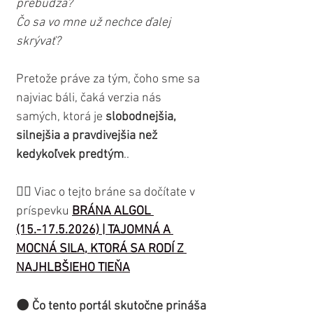
prebúdza? 
Čo sa vo mne už nechce ďalej 
skrývať?
Pretože práve za tým, čoho sme sa 
najviac báli, čaká verzia nás 
samých, ktorá je 
slobodnejšia, 
silnejšia a pravdivejšia než 
kedykoľvek predtým
..
👉🏼 Viac o tejto bráne sa dočítate v 
príspevku 
BRÁNA ALGOL 
(15.-17.5.2026) | TAJOMNÁ A 
MOCNÁ SILA, KTORÁ SA RODÍ Z 
NAJHLBŠIEHO TIEŇA
🌑 Čo tento portál skutočne prináša