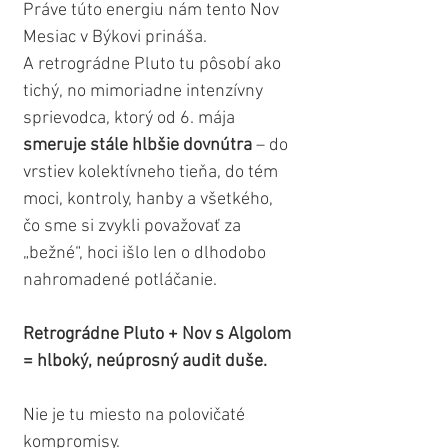
Práve túto energiu nám tento Nov 
Mesiac v Býkovi prináša.
A retrográdne Pluto tu pôsobí ako 
tichý, no mimoriadne intenzívny 
sprievodca, ktorý od 6. mája 
smeruje stále hlbšie dovnútra
 – do 
vrstiev kolektívneho tieňa, do tém 
moci, kontroly, hanby a všetkého, 
čo sme si zvykli považovať za 
„bežné“, hoci išlo len o dlhodobo 
nahromadené potláčanie.
Retrográdne Pluto + Nov s Algolom 
= hlboký, neúprosný audit duše.
Nie je tu miesto na polovičaté 
kompromisy. 