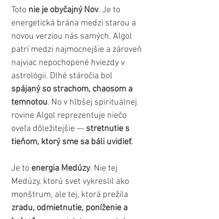
Toto 
nie je obyčajný Nov
. Je to 
energetická brána medzi starou a 
novou verziou nás samých. Algol 
patrí medzi najmocnejšie a zároveň 
najviac nepochopené hviezdy v 
astrológii. Dlhé stáročia bol 
spájaný so strachom, chaosom a 
temnotou
. No v hlbšej spirituálnej 
rovine Algol reprezentuje niečo 
oveľa dôležitejšie — 
stretnutie s 
tieňom, ktorý sme sa báli uvidieť
.
Je to 
energia Medúzy
. Nie tej 
Medúzy, ktorú svet vykreslil ako 
monštrum, ale tej, ktorá prežila 
zradu, odmietnutie, poníženie a 