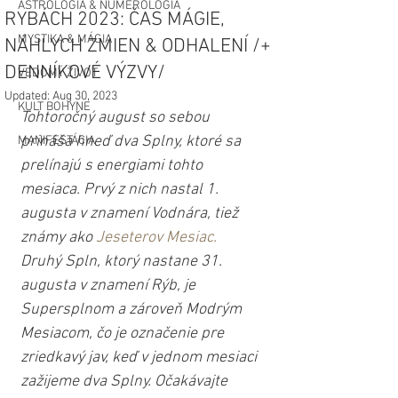
ASTROLÓGIA & NUMEROLÓGIA
RYBÁCH 2023: ČAS MÁGIE,
MYSTIKA & MÁGIA
NÁHLYCH ZMIEN & ODHALENÍ /+
DENNÍKOVÉ VÝZVY/
VEDOMÝ ŽIVOT
Updated:
Aug 30, 2023
KULT BOHYNE
Tohtoročný august so sebou 
prináša hneď dva Splny, ktoré sa 
MANIFESTÁCIA
prelínajú s energiami tohto 
mesiaca. Prvý z nich nastal 1. 
augusta v znamení Vodnára, tiež 
známy ako 
Jeseterov Mesiac.
Druhý Spln, ktorý nastane 31. 
augusta v znamení Rýb, je 
Supersplnom a zároveň Modrým 
Mesiacom, čo je označenie pre 
zriedkavý jav, keď v jednom mesiaci 
zažijeme dva Splny. Očakávajte 