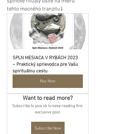
splnové rituály ušité na mieru 
tohto mocného tranzitu⤵️
SPLN MESIACA V RYBÁCH 2023 
~ Praktický sprievodca pre Vašu 
spirituálnu cestu
Buy Now
Want to read more?
Subscribe to jove.sk to keep reading this 
exclusive post.
Subscribe Now