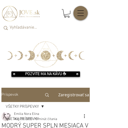
POZVITE MA NA KÁVU ☕️
Zaregistrovať sa
Príspevok
VŠETKY PRÍSPEVKY
Emilia Nora Elina
VŠETKY PRÍSPEVKY
Aug 28, 2023
15 minút čítania
MODRÝ SUPER SPLN MESIACA V