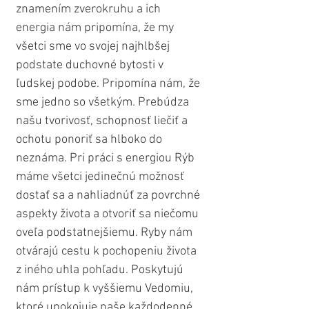
znamením zverokruhu a ich 
energia nám pripomína, že my 
všetci sme vo svojej najhlbšej 
podstate duchovné bytosti v 
ľudskej podobe. Pripomína nám, že 
sme jedno so všetkým. Prebúdza 
našu tvorivosť, schopnosť liečiť a 
ochotu ponoriť sa hlboko do 
neznáma. Pri práci s energiou Rýb 
máme všetci jedinečnú možnosť 
dostať sa a nahliadnúť za povrchné 
aspekty života a otvoriť sa niečomu 
oveľa podstatnejšiemu. Ryby nám 
otvárajú cestu k pochopeniu života 
z iného uhla pohľadu. Poskytujú 
nám prístup k vyššiemu Vedomiu, 
ktoré upokojuje naše každodenné 