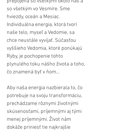
prepojená so všetkými okolo nás a 
so všetkým vo Vesmíre. Sme 
hviezdy, oceán a Mesiac. 
Individuálna energia, ktorá tvorí 
naše telo, myseľ a Vedomie, sa 
chce neustále vyvíjať. Súčasťou 
vyššieho Vedomia, ktoré ponúkajú 
Ryby, je pochopenie tohto 
plynulého toku nášho života a toho, 
čo znamená byť v ňom...
Aby naša energia nazbierala to, čo 
potrebuje na svoju transformáciu, 
prechádzame rôznymi životnými 
skúsenosťami, príjemnými aj tými 
menej príjemnými. Život nám 
dokáže priniesť tie najkrajšie 