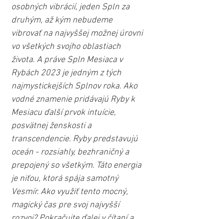
osobných vibrácií, jeden Spln za 
druhým, až kým nebudeme 
vibrovať na najvyššej možnej úrovni 
vo všetkých svojho oblastiach 
života. A práve Spln Mesiaca v 
Rybách 2023 je jedným z tých 
najmystickejších Splnov roka. Ako 
vodné znamenie pridávajú Ryby k 
Mesiacu ďalší prvok intuície, 
posvätnej ženskosti a 
transcendencie. Ryby predstavujú 
oceán - rozsiahly, bezhraničný a 
prepojený so všetkým. Táto energia 
je niťou, ktorá spája samotný 
Vesmír. Ako využiť tento mocný, 
magický čas pre svoj najvyšší 
rozvoj? Pokračujte ďalej v čítaní a 