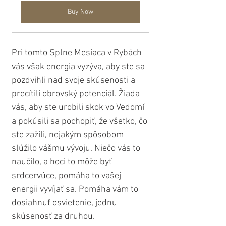
Buy Now
Pri tomto Splne Mesiaca v Rybách 
vás však energia vyzýva, aby ste sa 
pozdvihli nad svoje skúsenosti a 
precítili obrovský potenciál. Žiada 
vás, aby ste urobili skok vo Vedomí 
a pokúsili sa pochopiť, že všetko, čo 
ste zažili, nejakým spôsobom 
slúžilo vášmu vývoju. Niečo vás to 
naučilo, a hoci to môže byť 
srdcervúce, pomáha to vašej 
energii vyvíjať sa. Pomáha vám to 
dosiahnuť osvietenie, jednu 
skúsenosť za druhou. 