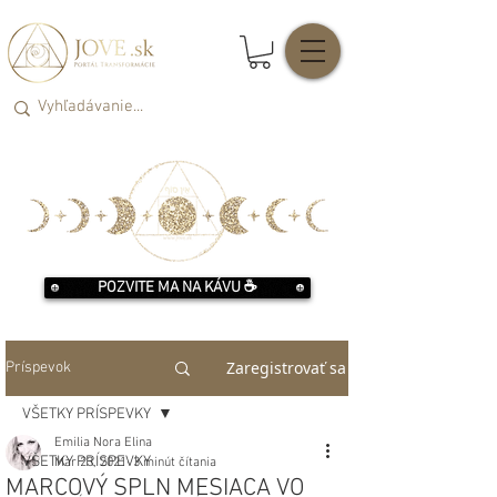
POZVITE MA NA KÁVU ☕️
Zaregistrovať sa
Príspevok
VŠETKY PRÍSPEVKY
Emilia Nora Elina
VŠETKY PRÍSPEVKY
Mar 23, 2021
3 minút čítania
MARCOVÝ SPLN MESIACA VO