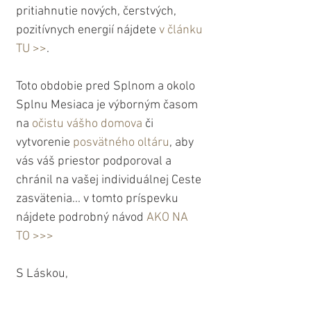
pritiahnutie nových, čerstvých, 
pozitívnych energií nájdete 
v článku 
TU >>
.
Toto obdobie pred Splnom a okolo 
Splnu Mesiaca je výborným časom 
na 
očistu vášho domova
 či 
vytvorenie 
posvätného oltáru
, aby 
vás váš priestor podporoval a 
chránil na vašej individuálnej Ceste 
zasvätenia... v tomto príspevku 
nájdete podrobný návod 
AKO NA 
TO >>>
S Láskou,