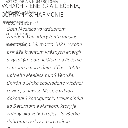
ASTROLÓGIA & NUMEROLÓGIA
VÁHACH ~ ENERGIA LIEČENIA,
MYSTIKA & MÁGIA
OCHRANY & HARMÓNIE
Updated:
Mar 25, 2021
VEDOMÝ ŽIVOT
Spln Mesiaca vo vzdušnom 
KULT BOHYNE
znamení Váh, ktorý tento mesiac 
pripadá na 28. marca 2021, v sebe 
MANIFESTÁCIA
prináša kvantum krásnych energií 
s vysokým potenciálom na liečenie, 
ochranu a harmóniu. V čase tohto 
úplného Mesiaca budú Venuša, 
Chirón a Slnko zosúladené v jednej 
rovine, a navyše Mesiac vytvorí 
dokonalú konfiguráciu trojuholníka 
so Saturnom a Marsom, ktorý je 
známy ako Veľká trojica. To všetko 
dohromady dáva marcovému 