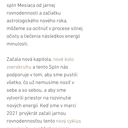
spln Mesiaca od jarnej 
rovnodennosti a začiatku 
astrologického nového roka, 
môžeme sa ocitnúť v procese silnej 
očisty a liečenia následkov energií 
minulosti.
Začala nová kapitola, 
nové kolo 
zverokruhu
 a tento Spln nás 
podporuje v tom, aby sme pustili 
všetko, čo už nemusíme nosiť v 
sebe a so sebou, a aby sme 
vytvorili priestor na rozvinutie 
nových energií. Keď sme v marci 
2021 prvýkrát začali jarnou 
rovnodennosťou tento 
nový cyklus 