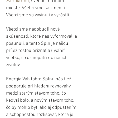
zverokruhu
, svet bol na inom 
mieste. Všetci sme sa zmenili. 
Všetci sme sa vyvinuli a vyrástli.
Všetci sme nadobudli nové 
skúsenosti, ktoré nás vyformovali a 
posunuli, a tento Spln je našou 
príležitosťou priznať a uvoľniť 
všetko, čo už nepatrí do našich 
životov.
Energia Váh tohto Splnu nás tiež 
podporuje pri hľadaní rovnováhy 
medzi starým stavom toho, čo 
kedysi bolo, a novým stavom toho, 
čo by mohlo byť, ako aj odpustením 
a schopnosťou rozlišovať, ktorá je 