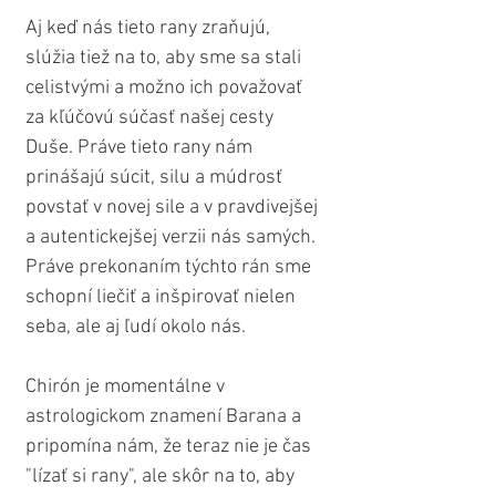
Aj keď nás tieto rany zraňujú, 
slúžia tiež na to, aby sme sa stali 
celistvými a možno ich považovať 
za kľúčovú súčasť našej cesty 
Duše. Práve tieto rany nám 
prinášajú súcit, silu a múdrosť 
povstať v novej sile a v pravdivejšej 
a autentickejšej verzii nás samých. 
Práve prekonaním týchto rán sme 
schopní liečiť a inšpirovať nielen 
seba, ale aj ľudí okolo nás.
Chirón je momentálne v 
astrologickom znamení Barana a 
pripomína nám, že teraz nie je čas 
"lízať si rany", ale skôr na to, aby 