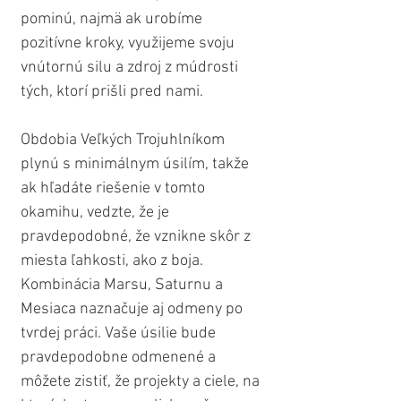
pominú, najmä ak urobíme 
pozitívne kroky, využijeme svoju 
vnútornú silu a zdroj z múdrosti 
tých, ktorí prišli pred nami.
Obdobia Veľkých Trojuhlníkom 
plynú s minimálnym úsilím, takže 
ak hľadáte riešenie v tomto 
okamihu, vedzte, že je 
pravdepodobné, že vznikne skôr z 
miesta ľahkosti, ako z boja.
Kombinácia Marsu, Saturnu a 
Mesiaca naznačuje aj odmeny po 
tvrdej práci. Vaše úsilie bude 
pravdepodobne odmenené a 
môžete zistiť, že projekty a ciele, na 