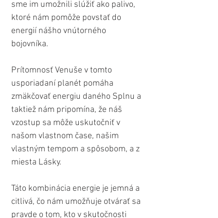
sme im umožnili slúžiť ako palivo, 
ktoré nám pomôže povstať do 
energií nášho vnútorného 
bojovníka.
Prítomnosť Venuše v tomto 
usporiadaní planét pomáha 
zmäkčovať energiu daného Splnu a 
taktiež nám pripomína, že náš 
vzostup sa môže uskutočniť v 
našom vlastnom čase, našim 
vlastným tempom a spôsobom, a z 
miesta Lásky.
Táto kombinácia energie je jemná a 
citlivá, čo nám umožňuje otvárať sa 
pravde o tom, kto v skutočnosti 