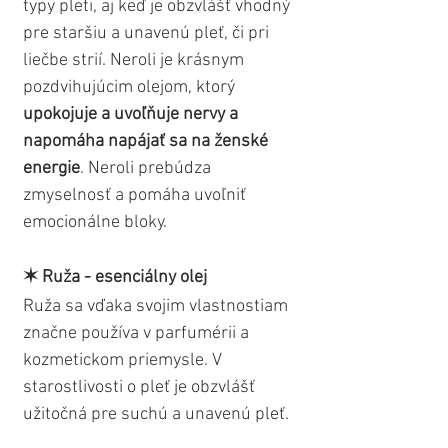
typy pleti, aj keď je obzvlášť vhodný 
pre staršiu a unavenú pleť, či pri 
liečbe strií. Neroli je krásnym 
pozdvihujúcim olejom, ktorý 
upokojuje a uvoľňuje nervy a 
napomáha napájať sa na ženské 
energie
. Neroli prebúdza 
zmyselnosť a pomáha uvoľniť 
emocionálne bloky.
✶ Ruža - esenciálny olej
Ruža sa vďaka svojim vlastnostiam 
značne používa v parfumérii a 
kozmetickom priemysle. V 
starostlivosti o pleť je obzvlášť 
užitočná pre suchú a unavenú pleť.