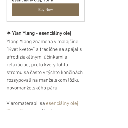
esenciálny olej, 10ml
Buy Now
✶ Ylan Ylang - esenciálny olej
Ylang Ylang znamená v malajčine 
"Kvet kvetov" a tradične sa spájal s 
afrodiziakálnymi účinkami a 
relaxáciou, preto kvety tohto 
stromu sa často v týchto končinách 
rozsypovali na manželskom lôžku 
novomanželského páru. 
V aromaterapii sa 
esenciálny olej
Ylang Ylang
 používa hlavne pre 
svoje pozitívne účinky na psychiku 
človeka ako mentálny stimulant. 