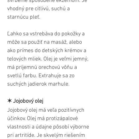
svrbenie spôsobené ekzémom. Je 
vhodný pre citlivú, suchú a 
starnúcu pleť. 
Ľahko sa vstrebáva do pokožky a 
môže sa použiť na masáž, alebo 
ako prímes do detských krémov a 
telových mliek. Olej je veľmi jemný, 
má príjemnú orechovú vôňu a 
svetlú farbu. Extrahuje sa zo 
suchých jadierok marhule.
✶ Jojobový olej
Jojobový olej má veľa pozitívnych 
účinkov. Olej má protizápalové 
vlastnosti a údajne pôsobí výborne 
pri artritíde. Je skvelým riešením 