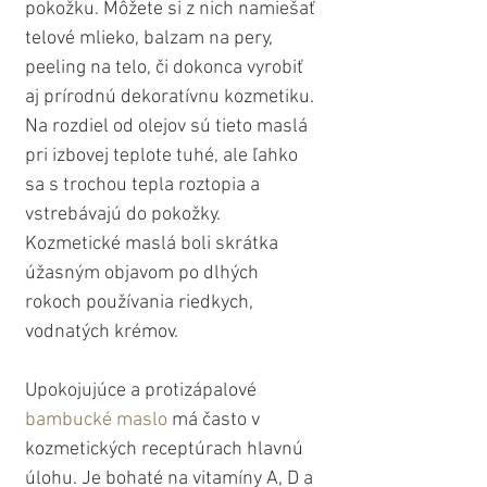
pokožku. Môžete si z nich namiešať 
telové mlieko, balzam na pery, 
peeling na telo, či dokonca vyrobiť 
aj prírodnú dekoratívnu kozmetiku. 
Na rozdiel od olejov sú tieto maslá 
pri izbovej teplote tuhé, ale ľahko 
sa s trochou tepla roztopia a 
vstrebávajú do pokožky. 
Kozmetické maslá boli skrátka 
úžasným objavom po dlhých 
rokoch používania riedkych, 
vodnatých krémov. 
Upokojujúce a protizápalové 
bambucké maslo
 má často v 
kozmetických receptúrach hlavnú 
úlohu. Je bohaté na vitamíny A, D a 