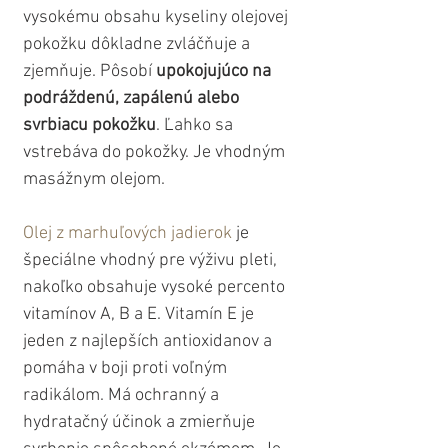
vysokému obsahu kyseliny olejovej 
pokožku dôkladne zvláčňuje a 
zjemňuje. Pôsobí 
upokojujúco na 
podráždenú, zapálenú alebo 
svrbiacu pokožku
. Ľahko sa 
vstrebáva do pokožky. Je vhodným 
masážnym olejom. 
Olej z marhuľových jadierok
 je 
špeciálne vhodný pre výživu pleti, 
nakoľko obsahuje vysoké percento 
vitamínov A, B a E. Vitamín E je 
jeden z najlepších antioxidanov a 
pomáha v boji proti voľným 
radikálom. Má ochranný a 
hydratačný účinok a zmierňuje 