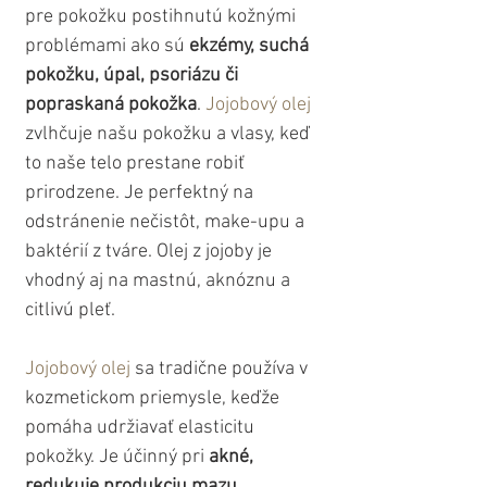
pre pokožku postihnutú kožnými 
problémami ako sú 
ekzémy, suchá 
pokožku, úpal, psoriázu či 
popraskaná pokožka
. 
Jojobový olej
zvlhčuje našu pokožku a vlasy, keď 
to naše telo prestane robiť 
prirodzene. Je perfektný na 
odstránenie nečistôt, make-upu a 
baktérií z tváre. Olej z jojoby je 
vhodný aj na mastnú, aknóznu a 
citlivú pleť.
Jojobový olej
 sa tradične používa v 
kozmetickom priemysle, keďže 
pomáha udržiavať elasticitu 
pokožky. Je účinný pri 
akné, 
redukuje produkciu mazu, 