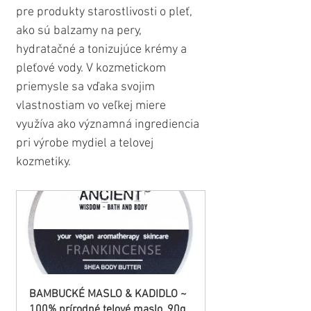
pre produkty starostlivosti o pleť, 
ako sú balzamy na pery, 
hydratačné a tonizujúce krémy a 
pleťové vody. V kozmetickom 
priemysle sa vďaka svojim 
vlastnostiam vo veľkej miere 
využíva ako významná ingrediencia 
pri výrobe mydiel a telovej 
kozmetiky.
BAMBUCKÉ MASLO & KADIDLO ~ 
100% prírodné telové maslo, 90g