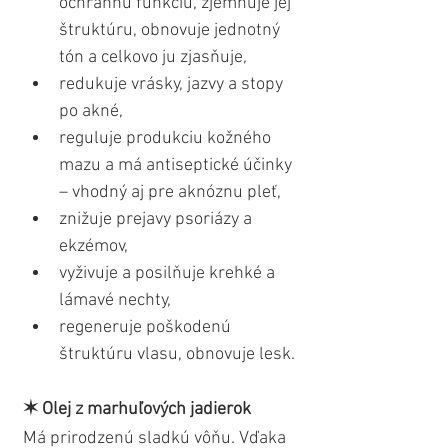
ochrannú funkciu, zjemňuje jej 
štruktúru, obnovuje jednotný 
tón a celkovo ju zjasňuje,
redukuje vrásky, jazvy a stopy 
po akné,
reguluje produkciu kožného 
mazu a má antiseptické účinky 
– vhodný aj pre aknóznu pleť,
znižuje prejavy psoriázy a 
ekzémov,
vyživuje a posilňuje krehké a 
lámavé nechty,
regeneruje poškodenú 
štruktúru vlasu, obnovuje lesk.
✶ Olej z marhuľových jadierok
Má prirodzenú sladkú vôňu. Vďaka 