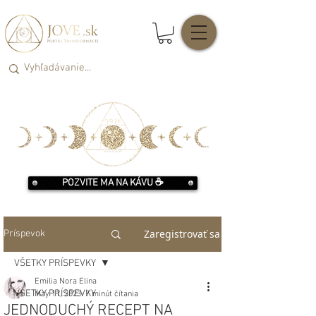
POZVITE MA NA KÁVU ☕️
Zaregistrovať sa
Príspevok
VŠETKY PRÍSPEVKY
Emilia Nora Elina
VŠETKY PRÍSPEVKY
May 11, 2023
7 minút čítania
JEDNODUCHÝ RECEPT NA