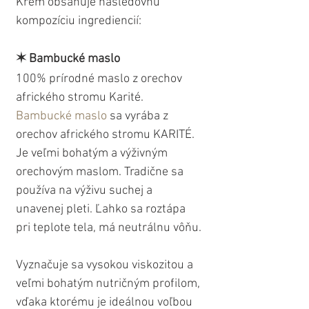
Krém obsahuje nasledovnú 
kompozíciu ingrediencií:
✶ Bambucké maslo
100% prírodné maslo z orechov 
afrického stromu Karité. 
Bambucké maslo
 sa vyrába z 
orechov afrického stromu KARITÉ. 
Je veľmi bohatým a výživným 
orechovým maslom. Tradične sa 
používa na výživu suchej a 
unavenej pleti. Ľahko sa roztápa 
pri teplote tela, má neutrálnu vôňu. 
Vyznačuje sa vysokou viskozitou a 
veľmi bohatým nutričným profilom, 
vďaka ktorému je ideálnou voľbou 