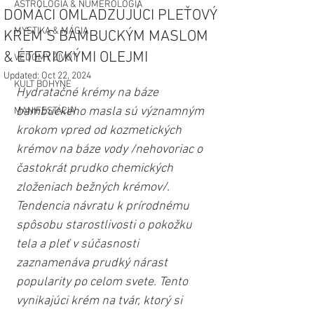
ASTROLÓGIA & NUMEROLÓGIA
DOMÁCI OMLADZUJÚCI PLEŤOVÝ
MYSTIKA & MÁGIA
KRÉM S BAMBUCKÝM MASLOM
& ÉTERICKÝMI OLEJMI
VEDOMÝ ŽIVOT
Updated:
Oct 22, 2024
KULT BOHYNE
Hydratačné krémy na báze 
bambuckého masla sú významným 
MANIFESTÁCIA
krokom vpred od kozmetických 
krémov na báze vody /nehovoriac o 
častokrát prudko chemických 
zloženiach bežných krémov/. 
Tendencia návratu k prírodnému 
spôsobu starostlivosti o pokožku 
tela a pleť v súčasnosti 
zaznamenáva prudký nárast 
popularity po celom svete. Tento 
vynikajúci krém na tvár, ktorý si 