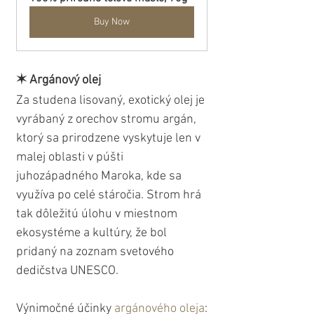
Buy Now
✶ Argánový olej
Za studena lisovaný, exotický olej je 
vyrábaný z orechov stromu argán, 
ktorý sa prirodzene vyskytuje len v 
malej oblasti v púšti 
juhozápadného Maroka, kde sa 
využíva po celé stáročia. Strom hrá 
tak dôležitú úlohu v miestnom 
ekosystéme a kultúry, že bol 
pridaný na zoznam svetového 
dedičstva UNESCO.
Výnimočné účinky 
argánového oleja
: