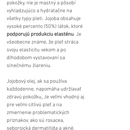
pokožky, nie je mastný a pôsobí 
vyhladzujúco a hydratačne na 
všetky typy pleti. Jojoba obsahuje 
vysoké percento (50%) látok, ktoré 
podporujú produkciu elasténu
. Je 
všeobecne známe, že pleť stráca 
svoju elasticitu vekom a po 
dlhodobom vystavovaní sa 
slnečnému žiareniu.
Jojobový olej, ak sa používa 
každodenne, napomáha udržiavať 
zdravú pokožku
.
 Je veľmi vhodný aj 
pre veľmi citlivú pleť a na 
zmiernenie problematických 
príznakov, ako sú rosacea, 
seboroická dermatitída a akné.