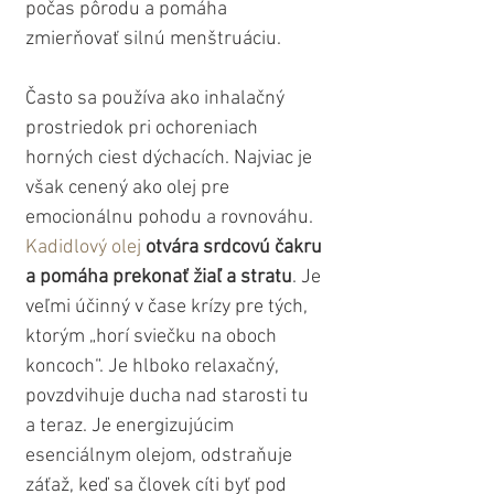
počas pôrodu a pomáha 
zmierňovať silnú menštruáciu. 
Často sa používa ako inhalačný 
prostriedok pri ochoreniach 
horných ciest dýchacích. Najviac je 
však cenený ako olej pre 
emocionálnu pohodu a rovnováhu. 
Kadidlový olej
 otvára srdcovú čakru 
a pomáha prekonať žiaľ a stratu
. Je 
veľmi účinný v čase krízy pre tých, 
ktorým „horí sviečku na oboch 
koncoch“. Je hlboko relaxačný, 
povzdvihuje ducha nad starosti tu 
a teraz. Je energizujúcim 
esenciálnym olejom, odstraňuje 
záťaž, keď sa človek cíti byť pod 