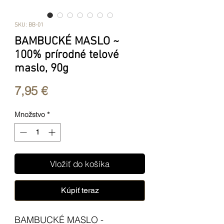
SKU: BB-01
BAMBUCKÉ MASLO ~
100% prírodné telové
maslo, 90g
Price
7,95 €
Množstvo
*
Vložiť do košíka
Kúpiť teraz
BAMBUCKÉ MASLO -