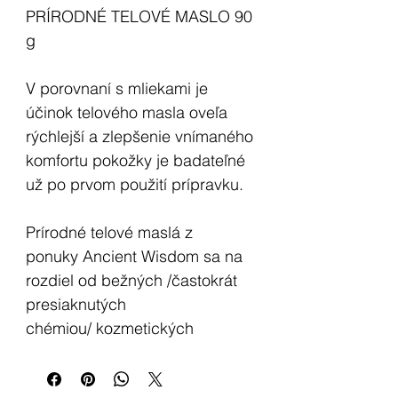
PRÍRODNÉ TELOVÉ MASLO 90
g
V porovnaní s mliekami je
účinok telového masla oveľa
rýchlejší a zlepšenie vnímaného
komfortu pokožky je badateľné
už po prvom použití prípravku.
Prírodné telové maslá z
ponuky Ancient Wisdom sa na
rozdiel od bežných /častokrát
presiaknutých
chémiou/ kozmetických
prípravkov nevstrebávajú ihneď
po aplikácii, ale zostávajú na