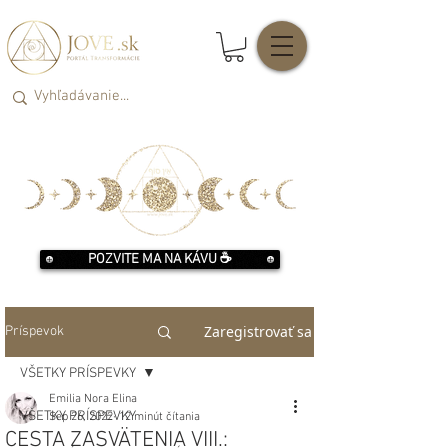
POZVITE MA NA KÁVU ☕️
Zaregistrovať sa
Príspevok
VŠETKY PRÍSPEVKY
Emilia Nora Elina
VŠETKY PRÍSPEVKY
Sep 26, 2022
12 minút čítania
CESTA ZASVÄTENIA VIII.: