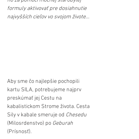
ho za pomoci mocnej starobylej 
formuly aktivovať pre dosiahnutie 
najvyšších cieľov vo svojom živote...
Aby sme čo najlepšie pochopili 
kartu SILA, potrebujeme najprv 
preskúmať jej Cestu na 
kabalistickom Strome života. Cesta 
Sily v kabale smeruje od 
Chesedu
(Milosrdenstvo) po 
Geburah
(Prísnosť). 