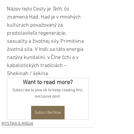
Názov tejto Cesty je 
Teth
, čo 
znamená Had. Had je v mnohých 
kultúrach považovaný za 
predstaviteľa regenerácie, 
sexuality a životnej sily. Primitívna 
životná sila. V Indii sa táto energia 
nazýva kundalini, v Číne čchi a v 
kabalistických tradíciách – 
Shekinah / šekina. 
Want to read more?
Subscribe to jove.sk to keep reading this 
exclusive post.
Subscribe Now
MYSTIKA & MÁGIA