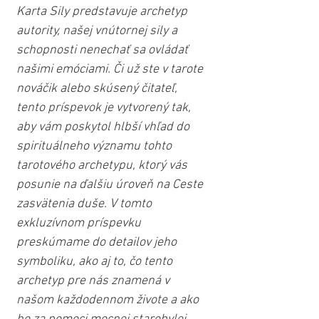
Karta Sily predstavuje archetyp 
autority, našej vnútornej sily a 
schopnosti nenechať sa ovládať 
našimi emóciami. Či už ste v tarote 
nováčik alebo skúsený čitateľ, 
tento príspevok je vytvorený tak, 
aby vám poskytol hlbší vhľad do 
spirituálneho významu tohto 
tarotového archetypu, ktorý vás 
posunie na ďalšiu úroveň na Ceste 
zasvätenia duše. V tomto 
exkluzívnom príspevku 
preskúmame do detailov jeho 
symboliku, ako aj to, čo tento 
archetyp pre nás znamená v 
našom každodennom živote a ako 