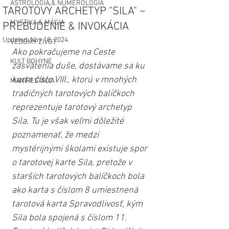
ASTROLÓGIA & NUMEROLÓGIA
TAROTOVÝ ARCHETYP "SILA" ~
MYSTIKA & MÁGIA
PREBUDENIE & INVOKÁCIA
Updated:
Nov 18, 2024
VEDOMÝ ŽIVOT
Ako pokračujeme na Ceste 
KULT BOHYNE
zasvätenia duše, dostávame sa ku 
karte číslo VIII., ktorú v mnohých 
MANIFESTÁCIA
tradičných tarotových balíčkoch 
reprezentuje tarotový archetyp 
Sila. Tu je však veľmi dôležité 
poznamenať, že medzi 
mystérijnými školami existuje spor 
o tarotovej karte Sila, pretože v 
starších tarotových balíčkoch bola 
ako karta s číslom 8 umiestnená 
tarotová karta Spravodlivosť, kým 
Sila bola spojená s číslom 11. 