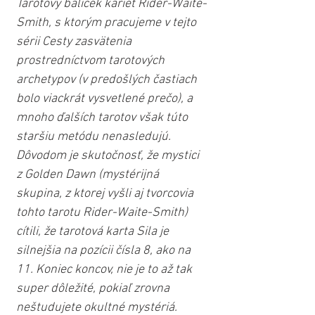
Tarotový balíček kariet Rider-Waite-
Smith, s ktorým pracujeme v tejto 
sérii Cesty zasvätenia 
prostredníctvom tarotových 
archetypov (v predošlých častiach 
bolo viackrát vysvetlené prečo), a 
mnoho ďalších tarotov však túto 
staršiu metódu nenasledujú. 
Dôvodom je skutočnosť, že mystici 
z Golden Dawn (mystérijná 
skupina, z ktorej vyšli aj tvorcovia 
tohto tarotu Rider-Waite-Smith) 
cítili, že tarotová karta Sila je 
silnejšia na pozícii čísla 8, ako na 
11. Koniec koncov, nie je to až tak 
super dôležité, pokiaľ zrovna 
neštudujete okultné mystériá. 