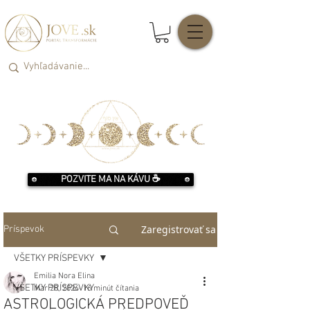
POZVITE MA NA KÁVU ☕️
Zaregistrovať sa
Príspevok
VŠETKY PRÍSPEVKY
Emilia Nora Elina
VŠETKY PRÍSPEVKY
Mar 28, 2024
16 minút čítania
ASTROLOGICKÁ PREDPOVEĎ