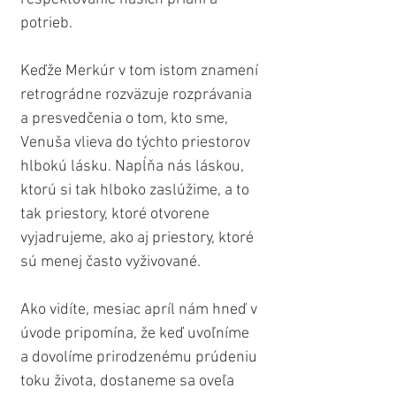
potrieb.
Keďže Merkúr v tom istom znamení 
retrográdne rozväzuje rozprávania 
a presvedčenia o tom, kto sme, 
Venuša vlieva do týchto priestorov 
hlbokú lásku. Napĺňa nás láskou, 
ktorú si tak hlboko zaslúžime, a to 
tak priestory, ktoré otvorene 
vyjadrujeme, ako aj priestory, ktoré 
sú menej často vyživované.
Ako vidíte, mesiac apríl nám hneď v 
úvode pripomína, že keď uvoľníme 
a dovolíme prirodzenému prúdeniu 
toku života, dostaneme sa oveľa 