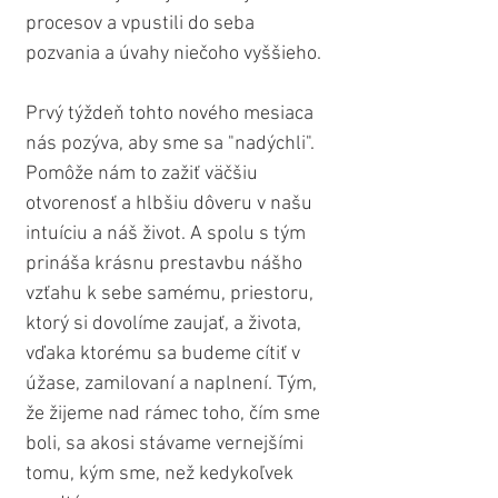
procesov a vpustili do seba 
pozvania a úvahy niečoho vyššieho.
Prvý týždeň tohto nového mesiaca 
nás pozýva, aby sme sa "nadýchli". 
Pomôže nám to zažiť väčšiu 
otvorenosť a hlbšiu dôveru v našu 
intuíciu a náš život. A spolu s tým 
prináša krásnu prestavbu nášho 
vzťahu k sebe samému, priestoru, 
ktorý si dovolíme zaujať, a života, 
vďaka ktorému sa budeme cítiť v 
úžase, zamilovaní a naplnení. Tým, 
že žijeme nad rámec toho, čím sme 
boli, sa akosi stávame vernejšími 
tomu, kým sme, než kedykoľvek 