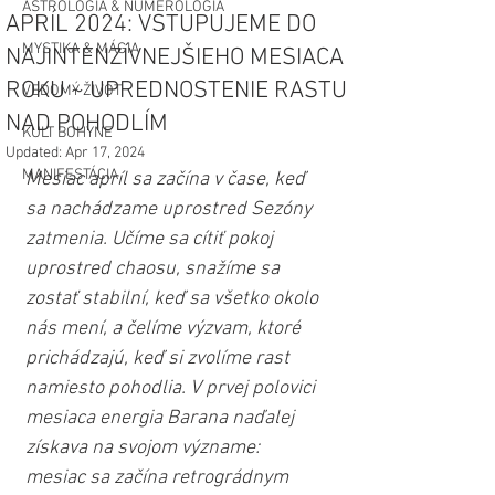
ASTROLÓGIA & NUMEROLÓGIA
APRÍL 2024: VSTUPUJEME DO
MYSTIKA & MÁGIA
NAJINTENZÍVNEJŠIEHO MESIACA
ROKU ~ UPREDNOSTENIE RASTU
VEDOMÝ ŽIVOT
NAD POHODLÍM
KULT BOHYNE
Updated:
Apr 17, 2024
MANIFESTÁCIA
Mesiac apríl sa začína v čase, keď 
sa nachádzame uprostred Sezóny 
zatmenia. Učíme sa cítiť pokoj 
uprostred chaosu, snažíme sa 
zostať stabilní, keď sa všetko okolo 
nás mení, a čelíme výzvam, ktoré 
prichádzajú, keď si zvolíme rast 
namiesto pohodlia. V prvej polovici 
mesiaca energia Barana naďalej 
získava na svojom význame: 
mesiac sa začína retrográdnym 