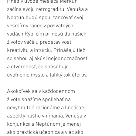
Hneď v úvode mesiaca Merkúr 
začína svoju retrograditu, Venuša a 
Neptún budú spolu tancovať svoj 
vesmírny tanec v posvätných 
vodách Rýb, čím prinesú do našich 
životov väčšiu predstavivosť, 
kreativitu a intuíciu. Prinášajú tiež 
so sebou aj akúsi nejednoznačnosť 
a otvorenosť, čo spôsobuje 
uvoľnenie mysle a ľahký tok éterov.
Akokoľvek sa v každodennom 
živote snažíme spoliehať na 
nevyhnutné racionálne a lineárne 
aspekty nášho vnímania, Venuša v 
konjunkcii s Neptúnom je menej 
ako praktická učebnica a viac ako 