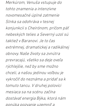
Merkúrom, Venuša vstupuje do 
tohto znamenia a intenzívne 
novomesačné úplné zatmenie 
Slnka sa odohráva v tesnej 
konjunkcii s Cheirónom, pričom päť 
nebeských telies a Severný uzol sú 
taktiež v Baranovi. Je to čas 
extrémnej, dramatickej a radikálnej 
obnovy. Naše životy sa zvnútra 
prevracajú, všetko sa deje oveľa 
rýchlejšie, než by sme možno 
chceli, a našou jedinou voľbou je 
vykročiť do neznáma a pridať sa k 
tomuto tancu. V druhej polovici 
mesiaca sa na scénu začína 
dostávať energia Býka, ktorá nám 
ponúka pozvanie uzemniť a 