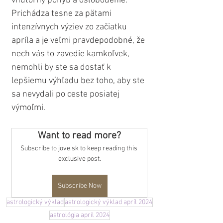
vnútorný pohyb a oslobodenie. 
Prichádza tesne za pätami 
intenzívnych výziev zo začiatku 
apríla a je veľmi pravdepodobné, že 
nech vás to zavedie kamkoľvek, 
nemohli by ste sa dostať k 
lepšiemu výhľadu bez toho, aby ste 
sa nevydali po ceste posiatej 
výmoľmi. 
Want to read more?
Subscribe to jove.sk to keep reading this 
exclusive post.
Subscribe Now
astrologický výklad
astrologický výklad apríl 2024
astrológia apríl 2024