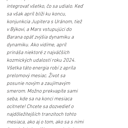
integrovať všetko, čo sa udialo. Keď 
sa však apríl blíži ku koncu, 
konjunkcia Jupitera s Uránom, tiež 
v Býkovi, a Mars vstupujúci do 
Barana opäť zvýšia dynamiku a 
dynamiku. Ako vidíme, apríl 
prináša niektoré z najväčších 
kozmických udalostí roku 2024. 
Všetka táto energia robí z apríla 
prelomový mesiac. Život sa 
posunie novým a zaujímavým 
smerom. Možno prekvapíte sami 
seba, kde sa na konci mesiaca 
ocitnete! Chcete sa dozvedieť o 
najdôležitejších tranzitoch tohto 
mesiaca, ako aj o tom, ako sa s nimi 