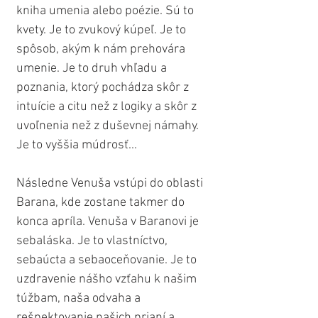
kniha umenia alebo poézie. Sú to 
kvety. Je to zvukový kúpeľ. Je to 
spôsob, akým k nám prehovára 
umenie. Je to druh vhľadu a 
poznania, ktorý pochádza skôr z 
intuície a citu než z logiky a skôr z 
uvoľnenia než z duševnej námahy. 
Je to vyššia múdrosť...
Následne Venuša vstúpi do oblasti 
Barana, kde zostane takmer do 
konca apríla. Venuša v Baranovi je 
sebaláska. Je to vlastníctvo, 
sebaúcta a sebaoceňovanie. Je to 
uzdravenie nášho vzťahu k našim 
túžbam, naša odvaha a 
rešpektovanie našich prianí a 