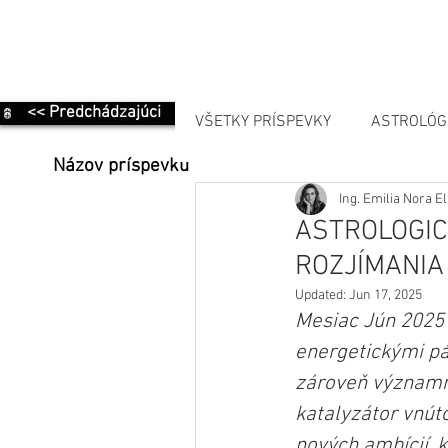
<< Predchádzajúci
VŠETKY PRÍSPEVKY
ASTROLÓG
Názov príspevku
Ing. Emilia Nora 
MANIFESTÁCIA
ASTROLOGIC
ROZJÍMANIA 
Updated:
Jun 17, 2025
Mesiac Jún 2025 
energetickými pá
zároveň význam
katalyzátor vnút
nových ambícií, k