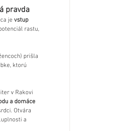
ná pravda
a je 
vstup 
otenciál rastu, 
encoch) prišla 
ĺbke, ktorú 
iter v Rakovi 
hodu a domáce 
rdci. Otvára 
uplnosti a 