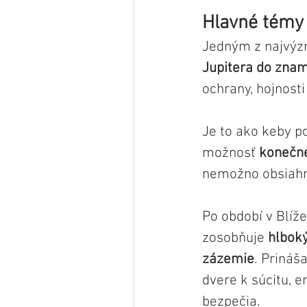
Hlavné témy 
Jedným z najvýz
Jupitera do znam
ochrany, hojnost
Je to ako keby p
možnosť 
konečne
nemožno obsiah
Po období v Blíže
zosobňuje 
hlboký
zázemie
. Prináš
dvere k súcitu, e
bezpečia.