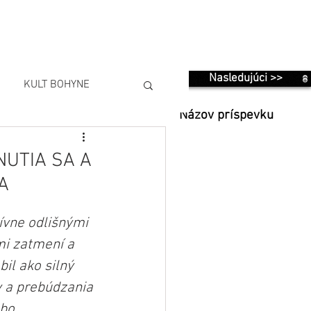
Nasledujúci >>
KULT BOHYNE
Názov príspevku
NUTIA SA A
A
ívne odlišnými 
i zatmení a 
bil ako silný 
v a prebúdzania 
bo 