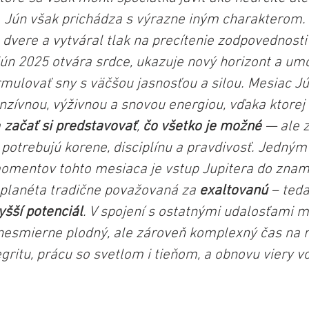
 Jún však prichádza s výrazne iným charakterom.
dvere a vytváral tlak na precítenie zodpovednosti
 jún 2025 otvára srdce, ukazuje nový horizont a um
rmulovať sny s väčšou jasnosťou a silou. Mesiac J
nzívnou, výživnou a snovou energiou, vďaka ktore
 
začať si predstavovať
, 
čo všetko je možné
 — ale 
potrebujú korene, disciplínu a pravdivosť. Jedným 
omentov tohto mesiaca je vstup Jupitera do zname
o planéta tradične považovaná za 
exaltovanú
 – teda
vyšší potenciál
. V spojení s ostatnými udalosťami m
nesmierne plodný, ale zároveň komplexný čas na m
ritu, prácu so svetlom i tieňom, a obnovu viery vo