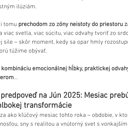
astným ilúziám.
ti tomu 
prechodom zo zóny neistoty do priestoru z
a viac svetla, viac súcitu, viac odvahy tvoriť zo srdc
ej sile – skôr moment, kedy sa opar hmly rozostup
torú túžime obývať.
 
kombináciu emocionálnej hĺbky, praktickej odvahy 
merom
...
 predpoveď na Jún 2025: Mesiac prebú
hlbokej transformácie
za ako kľúčový mesiac tohto roka – obdobie, v kto
nosťou, sny s realitou a vnútorný svet s vonkajším