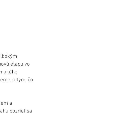
 hlbokým 
novú etapu vo 
ovnakého 
eme, a tým, čo 
iem a 
ahu pozrieť sa 