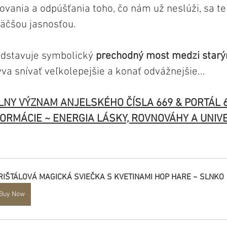
vania a odpúšťania toho, čo nám už neslúži, sa t
väčšou jasnosťou. 
dstavuje symbolický 
prechodný most medzi star
a snívať veľkolepejšie a konať odvážnejšie...
LNY VÝZNAM ANJELSKÉHO ČÍSLA 669 & PORTÁL 6
ORMÁCIE ~ ENERGIA LÁSKY, ROVNOVÁHY A UNIV
RIŠTÁLOVÁ MAGICKÁ SVIEČKA S KVETINAMI HOP HARE ~ SLNKO
Buy Now