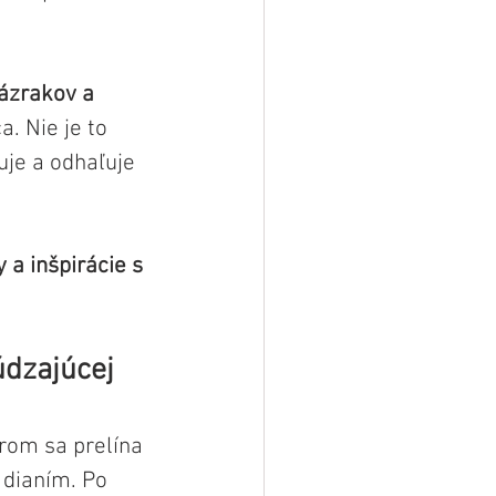
ázrakov a 
a. Nie je to 
uje a odhaľuje 
a inšpirácie s 
dzajúcej 
rom sa prelína 
 dianím. Po 