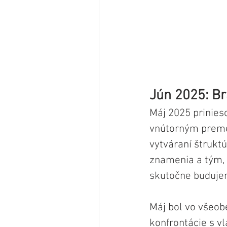
Jún 2025: B
Máj 2025
prinies
vnútorným prem
vytváraní štrukt
znamenia a tým, 
skutočne buduje
Máj bol vo všeob
konfrontácie s vl