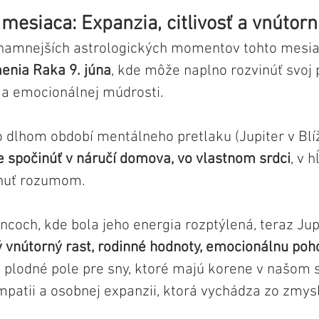
mesiaca: Expanzia, citlivosť a vnútor
namnejších astrologických momentov tohto mesiac
enia Raka 9. júna
, kde môže naplno rozvinúť svoj p
i a emocionálnej múdrosti. 
o dlhom období mentálneho pretlaku (Jupiter v Blíž
 spočinúť v náručí domova, vo vlastnom srdci
, v h
nuť rozumom.
ncoch, kde bola jeho energia rozptýlená, teraz Jup
 vnútorný rast, rodinné hodnoty, emocionálnu po
a plodné pole pre sny, ktoré majú korene v našom s
mpatii a osobnej expanzii, ktorá vychádza zo zmysl