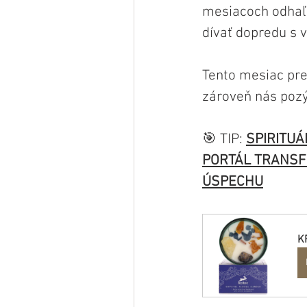
mesiacoch odhaľo
dívať dopredu s 
Tento mesiac pre
zároveň nás pozýv
🎯 TIP: 
SPIRITUÁ
PORTÁL TRANSF
ÚSPECHU
K