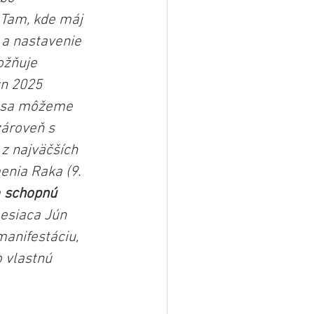
 Tam, kde máj 
 a nastavenie 
ožňuje 
ún 2025 
j sa môžeme 
zároveň s 
z najväčších 
nia Raka (9. 
 
schopnú 
esiaca Jún 
anifestáciu, 
 vlastnú 