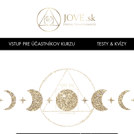
VSTUP PRE ÚČASTNÍKOV KURZU
TESTY & KVÍZY