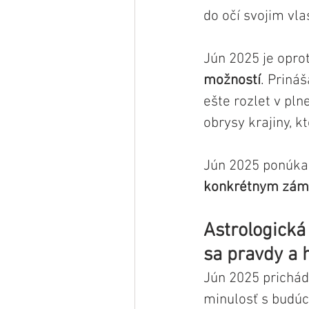
do očí svojim vl
Jún 2025 je opro
možností
. Prináš
ešte rozlet v pln
obrysy krajiny, k
Jún 2025 ponúka
konkrétnym zá
Astrologická
sa pravdy a 
Jún 2025 prichád
minulosť s budúc