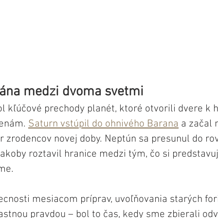
rána medzi dvoma svetmi
ol kľúčové prechody planét, ktoré otvorili dvere k
enám. 
Saturn vstúpil do ohnivého Barana
 a začal 
úr zrodencov novej doby. Neptún sa presunul do r
akoby roztavil hranice medzi tým, čo si predstavuj
me. 
ecnosti mesiacom príprav, uvoľňovania starých for
astnou pravdou – bol to čas, kedy sme zbierali odv