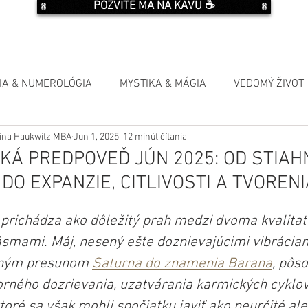
POZVITE MA NA KÁVU ☕️
IA & NUMEROLÓGIA
MYSTIKA & MÁGIA
VEDOMÝ ŽIVOT
Elina Haukwitz MBA
Jun 1, 2025
12 minút čítania
KÁ PREDPOVEĎ JÚN 2025: OD STIAH
DO EXPANZIE, CITLIVOSTI A TVORENI
prichádza ako dôležitý prah medzi dvoma kvalitat
smami. Máj, nesený ešte doznievajúcimi vibráciam
ným presunom 
Saturna do znamenia Barana
, pôso
orného dozrievania, uzatvárania karmických cyklo
toré sa však mohli spočiatku javiť ako neurčité ale