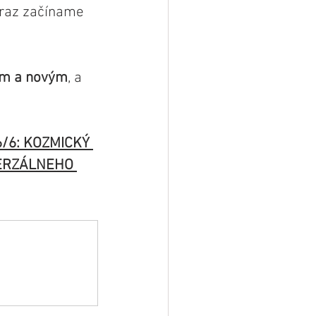
eraz začíname 
ým a novým
, a 
/6: KOZMICKÝ 
ERZÁLNEHO 