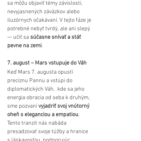
sa môžu objaviť témy závislosti, 
nevyjasnených záväzkov alebo 
iluzórnych očakávaní. V tejto fáze je 
potrebné nebyť tvrdý, ale ani slepý 
— učiť sa 
súčasne snívať a stáť 
pevne na zemi
.
7. august – Mars vstupuje do Váh
Keď Mars 7. augusta opustí 
precíznu Pannu a vstúpi do 
diplomatických Váh,  kde sa jeho 
energia obracia od seba k druhým, 
sme pozvaní 
vyjadriť svoj vnútorný 
oheň s eleganciou a empatiou
. 
Tento tranzit nás nabáda 
presadzovať svoje túžby a hranice 
s láskavosťou, podporujúc 