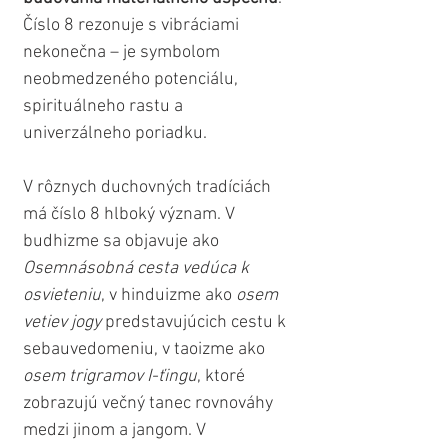
Číslo 8 rezonuje s vibráciami 
nekonečna – je symbolom 
neobmedzeného potenciálu, 
spirituálneho rastu a 
univerzálneho poriadku. 
V rôznych duchovných tradíciách 
má číslo 8 hlboký význam. V 
budhizme sa objavuje ako 
Osemnásobná cesta vedúca k 
osvieteniu
, v hinduizme ako 
osem 
vetiev jogy
 predstavujúcich cestu k 
sebauvedomeniu, v taoizme ako 
osem trigramov I-ťingu
, ktoré 
zobrazujú večný tanec rovnováhy 
medzi jinom a jangom. V 