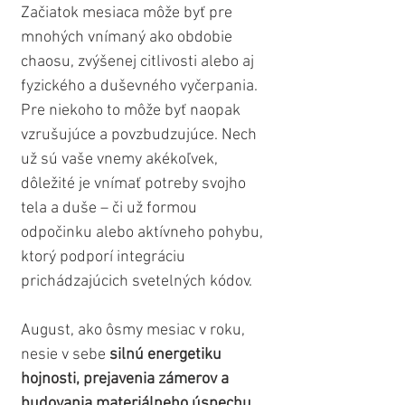
Začiatok mesiaca môže byť pre 
mnohých vnímaný ako obdobie 
chaosu, zvýšenej citlivosti alebo aj 
fyzického a duševného vyčerpania. 
Pre niekoho to môže byť naopak 
vzrušujúce a povzbudzujúce. Nech 
už sú vaše vnemy akékoľvek, 
dôležité je vnímať potreby svojho 
tela a duše – či už formou 
odpočinku alebo aktívneho pohybu, 
ktorý podporí integráciu 
prichádzajúcich svetelných kódov.
August, ako ôsmy mesiac v roku, 
nesie v sebe 
silnú energetiku 
hojnosti, prejavenia zámerov a 
budovania materiálneho úspechu
. 