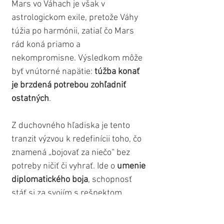
Mars vo Váhach je však v 
astrologickom exile, pretože Váhy 
túžia po harmónii, zatiaľ čo Mars 
rád koná priamo a 
nekompromisne. Výsledkom môže 
byť vnútorné napätie: 
túžba konať 
je brzdená potrebou zohľadniť 
ostatných
.
Z duchovného hľadiska je tento 
tranzit výzvou k redefinícii toho, čo 
znamená „bojovať za niečo“ bez 
potreby ničiť či vyhrať. Ide o 
umenie 
diplomatického boja
, schopnosť 
stáť si za svojím s rešpektom, 
rozvážnosťou a spravodlivosťou. 