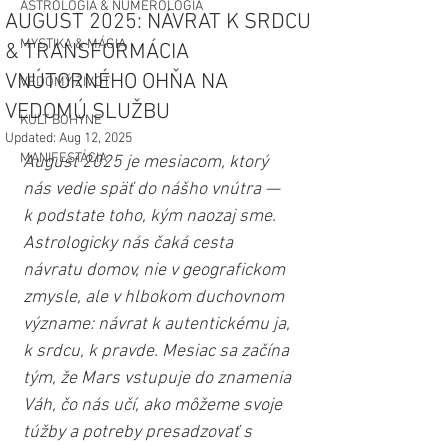
ASTROLÓGIA & NUMEROLÓGIA
AUGUST 2025: NÁVRAT K SRDCU
MYSTIKA & MÁGIA
& TRANSFORMÁCIA
VNÚTORNÉHO OHŇA NA
VEDOMÝ ŽIVOT
VEDOMÚ SLUŽBU
KULT BOHYNE
Updated:
Aug 12, 2025
MANIFESTÁCIA
August 2025 je mesiacom, ktorý 
nás vedie späť do nášho vnútra — 
k podstate toho, kým naozaj sme. 
Astrologicky nás čaká cesta 
návratu domov, nie v geografickom 
zmysle, ale v hlbokom duchovnom 
význame: návrat k autentickému ja, 
k srdcu, k pravde. Mesiac sa začína 
tým, že Mars vstupuje do znamenia 
Váh, čo nás učí, ako môžeme svoje 
túžby a potreby presadzovať s 