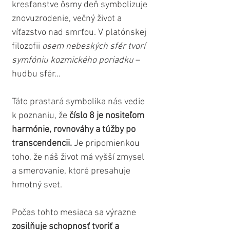
kresťanstve ôsmy deň symbolizuje 
znovuzrodenie, večný život a 
víťazstvo nad smrťou. V platónskej 
filozofii 
osem nebeských sfér tvorí 
symfóniu kozmického poriadku
 – 
hudbu sfér...
Táto prastará symbolika nás vedie 
k poznaniu, že 
číslo 8 je nositeľom 
harmónie, rovnováhy a túžby po 
transcendencii.
 Je pripomienkou 
toho, že náš život má vyšší zmysel 
a smerovanie, ktoré presahuje 
hmotný svet.
Počas tohto mesiaca sa výrazne 
zosilňuje schopnosť tvoriť a 