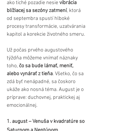
ako tiché pozadie nesie 
vibrácia 
blížiacej sa sezóny zatmení
, ktorá 
od septembra spustí hlboké 
procesy transformácie, uzatvárania 
kapitol a korekcie životného smeru. 
Už počas prvého augustového 
týždňa môžeme vnímať náznaky 
toho, 
čo sa bude lámať, meniť, 
alebo vynárať z tieňa
. Všetko, čo sa 
zdá byť nenápadné, sa čoskoro 
ukáže ako nosná téma. August je o 
príprave: duchovnej, praktickej aj 
emocionálnej.
1. august – Venuša v kvadratúre so 
Saturnom a Neptúnom