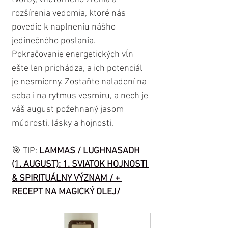
rozšírenia vedomia, ktoré nás 
povedie k naplneniu nášho 
jedinečného poslania. 
Pokračovanie energetických vĺn 
ešte len prichádza, a ich potenciál 
je nesmierny. Zostaňte naladení na 
seba i na rytmus vesmíru, a nech je 
váš august požehnaný jasom 
múdrosti, lásky a hojnosti.
🎯 TIP: 
LAMMAS / LUGHNASADH 
(1. AUGUST): 1. SVIATOK HOJNOSTI 
& SPIRITUÁLNY VÝZNAM / + 
RECEPT NA MAGICKÝ OLEJ/