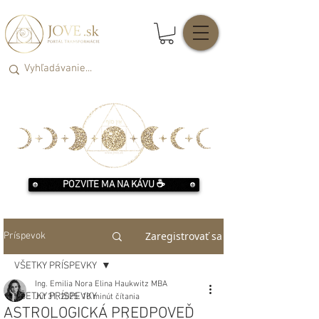
POZVITE MA NA KÁVU ☕️
Zaregistrovať sa
Príspevok
VŠETKY PRÍSPEVKY
Ing. Emilia Nora Elina Haukwitz MBA
VŠETKY PRÍSPEVKY
Jul 31, 2025
10 minút čítania
ASTROLOGICKÁ PREDPOVEĎ