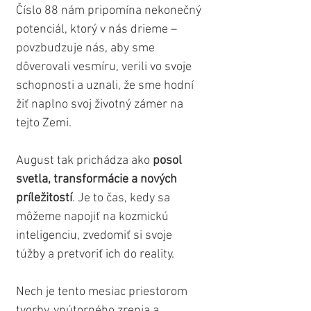
Číslo 88 nám pripomína nekonečný 
potenciál, ktorý v nás drieme – 
povzbudzuje nás, aby sme 
dôverovali vesmíru, verili vo svoje 
schopnosti a uznali, že sme hodní 
žiť naplno svoj životný zámer na 
tejto Zemi.
August tak prichádza ako 
posol 
svetla, transformácie a nových 
príležitostí
. Je to čas, kedy sa 
môžeme napojiť na kozmickú 
inteligenciu, zvedomiť si svoje 
túžby a pretvoriť ich do reality. 
Nech je tento mesiac priestorom 
tvorby, vnútorného zrenia a 