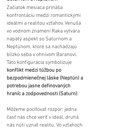
Začiatok mesiaca prináša 
konfrontáciu medzi romantickými 
ideálmi a realitou vzťahov. Venuša 
vo vodnom znamení Raka vytvára 
napätý aspekt so Saturnom a 
Neptúnom, ktoré sa nachádzajú 
blízko seba v ohnivom Baranovi. 
Táto konfigurácia symbolizuje 
konflikt medzi túžbou po 
bezpodmienečnej láske (Neptún) a 
potrebou jasne definovaných 
hraníc a zodpovednosti (Saturn)
.
Môžeme pociťovať rozpor: jedna 
časť nás chce veriť v ideál, druhá 
nás núti uznať realitu. Vo vzťahoch 