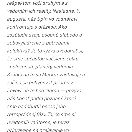
rešpektom voči druhým a s 
vedomím ich reality. Následne, 9. 
augusta, nás Spln vo Vodnárovi 
konfrontuje s otázkou: Ako 
zosúladiť svoju osobnú slobodu a 
sebavyjadrenie s potrebami 
kolektívu? Je to výzva uvedomiť si, 
že sme súčasťou väčšieho celku — 
spoločnosti, planéty, vedomia. 
Krátko na to sa Merkúr zastavuje a 
začína sa pohybovať priamo v 
Levovi. Je to bod zlomu — pozýva 
nás konať podľa poznaní, ktoré 
sme nadobudli počas jeho 
retrográdnej fázy. To, čo sme si 
uvedomili vnútorne, je teraz 
pripravené na prejavenie vo 