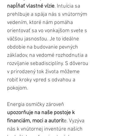
napĺňať vlastné vízie
. Intuícia sa 
prehlbuje a spája nás s vnútorným 
vedením, ktoré nám pomáha 
orientovať sa vo vonkajšom svete s 
väčšou jasnosťou. Je to ideálne 
obdobie na budovanie pevných 
základov, na vedomé rozhodnutia a 
rozvíjanie sebadisciplíny. S dôverou 
v prirodzený tok života môžeme 
robiť kroky vpred s odvahou a 
pokojom.
Energia osmičky zároveň 
upozorňuje na naše postoje k 
financiám, moci a autorit
e. Vyzýva 
nás k vnútornej inventúre našich 