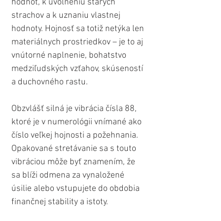
hodnôt, k uvoľneniu starých 
strachov a k uznaniu vlastnej 
hodnoty. Hojnosť sa totiž netýka len 
materiálnych prostriedkov – je to aj 
vnútorné naplnenie, bohatstvo 
medziľudských vzťahov, skúseností 
a duchovného rastu.
Obzvlášť silná je vibrácia čísla 88, 
ktoré je v numerológii vnímané ako 
číslo veľkej hojnosti a požehnania. 
Opakované stretávanie sa s touto 
vibráciou môže byť znamením, že 
sa blíži odmena za vynaložené 
úsilie alebo vstupujete do obdobia 
finančnej stability a istoty. 