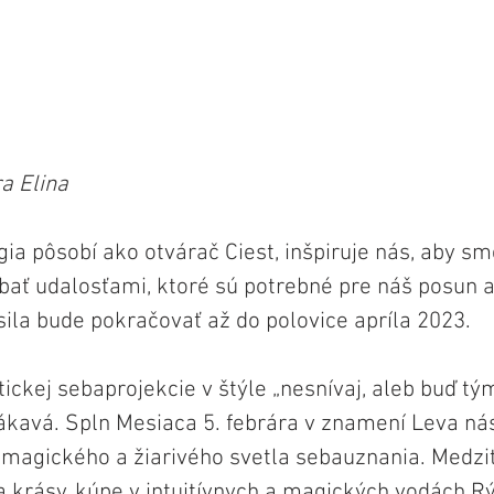
a Elina
a pôsobí ako otvárač Ciest, inšpiruje nás, aby sme
bať udalosťami, ktoré sú potrebné pre náš posun a 
ila bude pokračovať až do polovice apríla 2023.
ickej sebaprojekcie v štýle „nesnívaj, aleb buď tým
kavá. Spln Mesiaca 5. febrára v znamení Leva nás
 magického a žiarivého svetla sebauznania. Medzi
a krásy, kúpe v intuitívnych a magických vodách Rý