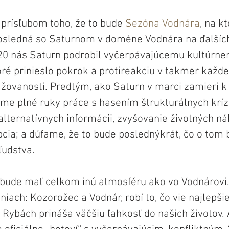
 prísľubom toho, že to bude 
Sezóna Vodnára
, na k
ledná so Saturnom v doméne Vodnára na ďalších 
0 nás Saturn podrobil vyčerpávajúcemu kultúrne
ré prinieslo pokrok a protireakciu v takmer každe
ovanosti. Predtým, ako Saturn v marci zamieri k
e plné ruky práce s hasením štrukturálnych kríz
alternatívnych informácii, zvyšovanie životných ná
pcia; a dúfame, že to bude poslednýkrát, čo o to
 ľudstva. 
bude mať celkom inú atmosféru ako vo Vodnárovi.
iach: Kozorožec a Vodnár, robí to, čo vie najlepšie
 Rybách prináša väčšiu ľahkosť do našich životov. 