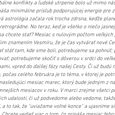
bálne konflikty a ľudské utrpenie bolo už mimo náš
náša minimálne prísľub podporujúcej energie pre z
á astrológia začala rok trocha zdrsna, keďže plané
retrográdne. No teraz, keď je všetko o niečo jasnej
sa chcete stať? Mesiac s nulovým počtom veľkých 
šim znamením Vesmíru, že je čas vytvárať nové Ces
stáť tam, kde sme boli, potrebujeme sa pohnúť;
vať; potrebujeme skočiť s dôverou v srdci do veľ
ami, vpred do ďalšej fázy našej Cesty. Či už budú 
 počas celého februára je to téma, v ktorej je pot
a nasledujúci mesiac marec, ktorý bude jedným z na
ejších mesiacov v roku. V marci zrejme všetci po
ch udalostí, či už podvedome alebo vedome, takže
ť, a to tak, že "uviažame voľné konce" a ujasníme si
 Chcete vedieť viac o tom, čo prináša mesiac febru