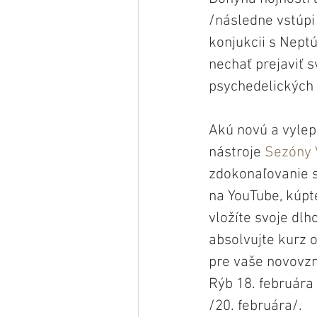
/následne vstúpi
konjukcii s Neptú
nechať prejaviť 
psychedelických 
Akú novú a vylep
nástroje 
Sezóny 
zdokonaľovanie sv
na YouTube, kúpte
vložíte svoje dlh
absolvujte kurz 
pre vaše novovzn
Rýb 18. februára
/20. februára/.