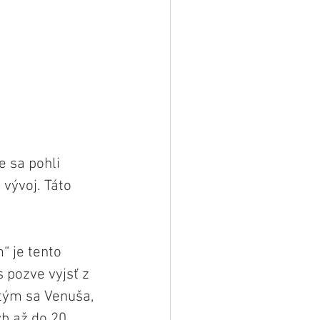
 sa pohli 
vývoj. Táto 
“ je tento 
 pozve vyjsť z 
tým sa Venuša, 
b až do 20. 