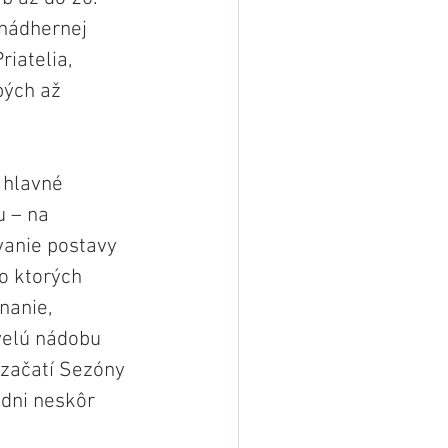
nádhernej 
iatelia, 
pých až 
 hlavné 
u – na 
vanie postavy 
o ktorých 
nanie, 
velú nádobu 
 začatí Sezóny 
dni neskôr 