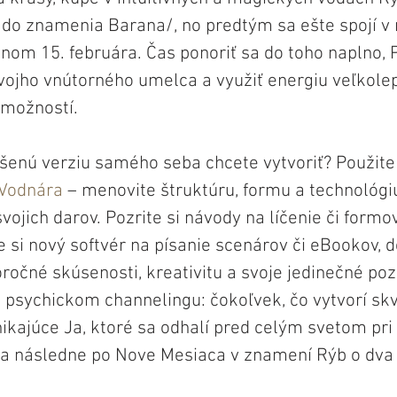
 do znamenia Barana/, no predtým sa ešte spojí v 
nom 15. februára. Čas ponoriť sa do toho naplno, Pr
svojho vnútorného umelca a využiť energiu veľkole
možností. 
šenú verziu samého seba chcete vytvoriť? Použite
Vodnára
 – menovite štruktúru, formu a technológi
ojich darov. Pozrite si návody na líčenie či formo
 si nový softvér na písanie scenárov či eBookov, d
oročné skúsenosti, kreativitu a svoje jedinečné poz
o psychickom channelingu: čokoľvek, čo vytvorí sk
ikajúce Ja, ktoré sa odhalí pred celým svetom pri
 a následne po Nove Mesiaca v znamení Rýb o dva 