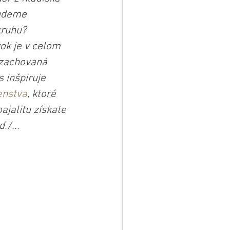
budeme 
kruhu? 
ok je v celom 
 zachovaná 
 inšpiruje 
enstva
, ktoré 
ajalitu získate 
./...