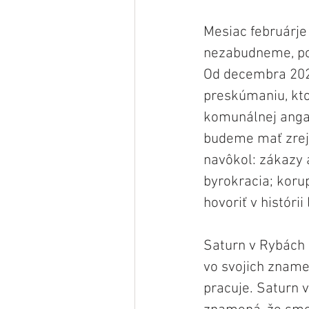
Mesiac februárje
nezabudneme, pos
Od decembra 202
preskúmaniu, kto
komunálnej angaž
budeme mať zrejm
navôkol: zákazy 
byrokracia; koru
hovoriť v histórii
Saturn v Rybách 
vo svojich znamen
pracuje. Saturn v