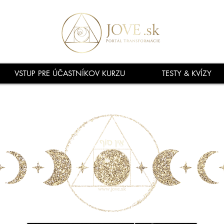
VSTUP PRE ÚČASTNÍKOV KURZU
TESTY & KVÍZY