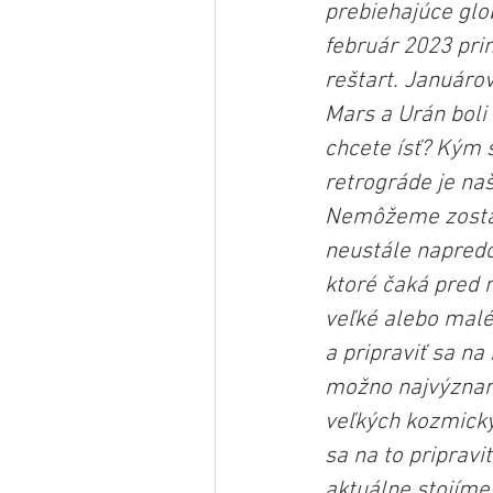
prebiehajúce glo
február 2023 pri
reštart. Januárov
Mars a Urán boli 
chcete ísť? Kým 
retrográde je na
Nemôžeme zostať 
neustále napredo
ktoré čaká pred n
veľké alebo malé,
a pripraviť sa n
možno najvýznamn
veľkých kozmický
sa na to pripravi
aktuálne stojíme.