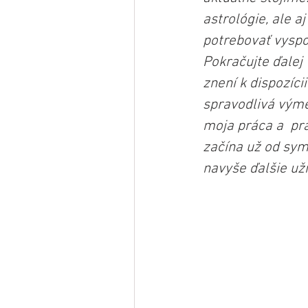
astrológie, ale a
potrebovať vyspo
Pokračujte ďalej 
znení k dispozícii
spravodlivá výme
moja práca a  pra
začína už od symb
navyše ďalšie uži