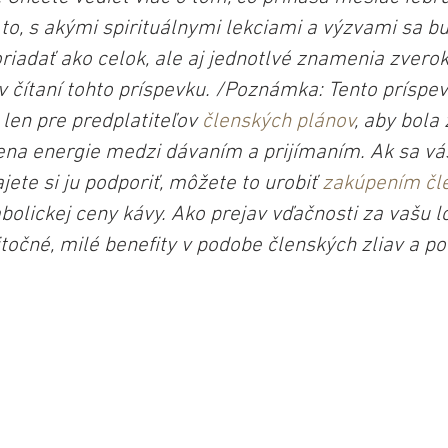
j to, s akými spirituálnymi lekciami a výzvami sa 
riadať ako celok, ale aj jednotlvé znamenia zvero
v čítaní tohto príspevku. /Poznámka: Tento príspev
 len pre predplatiteľov 
členských plánov
, aby bola
na energie medzi dávaním a prijímaním. Ak sa vás
jete si ju podporiť, môžete to urobiť 
zakúpením čl
olickej ceny kávy. Ako prejav vďačnosti za vašu lo
točné, milé benefity v podobe členských zliav a pod