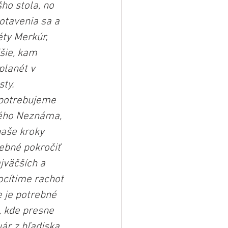
ho stola, no 
otavenia sa a 
ty Merkúr, 
šie, kam 
planét v 
ty. 
 potrebujeme 
kého Neznáma, 
naše kroky 
rebné pokročiť 
jväčších a 
cítime rachot 
 je potrebné 
, kde presne 
ár z hľadiska 