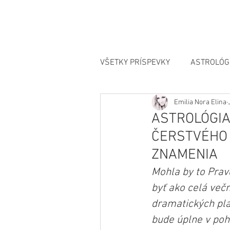
VŠETKY PRÍSPEVKY
ASTROLÓG
Emilia Nora Elina
MANIFESTÁCIA
ASTROLÓGIA
ČERSTVÉHO 
ZNAMENIA
Mohla by to Pravd
byť ako celá več
dramatických pla
bude úplne v pohod