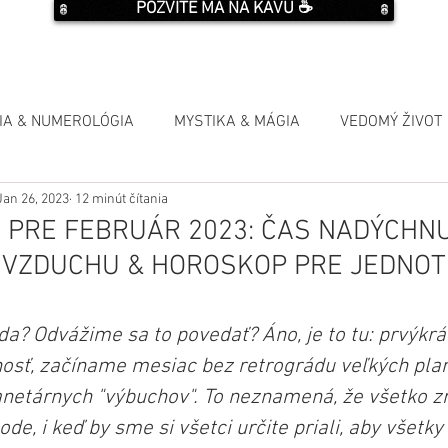
POZVITE MA NA KÁVU ☕️
IA & NUMEROLÓGIA
MYSTIKA & MÁGIA
VEDOMÝ ŽIVOT
Jan 26, 2023
12 minút čítania
 PRE FEBRUÁR 2023: ČAS NADÝCHN
VZDUCHU & HOROSKOP PRE JEDNOT
a? Odvážime sa to povedať? Áno, je to tu: prvýkrát
nosť, začíname mesiac bez retrográdu veľkých plan
netárnych "výbuchov". To neznamená, že všetko zr
e, i keď by sme si všetci určite priali, aby všetky 