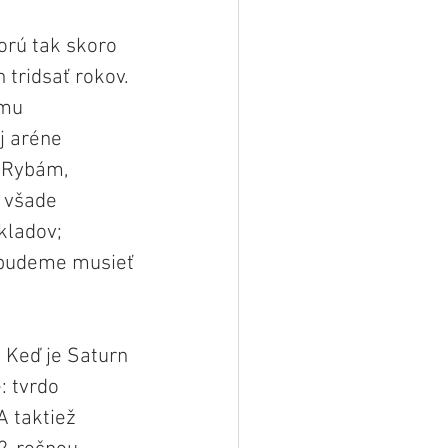
torú tak skoro 
tridsať rokov. 
mu 
j aréne 
 Rybám, 
 všade 
kladov; 
m budeme musieť 
 Keď je Saturn 
: tvrdo 
A taktiež 