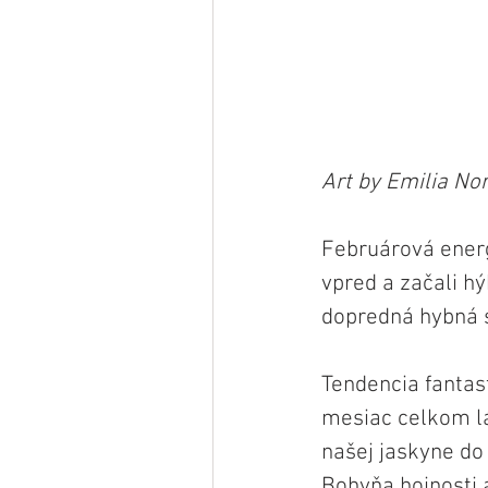
Art by Emilia Nor
Februárová energi
vpred a začali hý
dopredná hybná s
Tendencia fantast
mesiac celkom lá
našej jaskyne do
Bohyňa hojnosti 