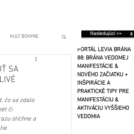
Nasledujúci >>
KULT BOHYNE
PORTÁL LEVIA BRÁNA
88: BRÁNA VEDOMEJ
MANIFESTÁCIE &
UŤ SA
NOVÉHO ZAČIATKU +
LIVÉ
INŠPIRÁCIE A
PRAKTICKÉ TIPY PRE
, čo sa zdalo 
MANIFESTÁCIU &
AKTIVÁCIU VYŠŠIEHO
ét či 
VEDOMIA
azu stíchne a 
tie 