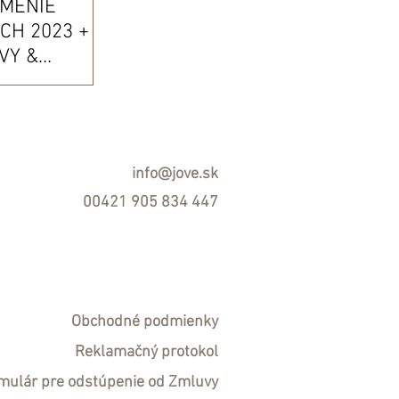
TMENIE
CH 2023 +
VY &
 VAŠU
RAX
info@jove.sk
00421 905 834 447
Obchodné podmienky
R
eklamačný protokol
mulár pre odstúpenie od Zmluvy