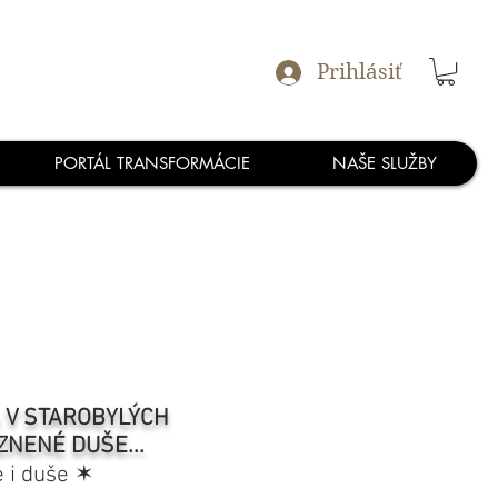
Prihlásiť
PORTÁL TRANSFORMÁCIE
NAŠE SLUŽBY
A V STAROBYLÝCH
ZNENÉ DUŠE...
e i duše ✶