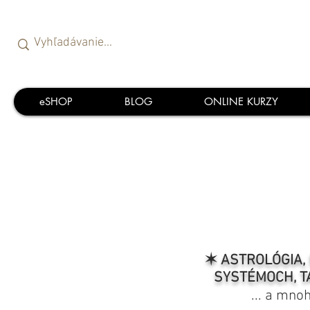
eSHOP
BLOG
ONLINE KURZY
✶ ASTROLÓGIA, 
SYSTÉMOCH, T
... a mno