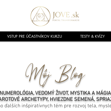
VSTUP PRE ÚČASTNÍKOV KURZU
TESTY & KVÍZY
Môj Blog
NUMEROLÓGIA, VEDOMÝ ŽIVOT, MYSTIKA A MÁGI
AROTOVÉ ARCHETYPY, HVIEZDNE SEMENÁ, SPRIA
ho ďalších inšpiratívnych tém pre rozvoj tela, mysl