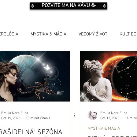
POZVITE MA NA KÁVU ☕️
EROLÓGIA
MYSTIKA & MÁGIA
VEDOMÝ ŽIVOT
KULT B
Emilia Nora Elina
Emilia Nora Elina
Oct 19, 2023
Oct 12, 2023
10 minút čítania
14 minú
MYSTIKA & MÁGIA
RAŠIDELNÁ" SEZÓNA