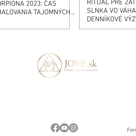
RITUÁL PRE ZA
RPIÓNA 2023: ČAS
SLNKA VO VÁHA
HAĽOVANIA TAJOMNÝCH
DENNÍKOVÉ VÝZ
OK A MYSTÉRIÍ
AFIRMÁCIE PRE
ANSFORMÁCIE
SPIRITUÁLNU P
For