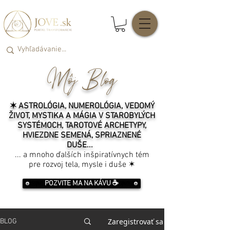
Môj Blog
✶ ASTROLÓGIA, NUMEROLÓGIA, VEDOMÝ
ŽIVOT, MYSTIKA A MÁGIA V STAROBYLÝCH
SYSTÉMOCH, TAROTOVÉ ARCHETYPY,
HVIEZDNE SEMENÁ, SPRIAZNENÉ
DUŠE...
... a mnoho ďalších inšpiratívnych tém
pre rozvoj tela, mysle i duše ✶
POZVITE MA NA KÁVU ☕️
Zaregistrovať sa
BLOG