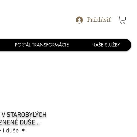
Prihlásiť
PORTÁL TRANSFORMÁCIE
NAŠE SLUŽBY
A V STAROBYLÝCH
ZNENÉ DUŠE...
e i duše ✶