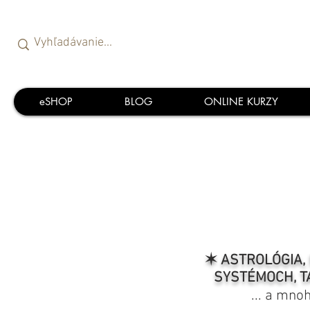
eSHOP
BLOG
ONLINE KURZY
✶ ASTROLÓGIA, 
SYSTÉMOCH, T
... a mno