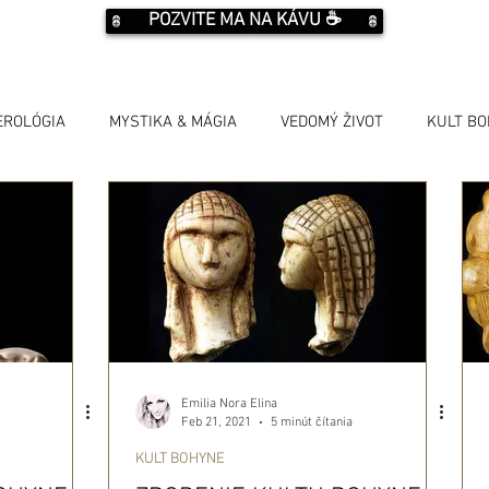
POZVITE MA NA KÁVU ☕️
EROLÓGIA
MYSTIKA & MÁGIA
VEDOMÝ ŽIVOT
KULT B
Emilia Nora Elina
Feb 21, 2021
5 minút čítania
KULT BOHYNE