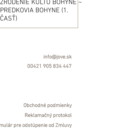
ZRODENIE KULTU BOHYNE ~
PREDKOVIA BOHYNE (1.
ČASŤ)
info@jove.sk
00421 905 834 447
Obchodné podmienky
R
eklamačný protokol
mulár pre odstúpenie od Zmluvy