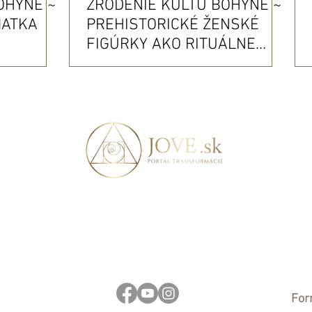
OHYNE ~
ZRODENIE KULTU BOHYNE ~
MATKA
PREHISTORICKÉ ŽENSKÉ
FIGÚRKY AKO RITUÁLNE
NÁSTROJE (2. ČASŤ)
For