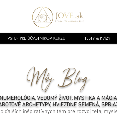
VSTUP PRE ÚČASTNÍKOV KURZU
TESTY & KVÍZY
Môj Blog
NUMEROLÓGIA, VEDOMÝ ŽIVOT, MYSTIKA A MÁGI
AROTOVÉ ARCHETYPY, HVIEZDNE SEMENÁ, SPRIA
ho ďalších inšpiratívnych tém pre rozvoj tela, mysl