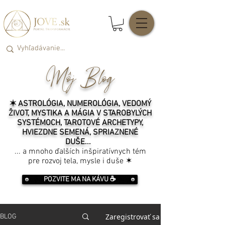
Môj Blog
✶ ASTROLÓGIA, NUMEROLÓGIA, VEDOMÝ
ŽIVOT, MYSTIKA A MÁGIA V STAROBYLÝCH
SYSTÉMOCH, TAROTOVÉ ARCHETYPY,
HVIEZDNE SEMENÁ, SPRIAZNENÉ
DUŠE...
... a mnoho ďalších inšpiratívnych tém
pre rozvoj tela, mysle i duše ✶
POZVITE MA NA KÁVU ☕️
Zaregistrovať sa
BLOG