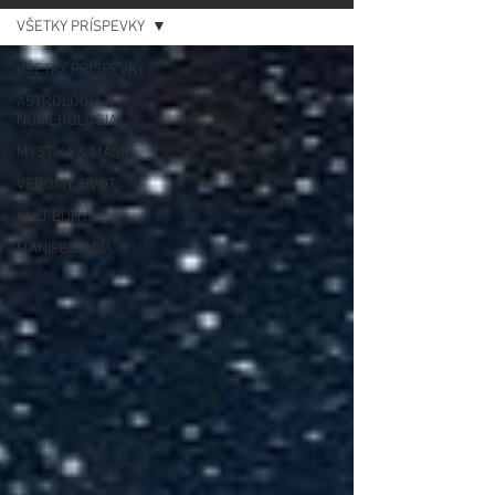
VŠETKY PRÍSPEVKY
VŠETKY PRÍSPEVKY
ASTROLÓGIA &
NUMEROLÓGIA
MYSTIKA & MÁGIA
VEDOMÝ ŽIVOT
KULT BOHYNE
MANIFESTÁCIA