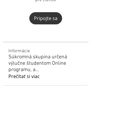
pre členov.
Pripojte sa
Informácie
Súkromná skupina určená
výlučne študentom Online
programu, a
...
Prečítať si viac
info@jove.sk