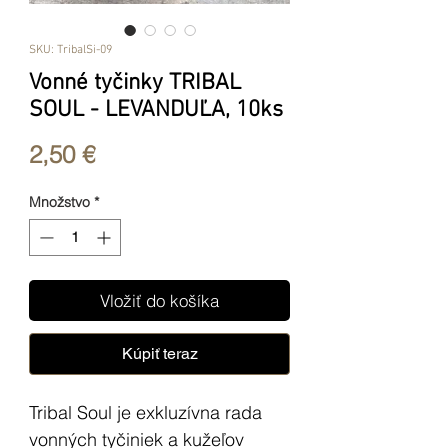
SKU: TribalSi-09
Vonné tyčinky TRIBAL
SOUL - LEVANDUĽA, 10ks
Price
2,50 €
Množstvo
*
Vložiť do košíka
Kúpiť teraz
Tribal Soul je exkluzívna rada
vonných tyčiniek a kužeľov