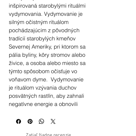
inšpirovaná starobylými rituálmi
vydymovania. Vydymovanie je
silným očistným rituálom
pochádzajúcim z pôvodných
tradícií starobylých kmeňov
Severnej Ameriky, pri ktorom sa
pália byliny, kôry stromov alebo
živice, a osoba alebo miesto sa
týmto spôsobom očisťuje vo
voňavom dyme. Vydymovanie
je rituálom vzývania duchov
posvätných rastlín, aby zahnali
negatívne energie a obnovili
rovnováhu. V dnešnej dobe sa
vydymovanie praktizuje vo
veľkej miere po celom svete v
Zatiaľ žiadne recenzie