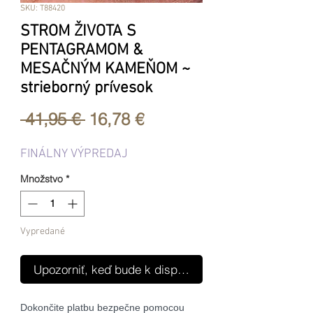
SKU: T88420
STROM ŽIVOTA S
PENTAGRAMOM &
MESAČNÝM KAMEŇOM ~
strieborný prívesok
Normálna
Zľavnená
 41,95 € 
16,78 €
cena
cena
FINÁLNY VÝPREDAJ
Množstvo
*
Vypredané
Upozorniť, keď bude k dispozícii
Dokončite platbu bezpečne pomocou