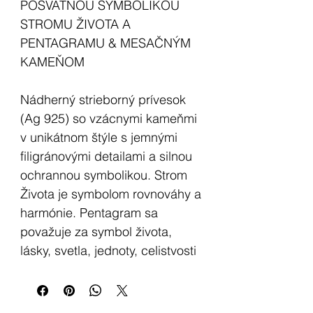
POSVÄTNOU SYMBOLIKOU
STROMU ŽIVOTA A
PENTAGRAMU & MESAČNÝM
KAMEŇOM
Nádherný strieborný prívesok
(Ag 925) so vzácnymi kameňmi
v unikátnom štýle s jemnými
filigránovými detailami a silnou
ochrannou symbolikou. Strom
Života je symbolom rovnováhy a
harmónie. Pentagram sa
považuje za symbol života,
lásky, svetla, jednoty, celistvosti
a hľadania božského poznania.
Podrobný zoznam