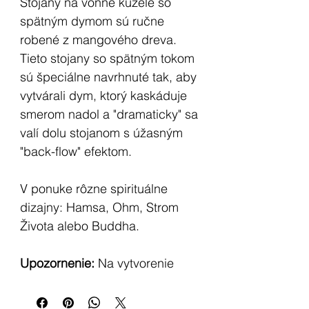
Stojany na vonné kužele so
spätným dymom sú ručne
robené z mangového dreva.
Tieto stojany so spätným tokom
sú špeciálne navrhnuté tak, aby
vytvárali dym, ktorý kaskáduje
smerom nadol a "dramaticky" sa
valí dolu stojanom s úžasným
"back-flow" efektom.
V ponuke rôzne spirituálne
dizajny: Hamsa, Ohm, Strom
Života alebo Buddha.
Upozornenie:
Na vytvorenie
efektu dymovej kaskády budete
musieť použiť špeciálne vonné