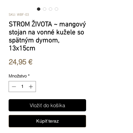
SKU: WBF-03
STROM ŽIVOTA ~ mangový
stojan na vonné kužele so
spätným dymom,
13x15cm
Price
24,95 €
Množstvo
*
Vložiť do košíka
Kúpiť teraz