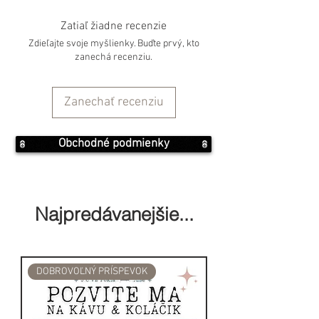
kužele so spätným tokom
Zatiaľ žiadne recenzie
/nájdete v našej ponuke TRIBAL
Zdieľajte svoje myšlienky. Buďte prvý, kto
SOUL/.
zanechá recenziu.
Rozmer: 13x15x12 (cm)
Zanechať recenziu
Hmotnosť: 250g
Obchodné podmienky
Vyrobené v Indii
Najpredávanejšie...
DOBROVOĽNÝ PRÍSPEVOK