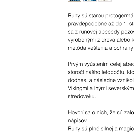
Dokončite platbu bezpečne pomoc
Runy sú starou protogermá
pravdepodobne až do 1. sto
sa z runovej abecedy pozos
vyrobenými z dreva alebo k
metóda veštenia a ochrany si