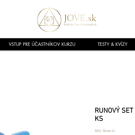
VSTUP PRE ÚČASTNÍKOV KURZU
TESTY & KVÍZY
RUNOVÝ SET 
KS
SKU: Rune-41