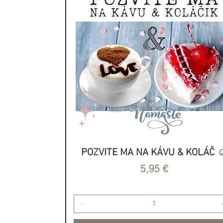
starej írskej gaelčine, welšt
znamenajú „zázrak“. V lito
slova „hovoriť“ a vo fínčine
V dnešnej dobe sa runy po
vyšším Ja, vnútorného veden
metódy predpovedania budú
vhľadov, rád (podobne ako t
DOBROVOĽNÝ PRÍSPEVOK
Ak máte bližší záujem o runy
nájdete zaujímavé informác
ako ich môžete použiť pre s
Rozmer runy: 2x2x1,5 (cm)
Balenie: 25 (24 písmen ru
znaku) ks rún osadených 