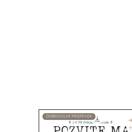
Prvým vyústením celej abece
storočí nášho letopočtu, kt
dodnes, a následne vznikol
Vikingmi a inými severským
stredoveku.
Hovorí sa o nich, že sú zal
nápisov.
Runy sú plné silnej a magick
uctievané a používané s m
severských kultúrach, ako a
Európy sa verilo, že majú s
sa k nim pristupovalo veľmi
Pôvod slova „runa“ vyplýv
„mystériu“ alebo „tajomstv