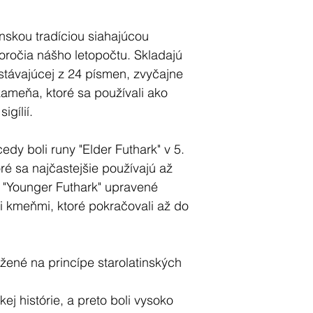
ou preferovaného spôsobu platby
nskou tradíciou siahajúcou
ročia nášho letopočtu. Skladajú
távajúcej z 24 písmen, zvyčajne
ameňa, ktoré sa používali ako
gílií.