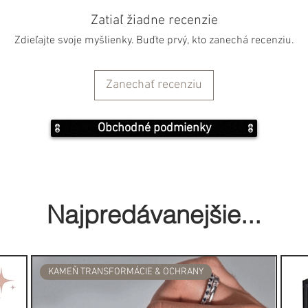
dy boli runy "Elder Futhark" v 5.
oré sa najčastejšie používajú až
 "Younger Futhark" upravené
i kmeňmi, ktoré pokračovali až do
ožené na princípe starolatinských
ej histórie, a preto boli vysoko
imoriadnou opatrnosťou. V
Zatiaľ žiadne recenzie
j v ďalších kultúrach severnej
Zdieľajte svoje myšlienky. Buďte prvý, kto zanechá recenziu.
ilné veštecké schopnosti, a preto
 vážne.
Zanechať recenziu
a z germánskeho slova pre
o“ a podobné nálezy sa vyskytujú v
Obchodné podmienky