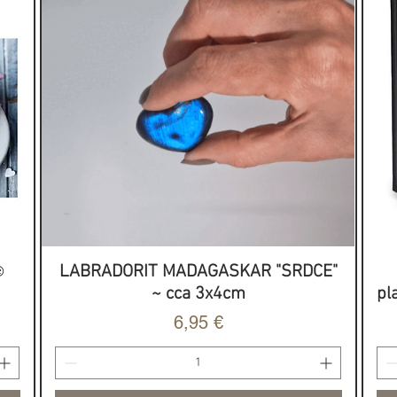
ine a starej angličtine, niekedy tiež
včine predstavuje význam
 vyjadruje „báseň“.
Najpredávanejšie...
užívajú ako metóda spojenia s
ia a využitia intuície ako
cnosti či poskytnutia cenných
arotové karty).
KAMEŇ TRANSFORMÁCIE & OCHRANY
, prečítajte si náš Blog, kde
ie o jednotlivých významoch rún, a
eba...
novej abecedy + 1 kameň bez
v polodrahokame v ochrannom