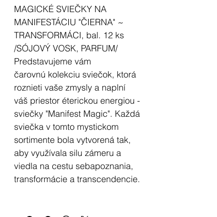
MAGICKÉ SVIEČKY NA
MANIFESTÁCIU "ČIERNA" ~
TRANSFORMÁCI, bal. 12 ks
/SÓJOVÝ VOSK, PARFUM/
Predstavujeme vám
čarovnú kolekciu sviečok, ktorá
roznieti vaše zmysly a naplní
váš priestor éterickou energiou -
sviečky "Manifest Magic". Každá
sviečka v tomto mystickom
sortimente bola vytvorená tak,
aby využívala silu zámeru a
viedla na cestu sebapoznania,
transformácie a transcendencie.
V dnešnom rýchlom svete