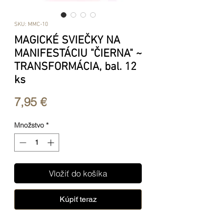
SKU: MMC-10
MAGICKÉ SVIEČKY NA
MANIFESTÁCIU "ČIERNA" ~
TRANSFORMÁCIA, bal. 12
ks
Price
7,95 €
Množstvo
*
Vložiť do košíka
Kúpiť teraz