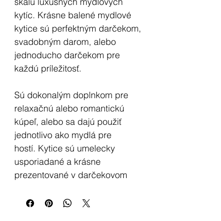
škálu luxusných mydlových
kytíc. Krásne balené mydlové
kytice sú perfektným darčekom,
svadobným darom, alebo
jednoducho darčekom pre
každú príležitosť.
Sú dokonalým doplnkom pre
relaxačnú alebo romantickú
kúpeľ, alebo sa dajú použiť
jednotlivo ako mydlá pre
hostí. Kytice sú umelecky
usporiadané a krásne
prezentované v darčekovom
balení. Vyzerajú ako skutočné
kvety!