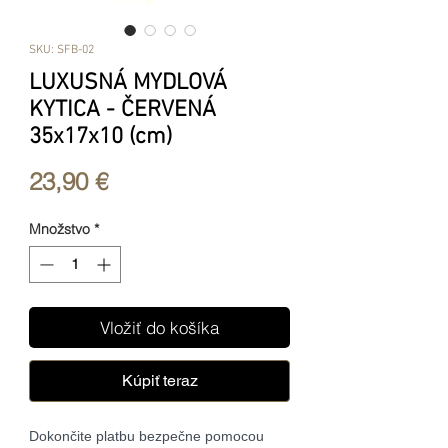
SKU: SFB-02
LUXUSNÁ MYDLOVÁ
KYTICA - ČERVENÁ
35x17x10 (cm)
Price
23,90 €
Množstvo
*
Vložiť do košíka
Kúpiť teraz
Dokončite platbu bezpečne pomocou