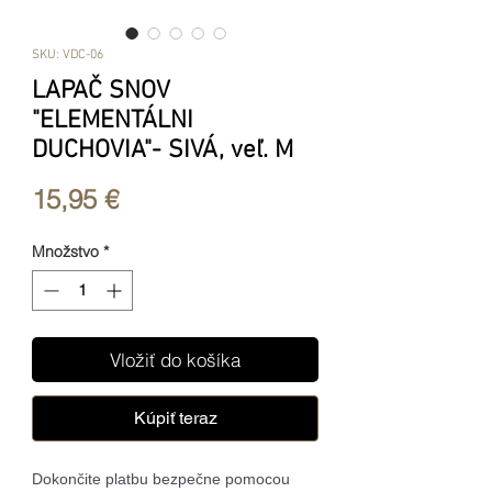
SKU: VDC-06
LAPAČ SNOV
"ELEMENTÁLNI
DUCHOVIA"- SIVÁ, veľ. M
Price
15,95 €
Množstvo
*
Vložiť do košíka
Kúpiť teraz
Dokončite platbu bezpečne pomocou