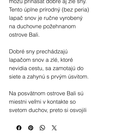
môžu prinášať dobré aj zlé sny.
Tento úplne prírodný (bez peria)
lapač snov je ručne vyrobený
na duchovne požehnanom
ostrove Bali.
Dobré sny prechádzajú
lapačom snov a zlé, ktoré
nevidia cestu, sa zamotajú do
siete a zahynú s prvým úsvitom.
Na posvätnom ostrove Bali sú
miestni veľmi v kontakte so
svetom duchov, preto si osvojili
tradíciu výroby lapača snov a
obnovili jeho silu.