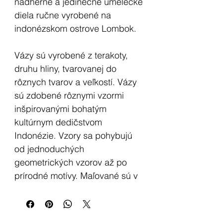
nádherné a jedinečné umelecké
diela ručne vyrobené na
indonézskom ostrove Lombok.
Vázy sú vyrobené z terakoty,
druhu hliny, tvarovanej do
rôznych tvarov a veľkostí. Vázy
sú zdobené rôznymi vzormi
inšpirovanými bohatým
kultúrnym dedičstvom
Indonézie. Vzory sa pohybujú
od jednoduchých
geometrických vzorov až po
prírodné motívy. Maľované sú v
neutrálnych farbách - bielej,
krémovej a čiernej.