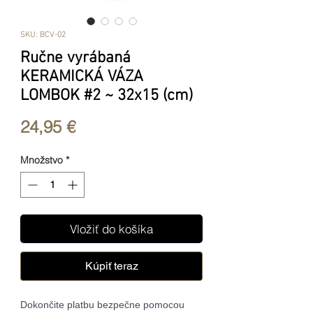
SKU: BCV-02
Ručne vyrábaná
KERAMICKÁ VÁZA
LOMBOK #2 ~ 32x15 (cm)
Price
24,95 €
Množstvo
*
Vložiť do košíka
Kúpiť teraz
Dokončite platbu bezpečne pomocou