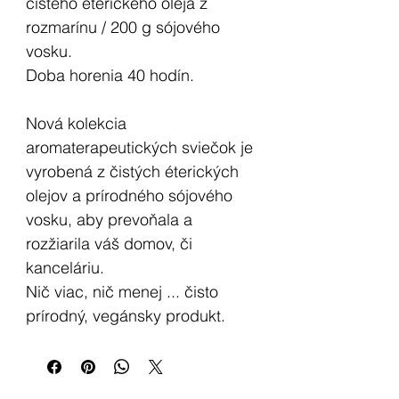
čistého éterického oleja z
rozmarínu / 200 g sójového
vosku.
Doba horenia 40 hodín.
Nová kolekcia
aromaterapeutických sviečok je
vyrobená z čistých éterických
olejov a prírodného sójového
vosku, aby prevoňala a
rozžiarila váš domov, či
kanceláriu.
Nič viac, nič menej ... čisto
prírodný, vegánsky produkt.
Kombinácia čistých olejov, ktoré
navzájom dobre spolupracujú,