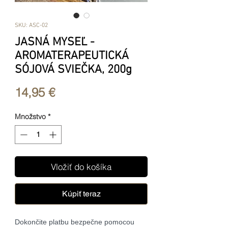
SKU: ASC-02
JASNÁ MYSEĽ -
AROMATERAPEUTICKÁ
SÓJOVÁ SVIEČKA, 200g
Price
14,95 €
Množstvo
*
Vložiť do košíka
Kúpiť teraz
Dokončite platbu bezpečne pomocou