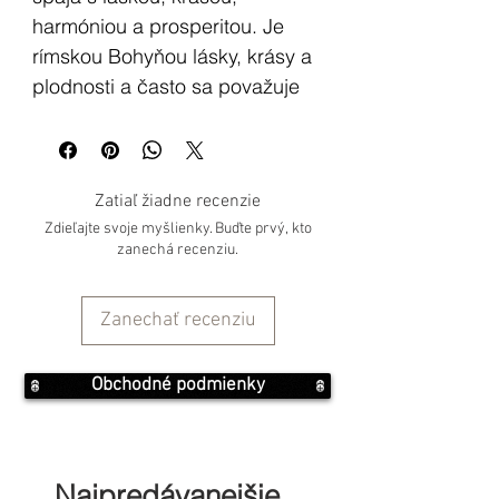
harmóniou a prosperitou. Je
rímskou Bohyňou lásky, krásy a
plodnosti a často sa považuje
za náprotivok gréckej Bohyne
Afrodity. V starom Ríme bola
Venuša vnímaná ako
Zatiaľ žiadne recenzie
prapôvodná božská sila, ktorá
Zdieľajte svoje myšlienky. Buďte prvý, kto
ľuďom prinášala lásku a
zanechá recenziu.
plodnosť a bola uctievaná ako
ochrankyňa manželstiev.
Zanechať recenziu
Celkovo je archetyp Venuše
spájaný s posvätným ženským
princípom, láskou a krásou, a je
Obchodné podmienky
vnímaný ako tvorivá pozitívna
sila, ktorá vnáša do života ľudí
harmóniu a hojnosť.
Najpredávanejšie...