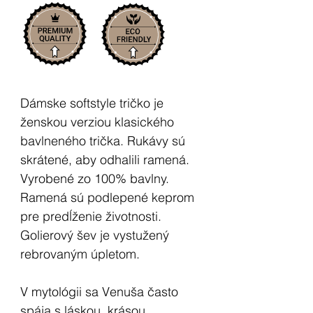
Dámske softstyle tričko je
ženskou verziou klasického
bavlneného trička. Rukávy sú
skrátené, aby odhalili ramená.
Vyrobené zo 100% bavlny.
Ramená sú podlepené keprom
pre predĺženie životnosti.
Golierový šev je vystužený
rebrovaným úpletom.
V mytológii sa Venuša často
spája s láskou, krásou,