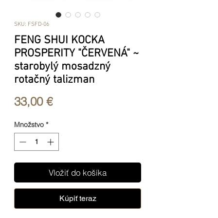
SKU: FSFD-06
FENG SHUI KOCKA
PROSPERITY "ČERVENÁ" ~
starobylý mosadzný
rotačný talizman
Price
33,00 €
Množstvo
*
Vložiť do košíka
Kúpiť teraz