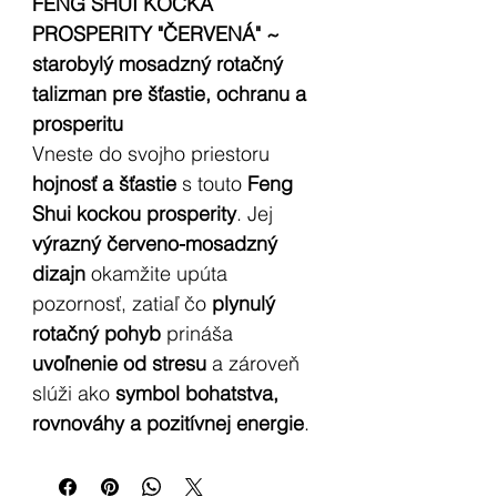
FENG SHUI KOCKA
PROSPERITY "ČERVENÁ" ~
starobylý mosadzný rotačný
talizman pre šťastie, ochranu a
prosperitu
Vneste do svojho priestoru
hojnosť a šťastie
s touto
Feng
Shui kockou prosperity
. Jej
výrazný červeno-mosadzný
dizajn
okamžite upúta
pozornosť, zatiaľ čo
plynulý
rotačný pohyb
prináša
uvoľnenie od stresu
a zároveň
slúži ako
symbol bohatstva,
rovnováhy a pozitívnej energie
.
Elegantný doplnok, ktorý spája