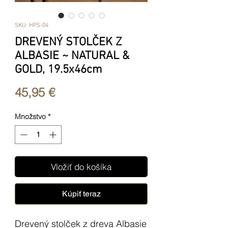
SKU: HPS-04
DREVENÝ STOLČEK Z
ALBASIE ~ NATURAL &
GOLD, 19.5x46cm
Price
45,95 €
Množstvo
*
Vložiť do košíka
Kúpiť teraz
Drevený stolček z dreva Albasie