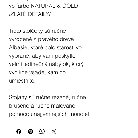
vo farbe NATURAL & GOLD
/ZLATÉ DETAILY/
Tieto stolčeky sú ručne
vyrobené z pravého dreva
Albasie, ktoré bolo starostlivo
vybrané, aby vám poskytlo
veľmi jedinečný nábytok, ktorý
vynikne všade, kam ho
umiestnite.
Stojany sú ručne rezané, ručne
brúsené a ručne maľované
pomocou najjemnejších moridiel
indonézskymi remeselníkmi na
Bali.