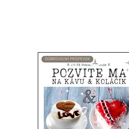
akákoľvek ohňuvzdorná mis
Než začnete, nezabudnite o
nežiaduca energia, ktorú sa
ktorou sa dá dostať von.
Najskôr zapáľte jeden koni
bylín a nechajte ju niekoľk
DOBROVOĽNÝ PRÍSPEVOK
sfúknite zapálený koniec, z
dym. Zväzok položte do oh
zachytával popol.
História a magické využitie B
Už stovky rokov je Biela š
očistnú rastlinu. Domorodí 
spaľovania suchých zviazan
čistenia a liečenia, aby očis