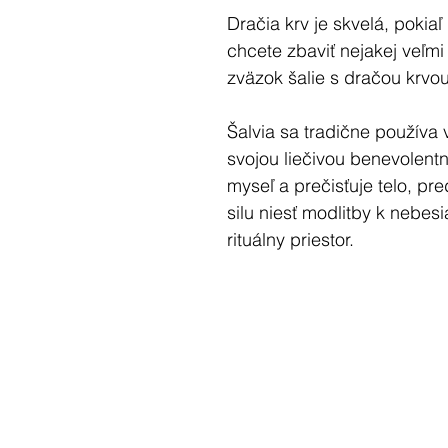
Dračia krv je skvelá, pokiaľ
chcete zbaviť nejakej veľmi
zväzok šalie s dračou krvou
Šalvia sa tradične používa
svojou liečivou benevolent
myseľ a prečisťuje telo, p
silu niesť modlitby k nebesi
rituálny priestor.
Vedci zistili, že šalvia doká
sa vzduchom a dezinfikovať 
uvoľňujú negatívne ióny, čo
K vydydymovaniu sú potre
sú zápalky, vydymovacie byl