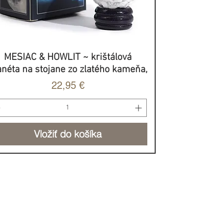
MESIAC & HOWLIT ~ krištálová
Rýchle zobrazenie
anéta na stojane zo zlatého kameňa,
Cena
22,95 €
Vložiť do košíka
BROVOĽNÝ PRÍSPEVOK