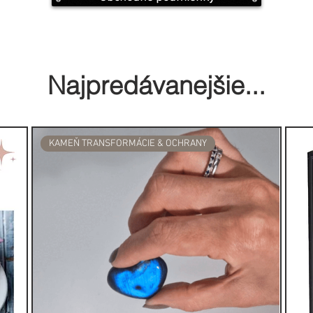
a/.
tvoriť dvere alebo okno, pretože
 pokúšate vyčistiť, musí mať cestu,
Najpredávanejšie...
ec svojho zväzku posvätných
o sekúnd horieť. Potom jemne
KAMEŇ TRANSFORMÁCIE & OCHRANY
 vášho zväzku sa začne šíriť
ňuvzdornej misy, aby
ielej šalvie:
alvia považovaná za posvätnú
Američania začali tradíciu
ých listov počas svojich obradov
tili priestor alebo človeka od zlých