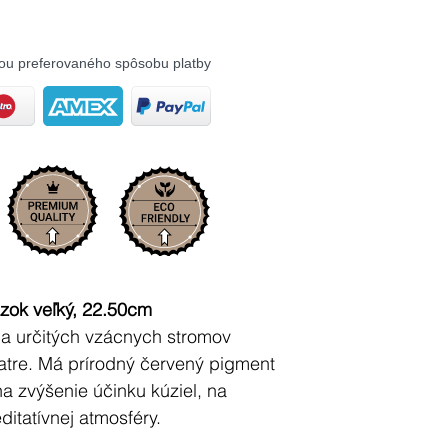
ou preferovaného spôsobu platby
ok veľký, 22.50cm
ica určitých vzácnych stromov
atre. Má prírodný červený pigment
a zvýšenie účinku kúziel, na
itatívnej atmosféry.