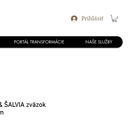
Prihlásiť
PORTÁL TRANSFORMÁCIE
NAŠE SLUŽBY
& ŠALVIA zväzok
cm