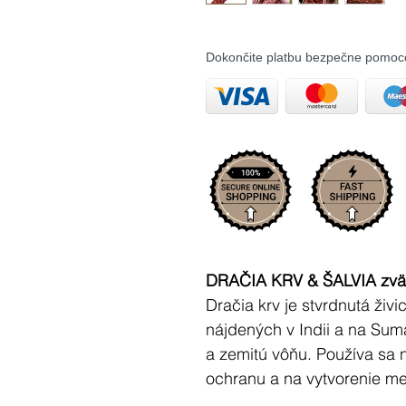
Dokončite platbu bezpečne pomoc
DRAČIA KRV & ŠALVIA zväz
Dračia krv je stvrdnutá živ
nájdených v Indii a na Sum
a zemitú vôňu. Používa sa n
ochranu a na vytvorenie med