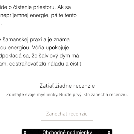
 ide o čistenie priestoru. Ak sa
 nepríjemnej energie, pálte tento
.
 v šamanskej praxi a je známa
nou energiou. Vôňa upokojuje
redpokladá sa, že šalviový dym má
am, odstraňovať zlú náladu a čistiť
Zatiaľ žiadne recenzie
že vyčistiť až 94% baktérií šíriacich
Zdieľajte svoje myšlienky. Buďte prvý, kto zanechá recenziu.
vzduch. Pri pálení šalvie sa
 súvisí s pozitívnym naladením ľudí.
Zanechať recenziu
bné len jednoduché pomôcky, ako
inky a kadidelnica /resp.
Obchodné podmienky