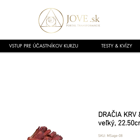
VSTUP PRE ÚČASTNÍKOV KURZU
TESTY & KVÍZY
DRAČIA KRV 
veľký, 22.50
SKU: MSage-08